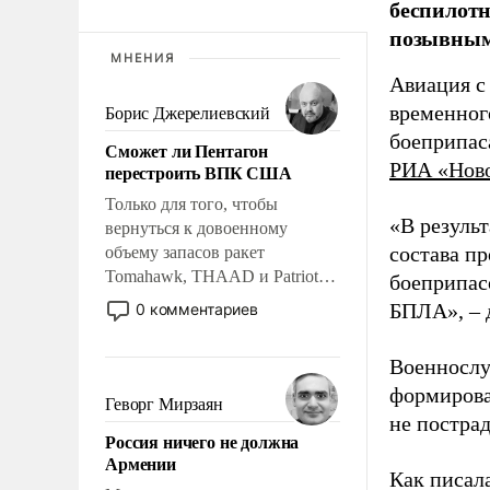
беспилотн
позывным
МНЕНИЯ
Авиация с
временног
Борис Джерелиевский
боеприпас
Сможет ли Пентагон
РИА «Нов
перестроить ВПК США
Только для того, чтобы
«В резуль
вернуться к довоенному
состава п
объему запасов ракет
Tomahawk, THAAD и Patriot
боеприпасо
США потребуется более трех
БПЛА», – 
0 комментариев
лет. Даже небольшая война с
Ираном опустошила
Военнослу
американские арсеналы.
формирова
Сложившаяся ситуация
Геворг Мирзаян
означает многолетний период
не пострад
Россия ничего не должна
уязвимости США, например,
Армении
перед Китаем.
Как писал