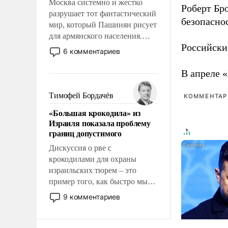
Москва системно и жестко
Роберт Бро
разрушает тот фантастический
безопасно
мир, который Пашинян рисует
для армянского населения.
Российски
Мир, где этому населению все
6 комментариев
должны просто по
определению, где его
В апреле 
политические прожекты будут
беспрекословно оплачиваться
Тимофей Бордачёв
КОММЕНТАРИ
за счет российских
«Большая крокодила» из
налогоплательщиков и где за
Израиля показала проблему
свои поступки не нужно
границ допустимого
отвечать.
Дискуссия о рве с
крокодилами для охраны
израильских тюрем – это
пример того, как быстро мы
двигаемся по пути
9 комментариев
революционных изменений.
То, что несколько лет назад
было образом для