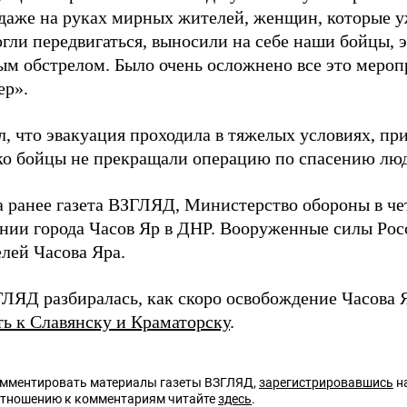
даже на руках мирных жителей, женщин, которые 
огли передвигаться, выносили на себе наши бойцы, 
м обстрелом. Было очень осложнено все это меропр
ер».
л, что эвакуация проходила в тяжелых условиях, пр
ко бойцы не прекращали операцию по спасению лю
а ранее газета ВЗГЛЯД, Министерство обороны в че
нии города Часов Яр в ДНР. Вооруженные силы Ро
лей Часова Яра.
ГЛЯД разбиралась, как скоро освобождение Часова 
ть к Славянску и Краматорску
.
омментировать материалы газеты ВЗГЛЯД,
зарегистрировавшись
на
отношению к комментариям читайте
здесь
.