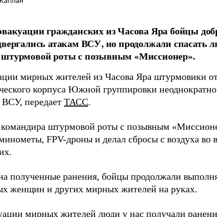
Каплан
эвакуации гражданских из Часова Яра бойцы доб
двергались атакам ВСУ, но продолжали спасать л
 штурмовой роты с позывным «Миссионер».
ации мирных жителей из Часова Яра штурмовики от
ческого корпуса Южной группировки неоднократно
к ВСУ, передает
ТАСС
.
 командира штурмовой роты с позывным «Миссионе
минометы, FPV-дроны и делал сбросы с воздуха во 
их.
на полученные ранения, бойцы продолжали выполня
х женщин и других мирных жителей на руках.
уации мирных жителей люди у нас получали ранения