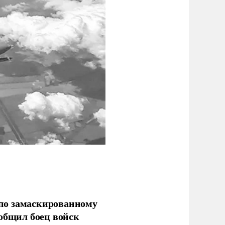
по замаскированному
ообщил боец войск