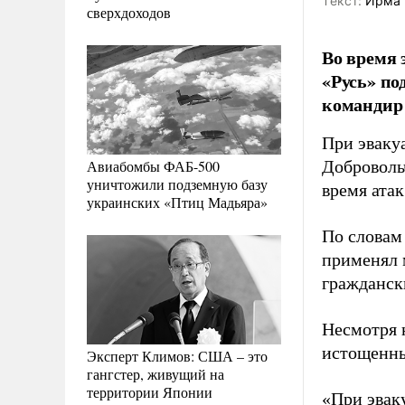
Tекст:
Ирма 
сверхдоходов
Во время 
«Русь» по
командир
При эваку
Авиабомбы ФАБ-500
Доброволь
уничтожили подземную базу
время ата
украинских «Птиц Мадьяра»
По словам
применял 
гражданск
Несмотря 
истощенны
Эксперт Климов: США – это
гангстер, живущий на
территории Японии
«При эвак