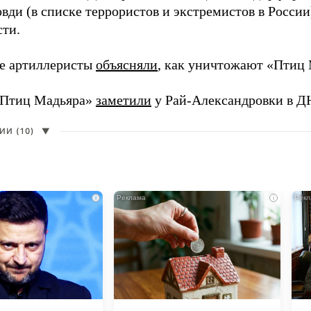
вди (в списке террористов и экстремистов в Росси
сти.
е артиллеристы
объясняли
, как уничтожают «Птиц 
«Птиц Мадьяра»
заметили
у Рай-Александровки в Д
И (10)
▼
i
i