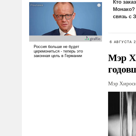
Кто зака
псевдонаучной фантастики,
Монако?
стало всерьез обсуждаемой
связь с 
идеей.
6 АВГУСТА 2
Мэр Х
годов
Мэр Хироси