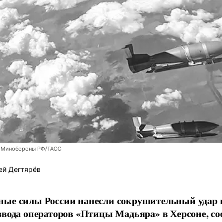
 Минобороны РФ/ТАСС
ей Дегтярёв
ные силы России нанесли сокрушительный удар 
звода операторов «Птицы Мадьяра» в Херсоне, с