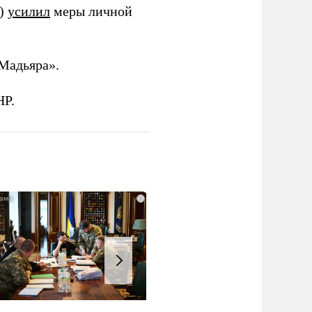
и)
усилил
меры личной
Мадьяра».
НР.
i