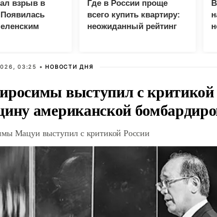
зал взрыв в
Где в России проще
В
 Появилась
всего купить квартиру:
н
Зеленским
неожиданный рейтинг
н
с
026, 03:25 •
НОВОСТИ ДНЯ
иросимы выступил с критикой 
щину американской бомбардир
мы Мацуи выступил с критикой России