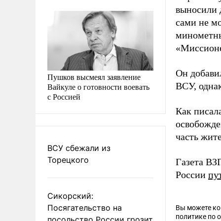
выносили 
сами не м
минометны
«Миссион
Он добави
Пушков высмеял заявление
ВСУ, одна
Вайкуле о готовности воевать
с Россией
Как писал
освобожде
часть жите
ВСУ сбежали из
Торецкого
Газета ВЗ
России
пу
Сикорский:
Посягательство на
Вы можете к
политике по 
посольство России грозит