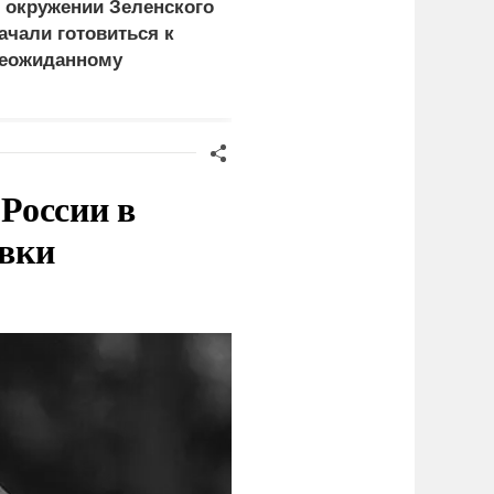
 окружении Зеленского
Ушла из жизни
ачали готовиться к
легендарная советская
еожиданному
актриса Екатерина
ценарию
Жемчужная
России в
овки