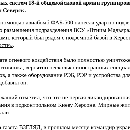
ых систем 18-й общевойсковой армии группиров
 Северск.
 помощью авиабомб ФАБ-500 нанесла удар по подз
о размещения подразделения ВСУ «Птицы Мадьяра»
ами, который был рядом с подземной базой в Херсо
ости»
.
тате огневого воздействия было полностью уничтоже
ротивника, вероятно несколько иностранных специал
в, а также оборудование РЭБ, РЭР и устройства дл
добавил он.
жащий отметил, что это не первая ликвидированная
ния в подконтрольном Киеву Херсоне. Мирные жите
али.
а газета ВЗГЛЯД, в прошлом месяце командир укра