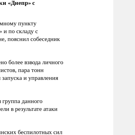
ки «Днепр» с
емному пункту
 и по складу с
не, пояснил собеседник
но более взвода личного
истов, пара тонн
я запуска и управления
 группа данного
ли в результате атаки
инских беспилотных сил