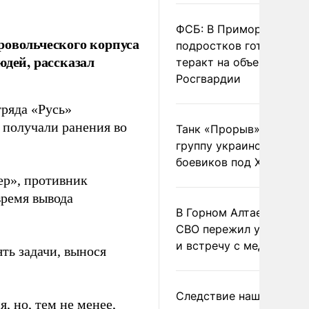
ФСБ: В Приморье трое
ровольческого корпуса
подростков готовили
юдей, рассказал
теракт на объекте
Росгвардии
ряда «Русь»
 получали ранения во
Танк «Прорыв» уничто
группу украинских
боевиков под Харьково
р», противник
время вывода
В Горном Алтае участн
СВО пережил удар мол
и встречу с медведем
ть задачи, вынося
Следствие нашло новы
, но, тем не менее,