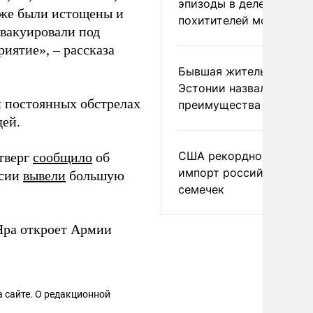
эпизоды в деле
уже были истощены и
похитителей москвичек
эвакуировали под
иятие», – рассказа
Бывшая жительница
Эстонии назвала главн
и постоянных обстрелах
преимущества России
дей.
США рекордно нарасти
тверг
сообщило
об
импорт российских
ссии
вывели
большую
семечек
Яра откроет Армии
 сайте. О редакционной