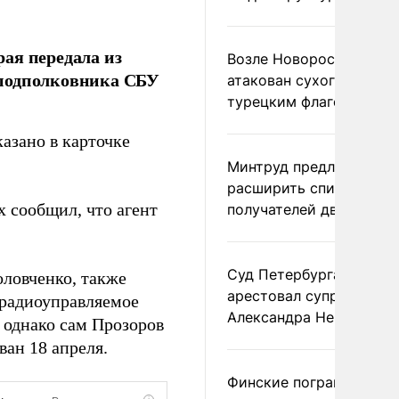
ая передала из
Возле Новороссийска
-подполковника СБУ
атакован сухогруз под
турецким флагом
азано в карточке
Минтруд предложил
расширить список
 сообщил, что агент
получателей двух пенс
Суд Петербурга заочно
ловченко, также
арестовал супругу
 радиоуправляемое
Александра Невзорова
 однако сам Прозоров
ан 18 апреля.
Финские пограничники