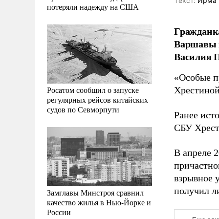
Tекст:
Ирма 
потеряли надежду на США
Гражданка
Варшавы 
Василия П
«Особые п
Росатом сообщил о запуске
Хрестиной
регулярных рейсов китайских
судов по Севморпути
Ранее ист
СБУ Хрест
В апреле 
причастно
взрывное 
получил л
Замглавы Минстроя сравнил
качество жилья в Нью-Йорке и
России