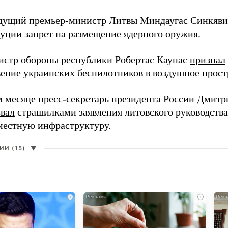
дущий премьер-министр Литвы Миндаугас Синкяв
туции запрет на размещение ядерного оружия.
истр обороны республики Робертас Каунас
признал
ение украинских беспилотников в воздушное прост
 месяце пресс-секретарь президента России Дмитр
звал
страшилками заявления литовского руководств
 местную инфраструктуру.
И (15)
▼
i
i