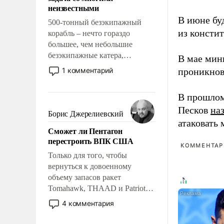
адаптироваться.
неизвестными
В июне бу
500-тонный безэкипажный
из консти
корабль – нечто гораздо
большее, чем небольшие
безэкипажные катера,
В мае мин
применение которых уже
1 комментарий
проникнов
стало обыденностью. Задача по
созданию такого корабля очень
В прошлом
сложна и амбициозна. Однако
Песков
на
и ее реализация радикально
Борис Джерелиевский
поднимет наши боевые
атаковать
Сможет ли Пентагон
возможности.
перестроить ВПК США
КОММЕНТАРИ
Только для того, чтобы
вернуться к довоенному
объему запасов ракет
Tomahawk, THAAD и Patriot
США потребуется более трех
4 комментария
лет. Даже небольшая война с
Ираном опустошила