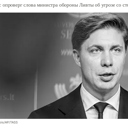
 опроверг слова министра обороны Ливты об угрозе со с
bis/AP/TASS