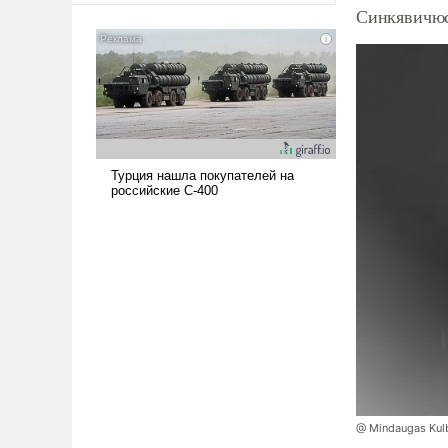
Синкявичюс
@ Mindaugas Kul