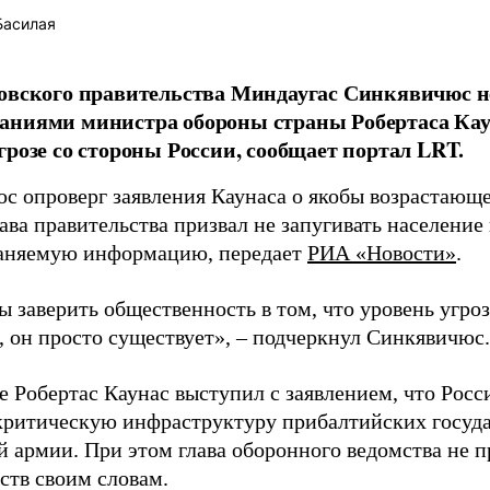
Басилая
овского правительства Миндаугас Синкявичюс не
аниями министра обороны страны Робертаса Кау
грозе со стороны России, сообщает портал LRT.
с опроверг заявления Каунаса о якобы возрастающе
ава правительства призвал не запугивать население
аняемую информацию, передает
РИА «Новости»
.
ы заверить общественность в том, что уровень угро
, он просто существует», – подчеркнул Синкявичюс.
е Робертас Каунас выступил с заявлением, что Росс
 критическую инфраструктуру прибалтийских госуда
й армии. При этом глава оборонного ведомства не 
ств своим словам.