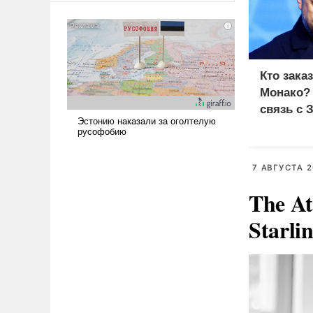
американские арсеналы.
Сложившаяся ситуация
означает многолетний период
уязвимости США, например,
перед Китаем.
Кто зака
Монако?
связь с 
7 АВГУСТА 2
The At
Starli