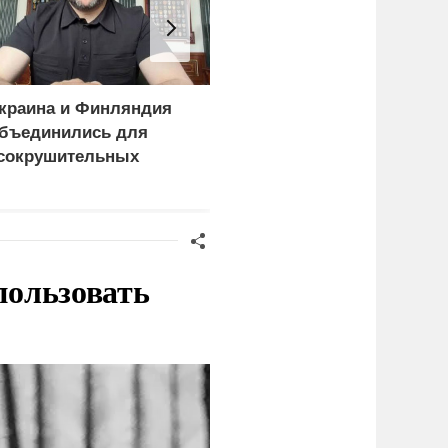
краина и Финляндия
Киев становится
бъединились для
непригодным для
сокрушительных
жизни: печальный
анкций" против России
рейтинг
пользовать