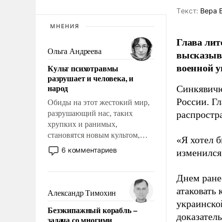
Tекст:
Вера 
МНЕНИЯ
Глава лит
Ольга Андреева
высказыв
военной у
Культ психотравмы
разрушает и человека, и
народ
Синкявичю
России. Гл
Обиды на этот жестокий мир,
разрушающий нас, таких
распростр
хрупких и ранимых,
становятся новым культом,
«Я хотел б
постепенно вытесняя и
6 комментариев
изменился
отменяя традиционное
требование к человеку – быть
Днем ране
мужественным и твердым под
ударами судьбы, брать на себя
атаковать
Александр Тимохин
ответственность, помогать
украинско
Безэкипажный корабль –
слабым, идти вперед и
доказатель
задача со многими