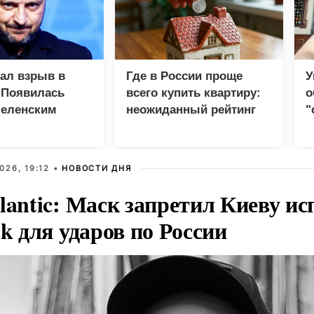
зал взрыв в
Где в России проще
У
 Появилась
всего купить квартиру:
о
Зеленским
неожиданный рейтинг
"
с
026, 19:12 •
НОВОСТИ ДНЯ
lantic: Маск запретил Киеву ис
nk для ударов по России