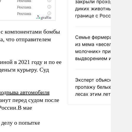
закрыли проходы для
диких животных на
границе с Россией
у с компонентами бомбы
Семье фермера Уолкер
а, что отправителем
из мема «веселый
молочник» пригрозили
выдворением из Росси
ной в 2021 году и по ее
еньги курьеру. Суд
Эксперт объяснил
пропажу белых грибов 
подрыва автомобиля
лесах этим летом
анут перед судом после
России.В мае
 делу о попытке