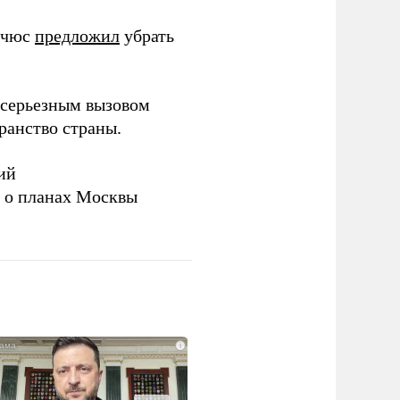
ичюс
предложил
убрать
серьезным вызовом
ранство страны.
ий
а о планах Москвы
i