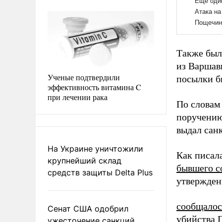
Также был
из Варшав
Ученые подтвердили
посылки б
эффективность витамина C
при лечении рака
По словам 
поручению
выдал сан
На Украине уничтожили
Как писал
крупнейший склад
бывшего с
средств защиты Delta Plus
утвержден
сообщалос
Сенат США одобрил
убийства 
ужесточение санкций