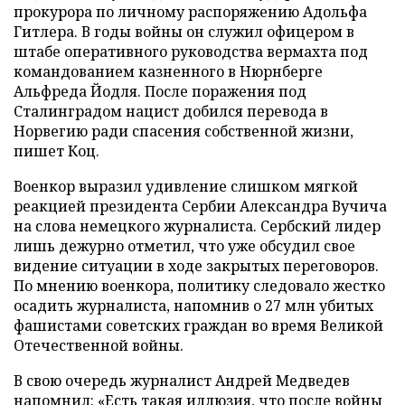
прокурора по личному распоряжению Адольфа
Гитлера. В годы войны он служил офицером в
штабе оперативного руководства вермахта под
командованием казненного в Нюрнберге
Альфреда Йодля. После поражения под
Сталинградом нацист добился перевода в
Норвегию ради спасения собственной жизни,
пишет Коц.
Военкор выразил удивление слишком мягкой
реакцией президента Сербии Александра Вучича
на слова немецкого журналиста. Сербский лидер
лишь дежурно отметил, что уже обсудил свое
видение ситуации в ходе закрытых переговоров.
По мнению военкора, политику следовало жестко
осадить журналиста, напомнив о 27 млн убитых
фашистами советских граждан во время Великой
Отечественной войны.
В свою очередь журналист Андрей Медведев
напомнил
: «Есть такая иллюзия, что после войны