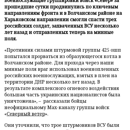
Военнослужащие группировки войск «Север» за
прошедшие сутки продвинулись по ключевым
направлениям фронта и в Волчанском районе на
Харьковском направлении смогли спасти трех
российских солдат, захваченных ВСУ несколько
лет назад и отправленных теперь на минные
поля.
«Противник силами штурмовой группы 425 ошп
попытался прорваться из образующегося котла в
Волчанском районе. Для прохода через наши
минные поля враг использовал военнопленных
российских военнослужащих, взятых в плен на
территории ДНР несколько лет назад. В
результате комплексного огневого воздействия
большая часть украинских националистов была
уничтожена», – рассказали бойцы
неофициальному Max-каналу группы войск
«
Северный ветер
».
Они уточнили, что трое штурмовиков ВСУ были