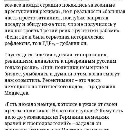
все-все немцы страшно покаялись за военные
преступления режима», но в реальности «большая
часть просто затаились, поглубже запрятав
досаду и обиду из-за того, что не получилось у
них построить Третий рейх с русскими рабами».
«Если где и была серьезная историческая
рефлексия, то в ГДР», – добавил он.
Спустя десятилетия «досада от поражения,
реваншизм, ненависть к презренным русским
только росли». «Они, политики немецкие и
бизнес, улыбались и думали о том, когда смогут
нам отомстить. Ресентимент – это часть
немецкого политического кода», – продолжил
Медведев.
«Есть немало немцев, которые в ужасе от своей
прессы, политиков. Но кто их слушает? Кому есть
дело до уезжающих из Германии немецких
врачей и преподавателей?» – задался он
вопросом, отметив, что Мартенс «выражает