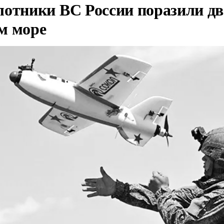
лотники ВС России поразили два
м море