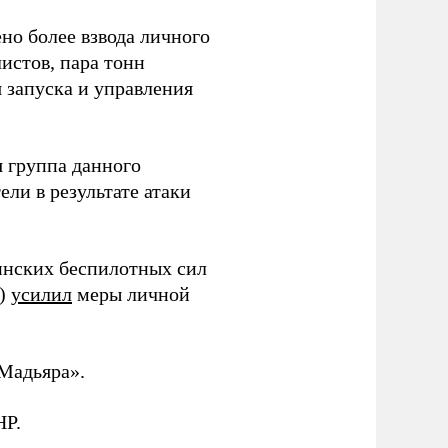
но более взвода личного
истов, пара тонн
я запуска и управления
 группа данного
ли в результате атаки
инских беспилотных сил
и)
усилил
меры личной
Мадьяра».
НР.