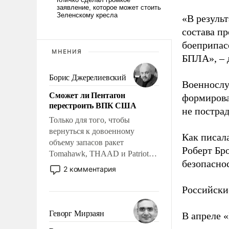
«В резуль
состава п
боеприпасо
МНЕНИЯ
БПЛА», – 
Борис Джерелиевский
Военнослу
Сможет ли Пентагон
формирова
перестроить ВПК США
не пострад
Только для того, чтобы
вернуться к довоенному
Как писал
объему запасов ракет
Роберт Бро
Tomahawk, THAAD и Patriot
безопасно
США потребуется более трех
2 комментария
лет. Даже небольшая война с
Ираном опустошила
Российски
американские арсеналы.
Сложившаяся ситуация
Геворг Мирзаян
В апреле 
означает многолетний период