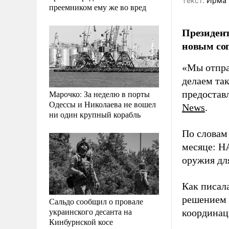
Tекст:
Ирма 
преемником ему же во вред
Президент
новым со
«Мы отпра
делаем так
Марочко: За неделю в порты
предостав
Одессы и Николаева не вошел
News
.
ни один крупный корабль
По словам
месяце: Н
оружия дл
Как писал
решением 
Сальдо сообщил о провале
украинского десанта на
координац
Кинбурнской косе