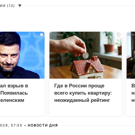
И (12)
▼
i
i
зал взрыв в
Где в России проще
В
 Появилась
всего купить квартиру:
н
Зеленским
неожиданный рейтинг
н
с
026, 07:55 •
НОВОСТИ ДНЯ