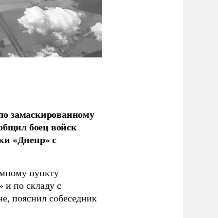
по замаскированному
ообщил боец войск
ки «Днепр» с
емному пункту
 и по складу с
не, пояснил собеседник