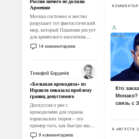
Россия ничего не должна
уязвимости США, например,
Армении
КОММЕНТАРИ
перед Китаем.
Москва системно и жестко
разрушает тот фантастический
мир, который Пашинян рисует
для армянского населения.
Мир, где этому населению все
14 комментариев
должны просто по
определению, где его
политические прожекты будут
беспрекословно оплачиваться
Тимофей Бордачёв
за счет российских
«Большая крокодила» из
налогоплательщиков и где за
Кто зака
Израиля показала проблему
свои поступки не нужно
границ допустимого
Монако?
отвечать.
связь с 
Дискуссия о рве с
крокодилами для охраны
израильских тюрем – это
пример того, как быстро мы
6 АВГУСТА 2
двигаемся по пути
9 комментариев