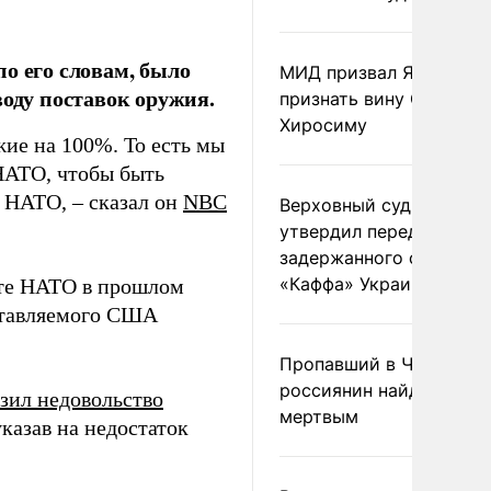
о его словам, было
МИД призвал Японию
ду поставок оружия.
признать вину США за
Хиросиму
ие на 100%. То есть мы
 НАТО, чтобы быть
 НАТО, – сказал он
NBC
Верховный суд Швеции
утвердил передачу
задержанного сухогруз
«Каффа» Украине
ите НАТО в прошлом
ставляемого США
Пропавший в Черногор
россиянин найден
зил недовольство
мертвым
казав на недостаток