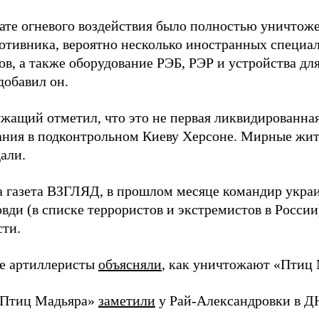
тате огневого воздействия было полностью уничтоже
ротивника, вероятно несколько иностранных специал
в, а также оборудование РЭБ, РЭР и устройства дл
добавил он.
жащий отметил, что это не первая ликвидированная
ния в подконтрольном Киеву Херсоне. Мирные жите
али.
а газета ВЗГЛЯД, в прошлом месяце командир укра
вди (в списке террористов и экстремистов в Росси
сти.
е артиллеристы
объясняли
, как уничтожают «Птиц 
«Птиц Мадьяра»
заметили
у Рай-Александровки в Д