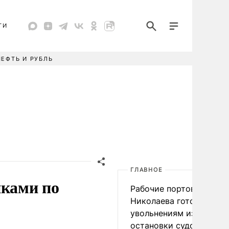
ТИ
НЕФТЬ И РУБЛЬ
ГЛАВНОЕ
иками по
Рабочие портов Одессы
Николаева готовятся к
увольнениям из-за
остановки судоходства