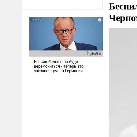
революционных изменений.
Беспи
То, что несколько лет назад
Черно
было образом для
псевдонаучной фантастики,
стало всерьез обсуждаемой
идеей.