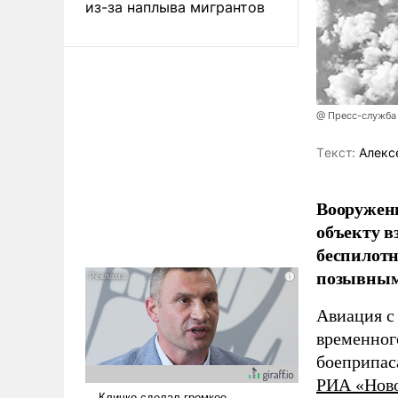
из-за наплыва мигрантов
@ Пресс-служба
Tекст:
Алекс
Вооружен
объекту в
беспилотн
позывным
Авиация с
временног
боеприпас
РИА «Нов