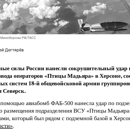
 Минобороны РФ/ТАСС
ей Дегтярёв
ные силы России нанесли сокрушительный удар 
звода операторов «Птицы Мадьяра» в Херсоне, с
ых систем 18-й общевойсковой армии группиров
 Северск.
 помощью авиабомб ФАБ-500 нанесла удар по подз
о размещения подразделения ВСУ «Птицы Мадьяра»
ами, который был рядом с подземной базой в Херсо
ости»
.