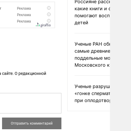
Россияне рассказали,
какие книги и фильмы
помогают воспитывать
детей
Ученые РАН обнаружил
самые древние
поддельные монеты
Московского княжеств
 сайте. О редакционной
Ученые разрушили миф
«гонке сперматозоидов
при оплодотворении