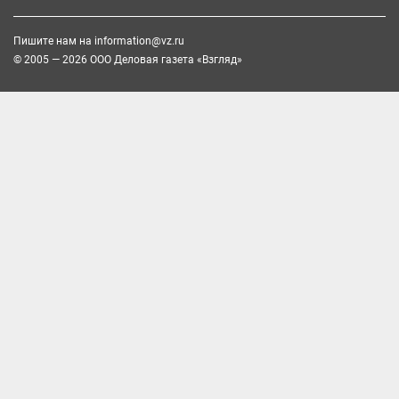
Пишите нам на
information@vz.ru
© 2005 — 2026 ООО Деловая газета «Взгляд»