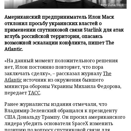
Фото: Zuma/ТАСС
Американский предприниматель Илон Маск
отклонил просьбу украинских властей о
применении спутниковой связи Starlink для атак
вглубь российской территории, опасаясь
возможной эскалации конфликта, пишет The
Atlantic.
«На данный момент положительного решения
нет, Илон постоянно повторяет, что пора
заключать сделку», – рассказал журналу
The
Atlantic
источник из окружения бывшего
министра обороны Украины Михаила Федорова,
передает
ТАСС
.
Ранее журналисты издания отмечали, что
Владимир Зеленский обращался к президенту
США Дональду Трампу. Он просил американского
лидера убедить основателя SpaceX изменить
позицию по вопросу спутниковой связи для