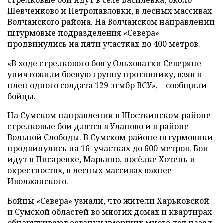
Шевченково и Петропавловки, в лесных массивах
Волчанского района. На Волчанском направлении
штурмовые подразделения «Севера»
продвинулись на пяти участках до 400 метров.
«В ходе стрелкового боя у Ольховатки Северяне
уничтожили боевую группу противнику, взяв в
плен одного солдата 129 отмбр ВСУ», – сообщили
бойцы.
На Сумском направлении в Шосткинском районе
стрелковые бои длятся в Уланово и в районе
Вольной Слободы. В Сумском районе штурмовики
продвинулись на 16 участках до 600 метров. Бои
идут в Писаревке, Марьино, посёлке Хотень и
окрестностях, в лесных массивах южнее
Иволжанского.
Бойцы «Севера» узнали, что жители Харьковской
и Сумской областей во многих домах и квартирах
обнаруживают останки умерших много лет назад