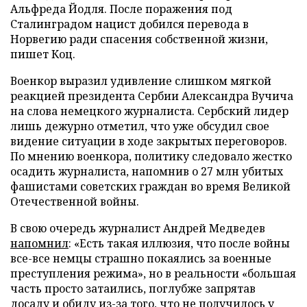
Альфреда Йодля. После поражения под
Сталинградом нацист добился перевода в
Норвегию ради спасения собственной жизни,
пишет Коц.
Военкор выразил удивление слишком мягкой
реакцией президента Сербии Александра Вучича
на слова немецкого журналиста. Сербский лидер
лишь дежурно отметил, что уже обсудил свое
видение ситуации в ходе закрытых переговоров.
По мнению военкора, политику следовало жестко
осадить журналиста, напомнив о 27 млн убитых
фашистами советских граждан во время Великой
Отечественной войны.
В свою очередь журналист Андрей Медведев
напомнил
: «Есть такая иллюзия, что после войны
все-все немцы страшно покаялись за военные
преступления режима», но в реальности «большая
часть просто затаились, поглубже запрятав
досаду и обиду из-за того, что не получилось у