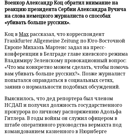
Военкор Александр Коц обратил внимание на
реакцию президента Сербии Александра Вучича
на слова немецкого журналиста о способах
«убивать больше русских».
Коц в
Мах
рассказал, что корреспондент
Frankfurter Allgemeine Zeitung по Юго-Восточной
Европе Михаэль Мартенс задал на пресс-
конференции в Белграде главе киевского режима
Владимиру Зеленскому провокационный вопрос:
«Что мы конкретно можем сделать, чтобы помочь
вам убивать больше русских?». Позже журналист
попытался оправдаться в социальных сетях,
заявив о нормальности подобных обсуждений.
Выяснилось, что дед репортера был членом
НСДАП и получил должность государственного
прокурора по личному распоряжению Адольфа
Гитлера. В годы войны он служил офицером в
штабе оперативного руководства вермахта под
командованием казненного в Нюрнберге