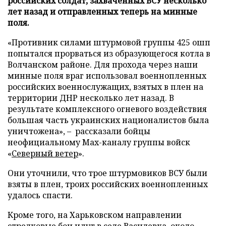
российских солдат, захваченных ВСУ несколько
лет назад и отправленных теперь на минные
поля.
«Противник силами штурмовой группы 425 ошп
попытался прорваться из образующегося котла в
Волчанском районе. Для прохода через наши
минные поля враг использовал военнопленных
российских военнослужащих, взятых в плен на
территории ДНР несколько лет назад. В
результате комплексного огневого воздействия
большая часть украинских националистов была
уничтожена», – рассказали бойцы
неофициальному Max-каналу группы войск
«
Северный ветер
».
Они уточнили, что трое штурмовиков ВСУ были
взяты в плен, троих российских военнопленных
удалось спасти.
Кроме того, на Харьковском направлении
стрелковые бои идут в селе Василевка, около