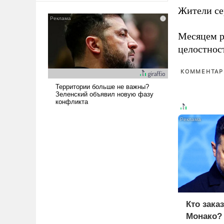
сложна и амбициозна. Однако
Жители се
и ее реализация радикально
поднимет наши боевые
Месяцем р
возможности.
целостнос
КОММЕНТАРИ
Кто зака
Монако?