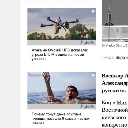
@ Marko Dimic/
Tекст:
Вера 
Военкор А
Александр
русских».
Коц в
Мах
Восточной
киевского
конкретно