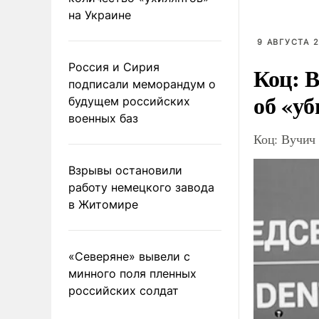
на Украине
9 АВГУСТА 2
Россия и Сирия
Коц: В
подписали меморандум о
об «уб
будущем российских
военных баз
Коц: Вучич 
Взрывы остановили
работу немецкого завода
в Житомире
«Северяне» вывели с
минного поля пленных
российских солдат