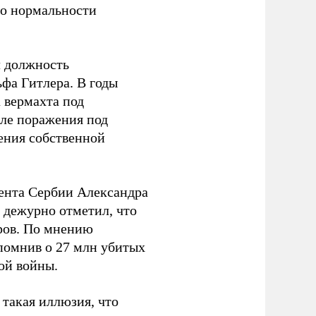
 о нормальности
л должность
фа Гитлера. В годы
 вермахта под
ле поражения под
ения собственной
ента Сербии Александра
 дежурно отметил, что
оров. По мнению
апомнив о 27 млн убитых
ой войны.
ь такая иллюзия, что