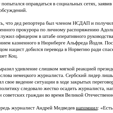
 попытался оправдаться в социальных сетях, заявив
обсуждений.
ь, что дед репортера был членом НСДАП и получи
венного прокурора по личному распоряжению Адоль
служил офицером в штабе оперативного руководства
нием казненного в Нюрнберге Альфреда Йодля. Пос
дом нацист добился перевода в Норвегию ради спас
шет Коц.
ыразил удивление слишком мягкой реакцией презид
 слова немецкого журналиста. Сербский лидер лишь
ил свое видение ситуации в ходе закрытых перегов
 политику следовало жестко осадить журналиста, н
 советских граждан во время Великой Отечественн
ередь журналист Андрей Медведев
напомнил
: «Ест