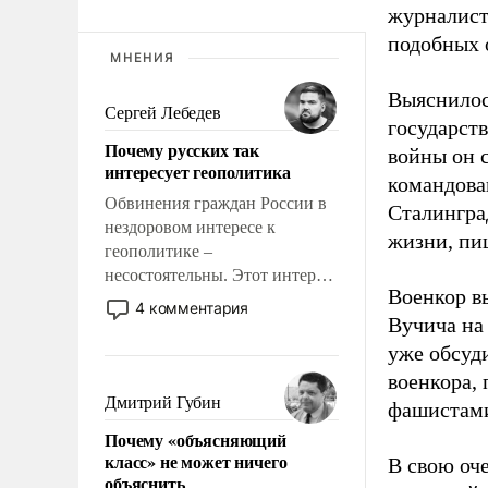
журналист
подобных 
МНЕНИЯ
Выяснилос
Сергей Лебедев
государст
Почему русских так
войны он 
интересует геополитика
командова
Обвинения граждан России в
Сталингра
нездоровом интересе к
жизни, пи
геополитике –
несостоятельны. Этот интерес
Военкор в
рационален и прагматичен. Он
4 комментария
Вучича на
обусловлен тысячелетним
опытом выживания в крайне
уже обсуд
непростых условиях и
военкора,
фундаментальным знанием,
Дмитрий Губин
фашистами
что мировая политика имеет
Почему «объясняющий
свойство заявляться на порог
класс» не может ничего
В свою оч
нашего дома.
объяснить