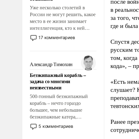
после вой
Уже несколько столетий в
в реальнос
России не могут решить, какое
за того, ч
место в ее жизни занимает
где и была
интеллигенция, кто к ней
принадлежит, а кого из нее
17 комментариев
Спустя де
исключили с правом
восстановления и без оного. И
русским т
чем она отличается от просто
том, когда
образованных людей. Иногда
Александр Тимохин
кода», – 
казалось, что эти вопросы
Безэкипажный корабль –
решены раз и навсегда, но –
задача со многими
«Есть нема
нет, не решены.
неизвестными
слушает? 
500-тонный безэкипажный
преподава
корабль – нечто гораздо
тевтонски
большее, чем небольшие
безэкипажные катера,
Ранее пре
применение которых уже
5 комментариев
сотруднич
стало обыденностью. Задача по
созданию такого корабля очень