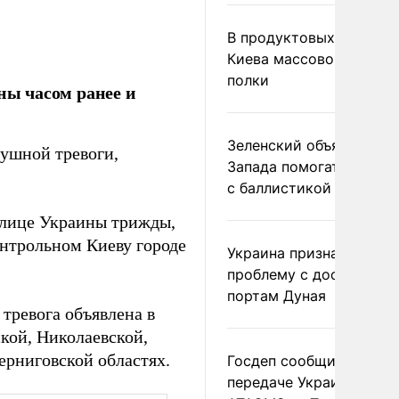
В продуктовых магазин
Киева массово опустел
полки
ы часом ранее и
Зеленский объяснил от
душной тревоги,
Запада помогать Украи
с баллистикой
олице Украины трижды,
онтрольном Киеву городе
Украина признала
проблему с доступом к
портам Дуная
 тревога объявлена в
кой, Николаевской,
ерниговской областях.
Госдеп сообщил о
передаче Украине раке