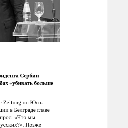
зидента Сербии
бах «убивать больше
e Zeitung по Юго-
ии в Белграде главе
прос: «Что мы
русских?». Позже