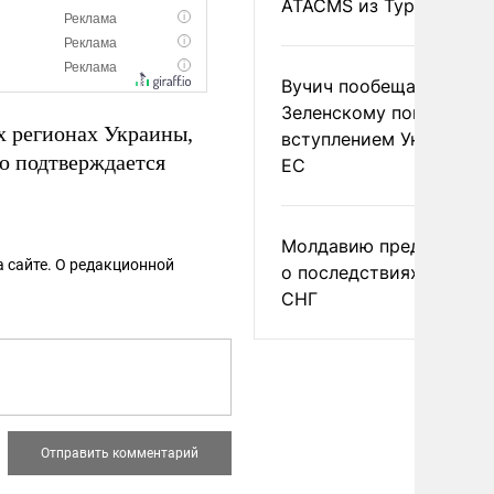
ATACMS из Турции
Вучич пообещал
Зеленскому помочь со
их регионах Украины,
вступлением Украины в
то подтверждается
ЕС
Молдавию предупреди
 сайте. О редакционной
о последствиях выхода
СНГ