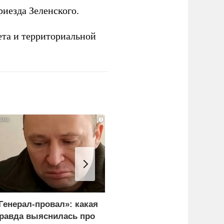
иезда Зеленского.
ета и территориальной
i
Генерал-провал»: какая
Лавров всего одной
равда выяснилась про
фразой поставил на