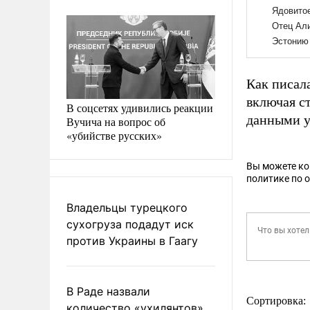
Как писала
включая с
В соцсетях удивились реакции
данными у
Вучича на вопрос об
«убийстве русских»
Вы можете к
политике по 
Владельцы турецкого
сухогруза подадут иск
против Украины в Гаагу
В Раде назвали
Сортировка:
количество «ухилянтов»