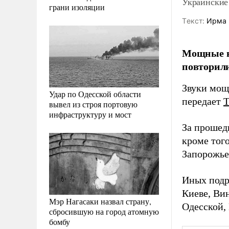
Украинские
грани изоляции
Tекст:
Ирма 
Мощные в
повторил
Звуки мощ
Удар по Одесской области
передает
вывел из строя портовую
инфраструктуру и мост
За прошед
кроме тог
Запорожье
Иных подро
Киеве, Ви
Мэр Нагасаки назвал страну,
Одесской,
сбросившую на город атомную
бомбу