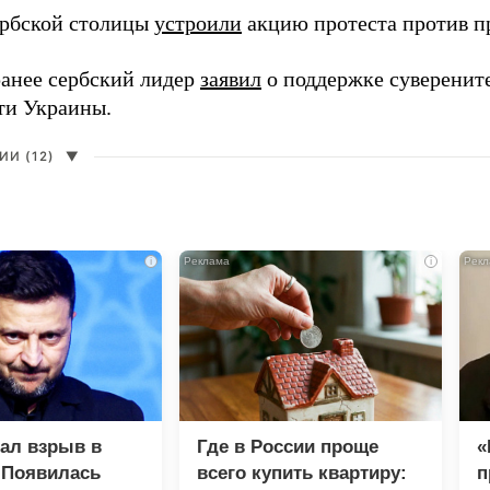
рбской столицы
устроили
акцию протеста против пр
анее сербский лидер
заявил
о поддержке суверенит
ти Украины.
И (12)
▼
i
i
зал взрыв в
Где в России проще
«
 Появилась
всего купить квартиру:
п