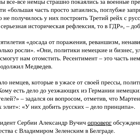
ны все-все немцы страшно покаялись за военные пр
ти «большая часть просто затаились, поглубже запря
то не получилось у них построить Третий рейх с ру
 серьезная историческая рефлексия, то в ГДР», – до
сятилетия «досада от поражения, реваншизм, ненав
олько росли». «Они, политики немецкие и бизнес, у
 смогут нам отомстить. Ресентимент – это часть не
продолжил Медведев.
ло немцев, которые в ужасе от своей прессы, полит
Кому есть дело до уезжающих из Германии немецки
телей?» – задался он вопросом, отметив, что Марте
х элит»: «У них добить русских – дело принципа».
зидент Сербии Александр Вучич
опроверг
обсуждени
ества с Владимиром Зеленским в Белграде.