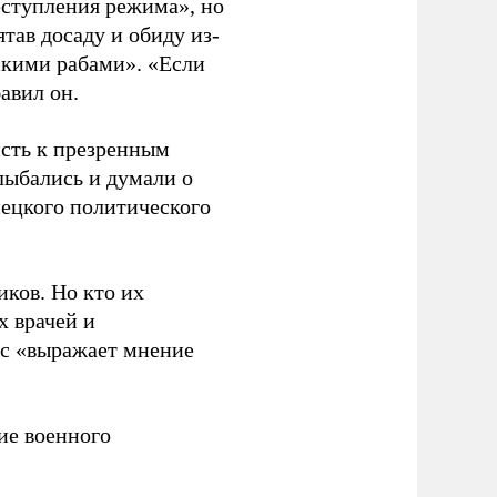
еступления режима», но
тав досаду и обиду из-
сскими рабами». «Если
бавил он.
исть к презренным
лыбались и думали о
мецкого политического
иков. Но кто их
х врачей и
нс «выражает мнение
е военного