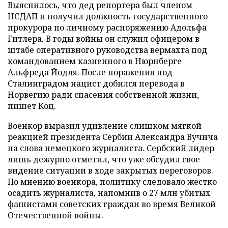
Выяснилось, что дед репортера был членом
НСДАП и получил должность государственного
прокурора по личному распоряжению Адольфа
Гитлера. В годы войны он служил офицером в
штабе оперативного руководства вермахта под
командованием казненного в Нюрнберге
Альфреда Йодля. После поражения под
Сталинградом нацист добился перевода в
Норвегию ради спасения собственной жизни,
пишет Коц.
Военкор выразил удивление слишком мягкой
реакцией президента Сербии Александра Вучича
на слова немецкого журналиста. Сербский лидер
лишь дежурно отметил, что уже обсудил свое
видение ситуации в ходе закрытых переговоров.
По мнению военкора, политику следовало жестко
осадить журналиста, напомнив о 27 млн убитых
фашистами советских граждан во время Великой
Отечественной войны.