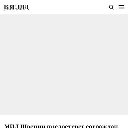
МИД Швеции предостерег сограждан