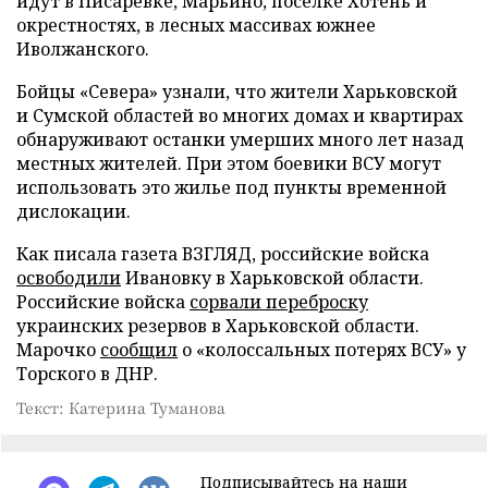
идут в Писаревке, Марьино, посёлке Хотень и
окрестностях, в лесных массивах южнее
Иволжанского.
Бойцы «Севера» узнали, что жители Харьковской
и Сумской областей во многих домах и квартирах
обнаруживают останки умерших много лет назад
местных жителей. При этом боевики ВСУ могут
использовать это жилье под пункты временной
дислокации.
Как писала газета ВЗГЛЯД, российские войска
освободили
Ивановку в Харьковской области.
Российские войска
сорвали переброску
украинских резервов в Харьковской области.
Марочко
сообщил
о «колоссальных потерях ВСУ» у
Торского в ДНР.
Текст: Катерина Туманова
Подписывайтесь на наши