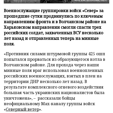
Фото: Виктор Антонюк/ТАСС
Военнослужащие группировки войск «Север» за
прошедшие сутки продвинулись по ключевым
направлениям фронта и в Волчанском районе на
Харьковском направлении смогли спасти трех
российских солдат, захваченных ВСУ несколько
лет назад и отправленных теперь на минные
поля.
«Противник силами штурмовой группы 425 ошп
попытался прорваться из образующегося котла в
Волчанском районе. Для прохода через наши
минные поля враг использовал военнопленных
российских военнослужащих, взятых в плен на
территории ДНР несколько лет назад. В
результате комплексного огневого воздействия
большая часть украинских националистов была
уничтожена», – рассказали бойцы
неофициальному Max-каналу группы войск
«
Северный ветер
».