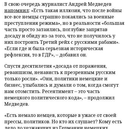
В свою очередь журналист Андрей Медведев
напомнил
: «Есть такая иллюзия, что после войны
все-все немцы страшно покаялись за военные
преступления режима», но в реальности «большая
часть просто затаились, поглубже запрятав
досаду и обиду из-за того, что не получилось у
них построить Третий рейх с русскими рабами».
«Если где и была серьезная историческая
рефлексия, то в ГДР», – добавил он.
Спустя десятилетия «досада от поражения,
реваншизм, ненависть к презренным русским
только росли». «Они, политики немецкие и
бизнес, улыбались и думали о том, когда смогут
нам отомстить. Ресентимент – это часть
немецкого политического кода», – продолжил
Медведев.
«Есть немало немцев, которые в ужасе от своей
прессы, политиков. Но кто их слушает? Кому есть
дело до уезжающих из Германии немецких