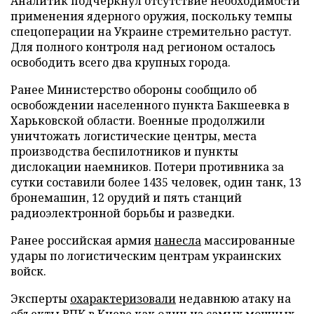
Аналитик подчеркнул отсутствие необходимости
применения ядерного оружия, поскольку темпы
спецоперации на Украине стремительно растут.
Для полного контроля над регионом осталось
освободить всего два крупных города.
Ранее Министерство обороны сообщило об
освобождении населенного пункта Бакшеевка в
Харьковской области. Военные продолжили
уничтожать логистические центры, места
производства беспилотников и пункты
дислокации наемников. Потери противника за
сутки составили более 1435 человек, один танк, 13
бронемашин, 12 орудий и пять станций
радиоэлектронной борьбы и разведки.
Ранее российская армия
нанесла
массированные
удары по логистическим центрам украинских
войск.
Эксперты
охарактеризовали
недавнюю атаку на
объекты ВПК в Киеве как один из самых мощных