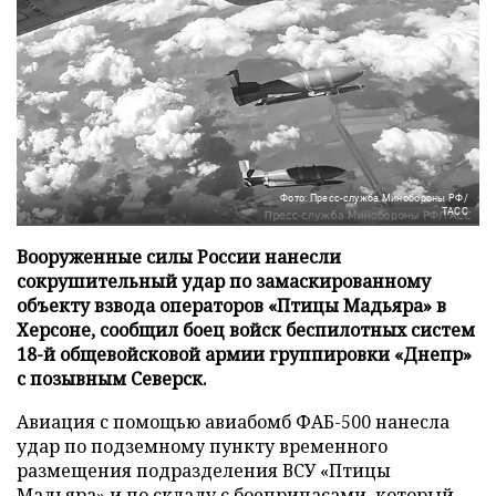
Фото: Пресс-служба Минобороны РФ/
ТАСС
Вооруженные силы России нанесли
сокрушительный удар по замаскированному
объекту взвода операторов «Птицы Мадьяра» в
Херсоне, сообщил боец войск беспилотных систем
18-й общевойсковой армии группировки «Днепр»
с позывным Северск.
Авиация с помощью авиабомб ФАБ-500 нанесла
удар по подземному пункту временного
размещения подразделения ВСУ «Птицы
Мадьяра» и по складу с боеприпасами, который