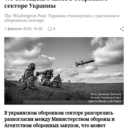
секторе Украины
The Washington Post: Украина столкнулась с расколом в
оборонном секторе
1 февраля 2025, 16:30
4
Фото: Ukrainian Defense
Ministry/Keystone Press
Agency/Global Look Press
В украинском оборонном секторе разгорелись
разногласия между Министерством обороны и
Агентством оборонных закупок, что может