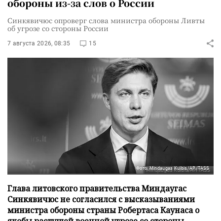
обороны из-за слов о России
Синкявичюс опроверг слова министра обороны Ливты
об угрозе со стороны России
7 августа 2026, 08:35
15
Фото: Mindaugas Kulbis/AP/TASS
Глава литовского правительства Миндаугас
Синкявичюс не согласился с высказываниями
министра обороны страны Робертаса Каунаса о
якобы растущей военной угрозе со стороны