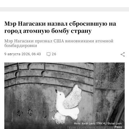
Мэр Нагасаки назвал сбросившую на
город атомную бомбу страну
Мэр Нагасаки признал США виновниками атомной
бомбардировки
9 августа 2026, 06:43
26
Фото: Keith Levit/STRKHL/Global Look
Press