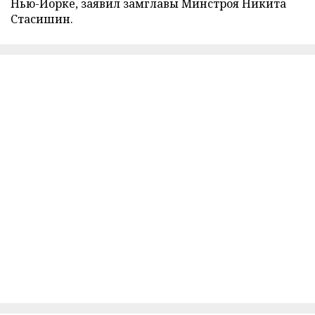
Нью-Йорке, заявил замглавы Минстроя Никита
Стасишин.