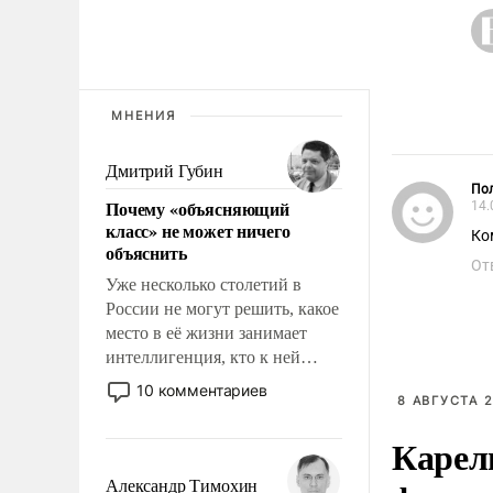
МНЕНИЯ
Дмитрий Губин
Пол
Почему «объясняющий
14.
класс» не может ничего
Ко
объяснить
От
Уже несколько столетий в
России не могут решить, какое
место в её жизни занимает
интеллигенция, кто к ней
принадлежит, а кого из неё
10 комментариев
8 АВГУСТА 2
исключили с правом
восстановления и без оного. И
Карел
чем она отличается от просто
образованных людей. Иногда
Александр Тимохин