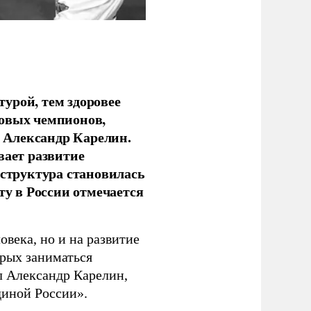
урой, тем здоровее
новых чемпионов,
 Александр Карелин.
вает развитие
аструктура становилась
ту в России отмечается
овека, но и на развитие
орых заниматься
л Александр Карелин,
диной России».