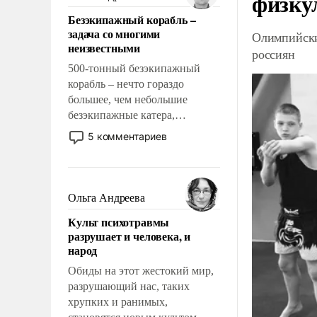
физку
казалось, что эти вопросы
Безэкипажный корабль –
решены раз и навсегда, но –
задача со многими
Олимпийски
нет, не решены.
неизвестными
россиян
500-тонный безэкипажный
корабль – нечто гораздо
большее, чем небольшие
безэкипажные катера,
применение которых уже
5 комментариев
стало обыденностью. Задача по
созданию такого корабля очень
сложна и амбициозна. Однако
и ее реализация радикально
Ольга Андреева
поднимет наши боевые
Культ психотравмы
возможности.
разрушает и человека, и
народ
Обиды на этот жестокий мир,
разрушающий нас, таких
хрупких и ранимых,