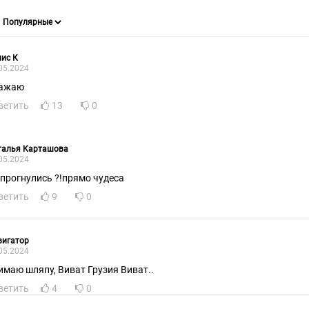
ис К
05.2024
ажаю
ветить
13
0
талья Карташова
05.2024
 прогнулись ?!прямо чудеса
ветить
9
0
вигатор
05.2024
имаю шляпу, Виват Грузия Виват..
ветить
4
0