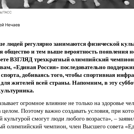
ев/ТАСС
ей Нечаев
е людей регулярно занимаются физической культ
я общество и тем выше вероятность появления 
азете ВЗГЛЯД трехкратный олимпийский чемпион
овам, «Единая Россия» последовательно поддержи
 спорта, добиваясь того, чтобы спортивная инфр
 для жителей всей страны. Напомним, в эту суббо
культурника.
зывает огромное влияние не только на здоровье чел
в целом. Поэтому важно создавать условия, при кот
й культурой смогут люди любого возраста», – заяви
ый олимпийский чемпион, член Высшего совета «Е