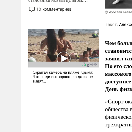
становятся новым культом,
постепенно вытесняя и
10 комментариев
@ Ярослав Беля
отменяя традиционное
требование к человеку – быть
Tекст:
Алекс
мужественным и твердым под
ударами судьбы, брать на себя
ответственность, помогать
Чем больш
слабым, идти вперед и
становитс
адаптироваться.
заявил г
По его сл
массового
доступнее
День физ
«Спорт ока
общества 
физическо
трехкратн