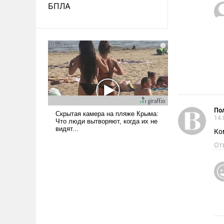
БПЛА
Пол
14.
Ко
От