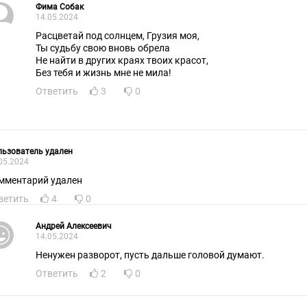
Фима Собак
14.05.2024
Расцветай под солнцем, Грузия моя,
Ты судьбу свою вновь обрела
Не найти в других краях твоих красот,
Без тебя и жизнь мне не мила!
Ответить
3
0
ьзователь удален
05.2024
мментарий удален
ветить
4
0
Андрей Алексеевич
14.05.2024
Ненужен разворот, пусть дальше головой думают.
Ответить
2
0