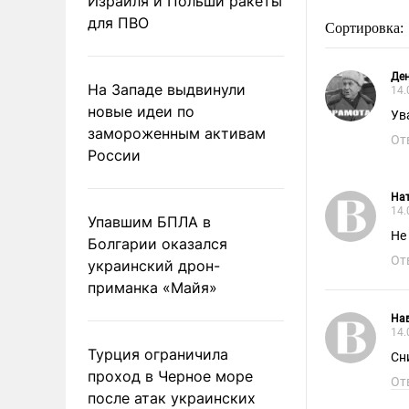
Израиля и Польши ракеты
для ПВО
Сортировка:
Ден
На Западе выдвинули
14.
новые идеи по
Ув
замороженным активам
От
России
На
14.
Упавшим БПЛА в
Не
Болгарии оказался
От
украинский дрон-
приманка «Майя»
На
14.
Турция ограничила
Сн
проход в Черное море
От
после атак украинских