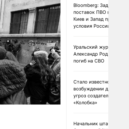
Bloomberg: Задержка
поставок ПВО вынудит
Киев и Запад принять
условия России
Уральский журналист
Александр Родионов
погиб на СВО
Стало известно о
возбуждении дела из-з
угроз создателям
«Колобка»
Начальник штаба