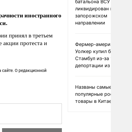
батальона ВСУ
ликвидирован на
рачности иностранного
запорожском
си.
направлении
зии принял в третьем
е акции протеста и
Фермер-американец
Уолкер купил билет в
Стамбул из-за угрозы
депортации из России
 сайте. О редакционной
Названы самые
популярные российски
товары в Китае