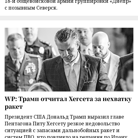
18-й общевойсковой армии группировки «Днепр»
с позывным Северск.
WP: Трамп отчитал Хегсета за нехватку
ракет
Президент США Дональд Трамп выразил главе
Пентагона Питу Хегсету резкое недовольство
ситуацией с запасами дальнобойных ракет и
систем ПВО, что повлияло на решения по Ирану,