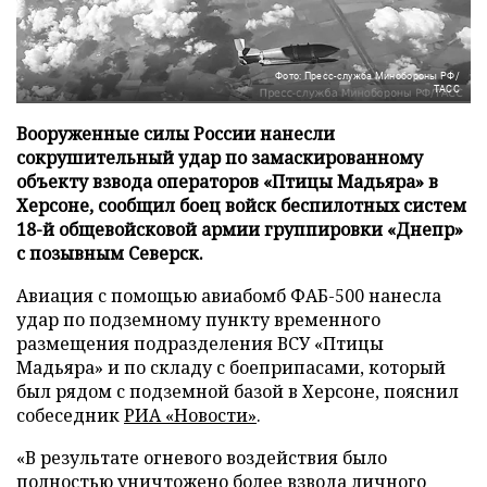
Фото: Пресс-служба Минобороны РФ/
ТАСС
Вооруженные силы России нанесли
сокрушительный удар по замаскированному
объекту взвода операторов «Птицы Мадьяра» в
Херсоне, сообщил боец войск беспилотных систем
18-й общевойсковой армии группировки «Днепр»
с позывным Северск.
Авиация с помощью авиабомб ФАБ-500 нанесла
удар по подземному пункту временного
размещения подразделения ВСУ «Птицы
Мадьяра» и по складу с боеприпасами, который
был рядом с подземной базой в Херсоне, пояснил
собеседник
РИА «Новости»
.
«В результате огневого воздействия было
полностью уничтожено более взвода личного