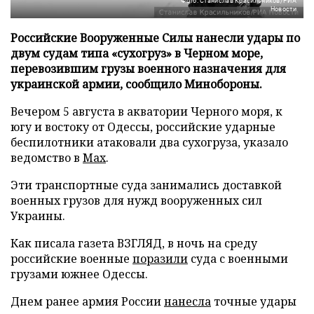
Фото: Станислав Красильников/РИА
Новости
Российские Вооруженные Силы нанесли удары по
двум судам типа «сухогруз» в Черном море,
перевозившим грузы военного назначения для
украинской армии, сообщило Минобороны.
Вечером 5 августа в акватории Черного моря, к
югу и востоку от Одессы, российские ударные
беспилотники атаковали два сухогруза, указало
ведомство в
Max
.
Эти транспортные суда занимались доставкой
военных грузов для нужд вооруженных сил
Украины.
Как писала газета ВЗГЛЯД, в ночь на среду
российские военные
поразили
суда с военными
грузами южнее Одессы.
Днем ранее армия России
нанесла
точные удары