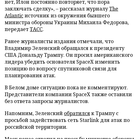
нет, Илон постоянно повторяет, что пора
заключать сделку», – рассказал журналу
The
Atlantic
источник из окружения бывшего
министра обороны Украины Михаила Федорова,
передает
ТАСС
.
Ранее журналисты издания отмечали, что
Владимир Зеленский обращался к президенту
США Дональду Трампу. Он просил американского
лидера убедить основателя SpaceX изменить
позицию по вопросу спутниковой связи для
планирования атак.
В Белом доме ситуацию пока не комментируют.
Представители компании SpaceX также оставили
без ответа запросы журналистов.
Напомним, Зеленский
обратился
к Трампу с
просьбой задействовать сеть Starlink для атак по
российской территории.
Маск ранее
ответил
на просьбу министра обороны