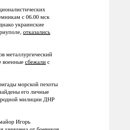
ционалистических
мникам с 06.00 мск
Однако украинские
ариуполе,
отказались
ов металлургический
е военные
сбежали
с
ригады морской пехоты
найдены его личные
Народной милиции ДНР
майор Игорь
ля
зачищена
от боевиков,