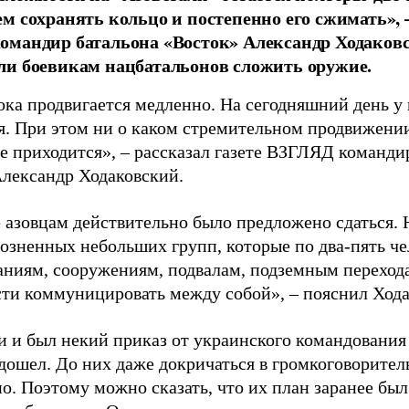
м сохранять кольцо и постепенно его сжимать», –
мандир батальона «Восток» Александр Ходаковс
и боевикам нацбатальонов сложить оружие.
ка продвигается медленно. На сегодняшний день у 
я. При этом ни о каком стремительном продвижении
не приходится», – рассказал газете ВЗГЛЯД команди
ександр Ходаковский.
 азовцам действительно было предложено сдаться. Н
розненных небольших групп, которые по два-пять че
аниям, сооружениям, подвалам, подземным перехода
ти коммуницировать между собой», – пояснил Хода
и и был некий приказ от украинского командования 
 дошел. До них даже докричаться в громкоговорител
. Поэтому можно сказать, что их план заранее был 