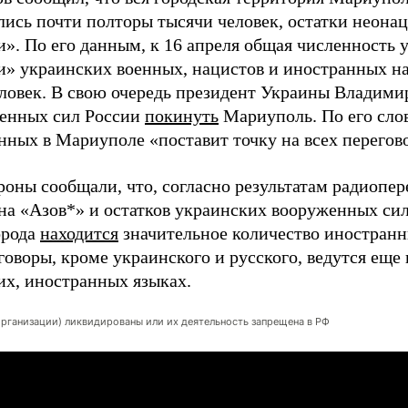
ались почти полторы тысячи человек, остатки неона
и». По его данным, к 16 апреля общая численность 
и» украинских военных, нацистов и иностранных на
человек. В свою очередь президент Украины Владими
енных сил России
покинуть
Мариуполь. По его сло
нных в Мариуполе «поставит точку на всех перегов
оны сообщали, что, согласно результатам радиопер
она «Азов*» и остатков украинских вооруженных си
орода
находится
значительное количество иностранн
оворы, кроме украинского и русского, ведутся еще 
их, иностранных языках.
организации) ликвидированы или их деятельность запрещена в РФ