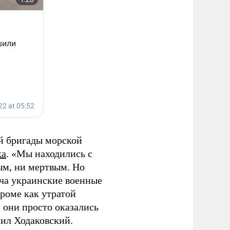
й бригады морской
ка
. «Мы находились с
вым, ни мертвым. Но
ьича украинские военные
кроме как утратой
 они просто оказались
чил Ходаковский.