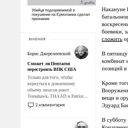
Накануне 
батальоно
воскресен
боевики, 
сложить
ор
МНЕНИЯ
В пятницу
Борис Джерелиевский
комбинат 
Сможет ли Пентагон
позиций в 
перестроить ВПК США
Только для того, чтобы
Кроме тог
вернуться к довоенному
Вооруженн
объему запасов ракет
Tomahawk, THAAD и Patriot
вещи и ор
США потребуется более трех
Эдуард Ба
2 комментария
лет. Даже небольшая война с
Ираном опустошила
В субботу
американские арсеналы.
Конашенко
Сложившаяся ситуация