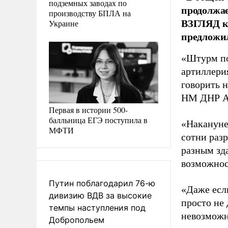
подземных заводах по
продолжае
производству БПЛА на
ВЗГЛЯД ко
Украине
предложил
«Штурм по
артиллери
говорить 
НМ ДНР Ал
Первая в истории 500-
балльница ЕГЭ поступила в
«Накануне
МФТИ
сотни раз
разным зд
возможнос
Путин поблагодарил 76-ю
«Даже есл
дивизию ВДВ за высокие
просто не
темпы наступления под
невозможно
Добропольем