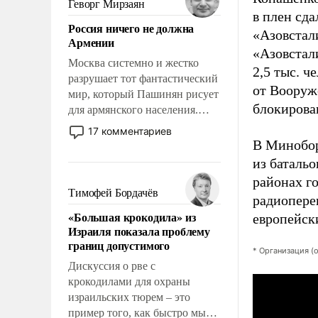
Геворг Мирзаян
означает многолетний период
в плен сд
Россия ничего не должна
уязвимости США, например,
«Азовстал
Армении
перед Китаем.
«Азовстал
Москва системно и жестко
2,5 тыс. 
разрушает тот фантастический
от Вооруж
мир, который Пашинян рисует
блокирова
для армянского населения.
Мир, где политические
17 комментариев
прожекты будут безусловно
В Минобор
оплачиваться за счет
из баталь
российских
районах г
налогоплательщиков и где
Тимофей Бордачёв
радиоперег
Еревану за свои поступки не
«Большая крокодила» из
европейск
нужно отвечать.
Израиля показала проблему
границ допустимого
* Организация (
Дискуссия о рве с
крокодилами для охраны
израильских тюрем – это
пример того, как быстро мы