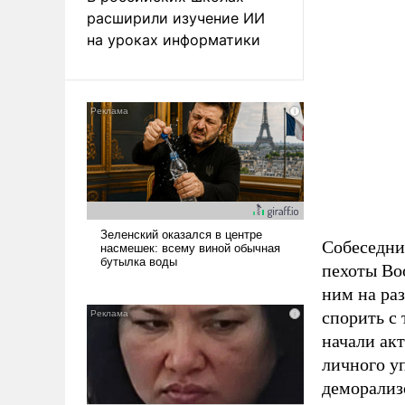
расширили изучение ИИ
на уроках информатики
Собеседни
пехоты Во
ним на раз
спорить с 
начали акт
личного уп
деморализо