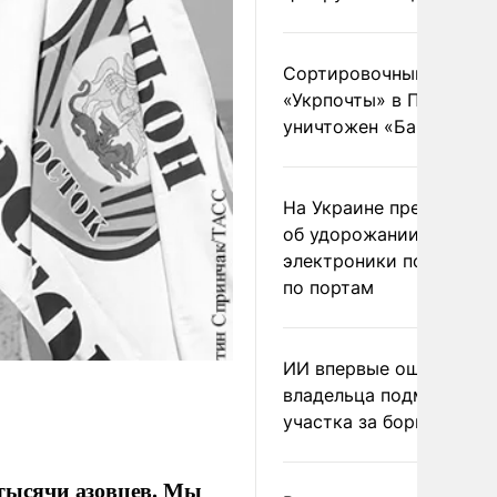
Сортировочный пункт
«Укрпочты» в Павлогра
уничтожен «Бандероль
На Украине предупреди
об удорожании китайс
электроники после уда
по портам
ИИ впервые оштрафова
владельца подмосковн
участка за борщевик
 тысячи азовцев. Мы