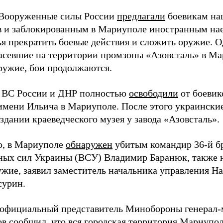
Вооруженные силы России
предлагали
боевикам на
в и заблокированным в Мариуполе иностранным нае
ья прекратить боевые действия и сложить оружие. 
засевшие на территории промзоны «Азовсталь» в М
ужие, бои продолжаются.
 ВС России и ДНР полностью
освободили
от боевик
имени Ильича в Мариуполе. После этого украински
здании краеведческого музея у завода «Азовсталь».
о, в Мариуполе
обнаружен
убитым командир 36-й б
ых сил Украины (ВСУ) Владимир Баранюк, также 
ужие, заявил заместитель начальника управления 
сурин.
 официальный представитель Минобороны генерал-
в сообщил, что вся городская территория Мариупо