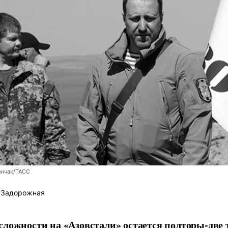
инчак/ТАСС
 Задорожная
сложности на «Азовстали» остается полторы-две