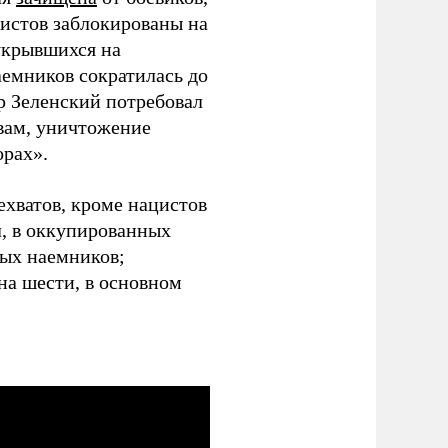
цистов заблокированы на
укрывшихся на
емников сократилась до
р Зеленский потребовал
вам, уничтожение
орах».
ехватов, кроме нацистов
л, в оккупированных
ых наемников;
на шести, в основном