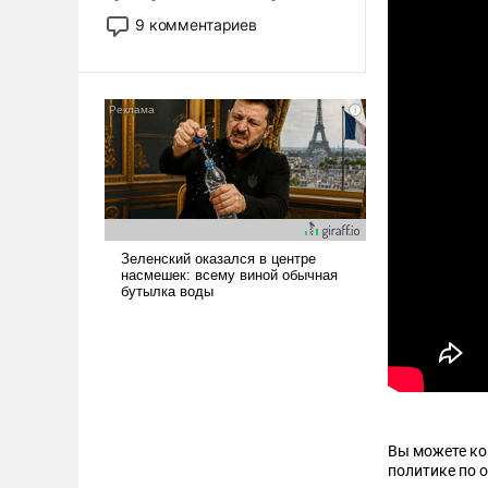
двигаемся по пути
9 комментариев
революционных изменений.
То, что несколько лет назад
было образом для
псевдонаучной фантастики,
стало всерьез обсуждаемой
идеей.
Вы можете к
политике по 