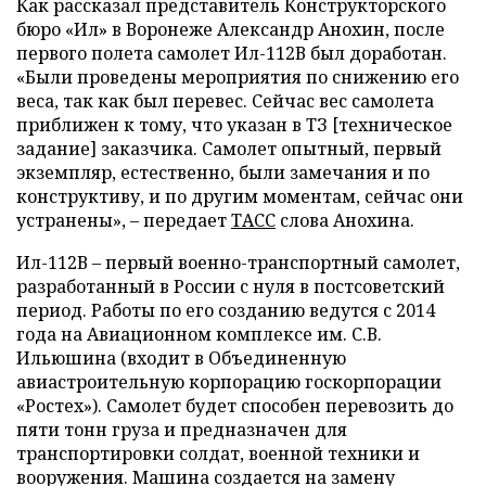
Как рассказал представитель Конструкторского
бюро «Ил» в Воронеже Александр Анохин, после
первого полета самолет Ил-112В был доработан.
«Были проведены мероприятия по снижению его
веса, так как был перевес. Сейчас вес самолета
приближен к тому, что указан в ТЗ [техническое
задание] заказчика. Самолет опытный, первый
экземпляр, естественно, были замечания и по
конструктиву, и по другим моментам, сейчас они
устранены», – передает
ТАСС
слова Анохина.
Ил-112В – первый военно-транспортный самолет,
разработанный в России с нуля в постсоветский
период. Работы по его созданию ведутся с 2014
года на Авиационном комплексе им. С.В.
Ильюшина (входит в Объединенную
авиастроительную корпорацию госкорпорации
«Ростех»). Самолет будет способен перевозить до
пяти тонн груза и предназначен для
транспортировки солдат, военной техники и
вооружения. Машина создается на замену