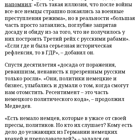
напомнил
: «Есть такая иллюзия, что после войны
все-все немцы страшно покаялись за военные
преступления режима», но в реальности «большая
часть просто затаились, поглубже запрятав
досаду и обиду из-за того, что не получилось у
них построить Третий рейх с русскими рабами».
«Если где и была серьезная историческая
рефлексия, то в ГДР», – добавил он.
Спустя десятилетия «досада от поражения,
реваншизм, ненависть к презренным русским
только росли». «Они, политики немецкие и
бизнес, улыбались и думали о том, когда смогут
нам отомстить. Ресентимент – это часть
немецкого политического кода», – продолжил
Медведев.
«Есть немало немцев, которые в ужасе от своей
прессы, политиков. Но кто их слушает? Кому есть
дело до уезжающих из Германии немецких
врачей и преподавателей?» – задался он