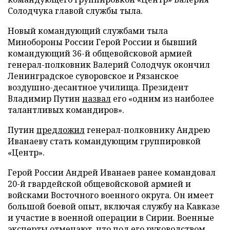
Солодчука главой службы тыла.
Новый командующий службами тыла
Минобороны России Герой России и бывший
командующий 36-й общевойсковой армией
генерал-полковник Валерий Солодчук окончил
Ленинградское суворовское и Рязанское
воздушно-десантное училища. Президент
Владимир Путин
назвал
его «одним из наиболее
талантливых командиров».
Путин
предложил
генерал-полковнику Андрею
Иванаеву стать командующим группировкой
«Центр».
Герой России Андрей Иванаев ранее командовал
20-й гвардейской общевойсковой армией и
войсками Восточного военного округа. Он имеет
большой боевой опыт, включая службу на Кавказе
и участие в военной операции в Сирии. Военные
эксперты
отмечают
, что под его руководством