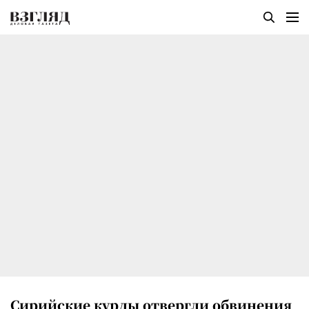
Сирийские курды отвергли обвинения