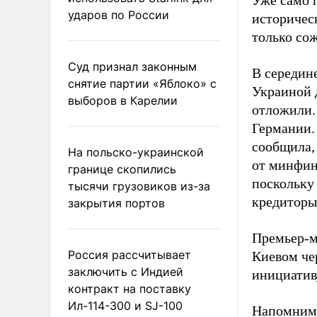
Уже само п
ударов по России
историчес
только со
Суд признал законным
В середин
снятие партии «Яблоко» с
Украиной д
выборов в Карелии
отложили.
Германии.
сообщила,
На польско-украинской
от минфин
границе скопились
поскольк
тысячи грузовиков из-за
кредиторы
закрытия портов
Премьер-м
Россия рассчитывает
Киевом че
заключить с Индией
инициатив
контракт на поставку
Ил-114-300 и SJ-100
Напомним,