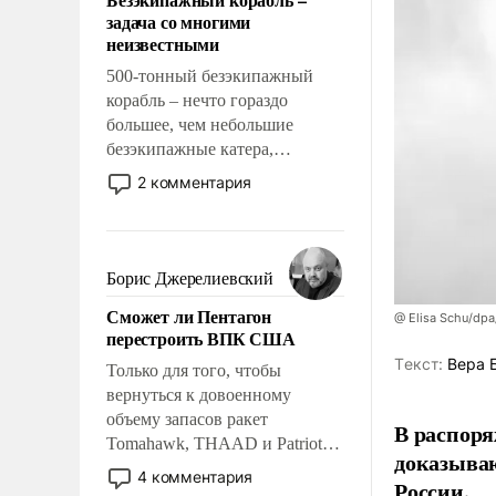
слабым, идти вперед и
задача со многими
адаптироваться.
неизвестными
500-тонный безэкипажный
корабль – нечто гораздо
большее, чем небольшие
безэкипажные катера,
применение которых уже
2 комментария
стало обыденностью. Задача по
созданию такого корабля очень
сложна и амбициозна. Однако
и ее реализация радикально
Борис Джерелиевский
поднимет наши боевые
Сможет ли Пентагон
возможности.
@ Elisa Schu/dpa
перестроить ВПК США
Tекст:
Вера 
Только для того, чтобы
вернуться к довоенному
объему запасов ракет
В распоря
Tomahawk, THAAD и Patriot
доказыва
США потребуется более трех
4 комментария
России.
лет. Даже небольшая война с