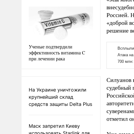
внесудебн
Россией. Н
«доброй в
решение во
Ученые подтвердили
эффективность витамина C
при лечении рака
Силуанов 
судебный 
На Украине уничтожили
Российско
крупнейший склад
авторитет
средств защиты Delta Plus
суверенам
отметил о
Маск запретил Киеву
использовать Starlink для