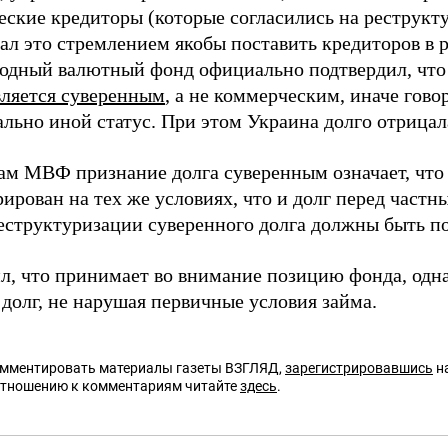
еские кредиторы (которые согласились на реструкт
ал это стремлением якобы поставить кредиторов в 
дный валютный фонд официально подтвердил, что 
вляется суверенным
, а не коммерческим, иначе гово
льно иной статус. При этом Украина долго отрицала
ам МВФ признание долга суверенным означает, что
ирован на тех же условиях, что и долг перед част
еструктуризации суверенного долга должны быть п
ил, что принимает во внимание позицию фонда, одна
долг, не нарушая первичные условия займа.
омментировать материалы газеты ВЗГЛЯД,
зарегистрировавшись
на
отношению к комментариям читайте
здесь
.