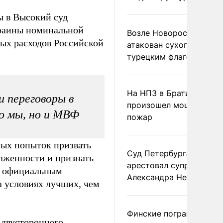
ы в Высокий суд
краины номинальной
Возле Новороссийска
ых расходов Российской
атакован сухогруз под
турецким флагом
На НПЗ в Братиславе
и переговоры в
произошел мощный
ко мы, но и МВФ
пожар
ных попыток призвать
Суд Петербурга заочно
лженности и признать
арестовал супругу
я официальным
Александра Невзорова
а условиях лучших, чем
Финские пограничники
 двустороннего