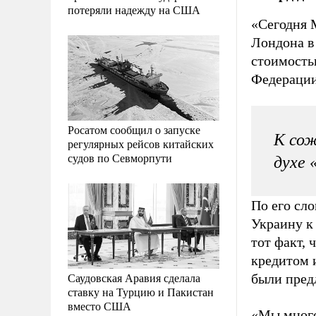
потеряли надежду на США
«Сегодня 
Лондона в
стоимость
Федерации
Росатом сообщил о запуске
К сож
регулярных рейсов китайских
судов по Севморпути
духе 
По его сл
Украину к
тот факт,
кредитом 
Саудовская Аравия сделала
были пред
ставку на Турцию и Пакистан
вместо США
«Мы много