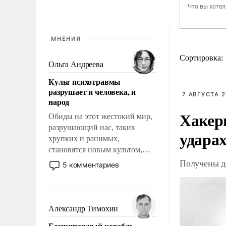
МНЕНИЯ
Сортировка:
Ольга Андреева
Культ психотравмы
разрушает и человека, и
7 АВГУСТА 2
народ
Хакер
Обиды на этот жестокий мир,
разрушающий нас, таких
ударах
хрупких и ранимых,
становятся новым культом,
постепенно вытесняя и
Получены д
5 комментариев
отменяя традиционное
требование к человеку – быть
мужественным и твердым под
ударами судьбы, брать на себя
Александр Тимохин
ответственность, помогать
Безэкипажный корабль –