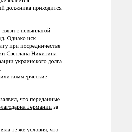
ке является
вий должника приходится
 связи с невыплатой
уд. Однако иск
олгу при посредничестве
ии Светлана Никитина
зации украинского долга
,
учили коммерческие
заявил, что переданные
благодарна Германии
за
яла те же условия, что