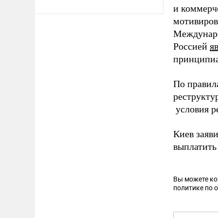
и коммерч
мотивиров
Междунаро
Россией
я
принципиа
По правил
реструктур
условия р
Киев заяв
выплатить 
Вы можете к
политике по 