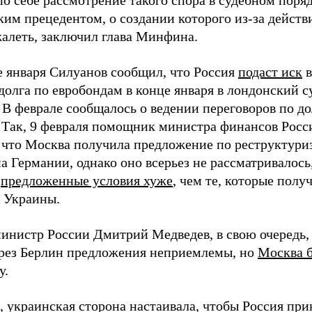
о себе рассмотрение такого спора в судебном поряд
ким прецедентом, о создании которого из-за дейст
жалеть, заключил глава Минфина.
е января Силуанов сообщил, что Россия
подаст иск
в
олга по евробондам в конце января в лондонский с
 В феврале сообщалось о ведении переговоров по д
 Так, 9 февраля помощник министра финансов Росс
 что Москва получила предложение по реструктури
а Германии, однако оно всерьез не рассматривалось
у
предложенные условия хуже
, чем те, которые пол
 Украины.
инистр России Дмитрий Медведев, в свою очередь, 
рез Берлин предложения неприемлемы, но
Москва 
у.
 украинская сторона настаивала, чтобы Россия прин