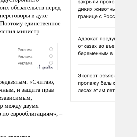
закрыли проходы для
оих обязательств перед
диких животных на
 переговоры в духе
границе с Россией
. Поэтому единственное
ояснил министр.
Адвокат предупредил о
отказах во въезде
беременным в США
Эксперт объяснил
предвзятым. «Считаю,
пропажу белых грибов 
чным, и защита прав
лесах этим летом
независимым,
ор между двумя
 по еврооблигациям», –