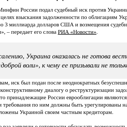
Минфин России подал судебный иск против Украин
 целях взыскания задолженности по облигациям У
ю 3 миллиарда долларов США и возмещения судебн
», – передает его слова
РИА «Новости»
.
алению, Украина оказалась не готова вест
«доброй воли», к чему ее призывали не толь
овам, иск был подан после неоднократных безуспеш
 конструктивному диалогу о реструктуризации задо
 что принадлежащие России еврооблигации являютс
и требования по ним должны быть урегулированы н
ложены Украиной своим частным кредиторам.
 раз заявляли о готовности обсуждать возможность