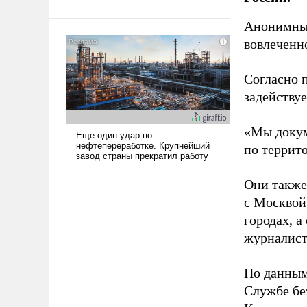
Ираном опустошила
Анонимные
американские арсеналы.
вовлеченн
Сложившаяся ситуация
означает многолетний период
уязвимости США, например,
Согласно 
перед Китаем.
задейству
«Мы докум
по террит
Они также
с Москвой
городах, а
журналист
По данным
Службе бе