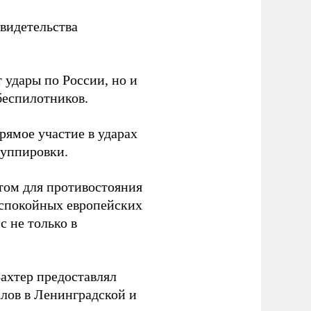
видетельства
 удары по России, но и
беспилотников.
ямое участие в ударах
руппировки.
том для противостояния
 спокойных европейских
с не только в
Вахтер предоставлял
лов в Ленинградской и