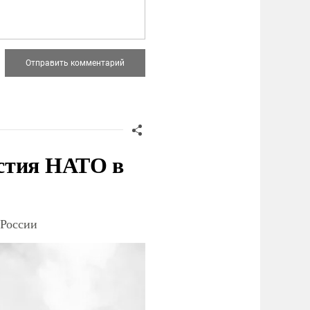
стия НАТО в
 России