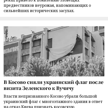
реках привело к появлению зловещих
предвестников неурожая, напоминающих о
сильнейших исторических засухах.
В Косово сняли украинский флаг после
визита Зеленского к Вучичу
Власти непризнанного Косово убрали большой
украинский флаг с многоэтажного здания в ответ
на отказ Киева признать косовскую