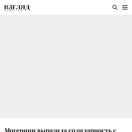
Могерини выразила солидарность с