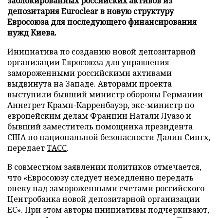
заблокированных российских активов из
депозитария Euroclear в новую структуру
Евросоюза для последующего финансирования
нужд Киева.
Инициатива по созданию новой депозитарной
организации Евросоюза для управления
замороженными российскими активами
выдвинута на Западе. Авторами проекта
выступили бывший министр обороны Германии
Аннегрет Крамп-Карренбауэр, экс-министр по
европейским делам Франции Натали Луазо и
бывший заместитель помощника президента
США по национальной безопасности Далип Сингх,
передает
ТАСС
.
В совместном заявлении политиков отмечается,
что «Евросоюзу следует немедленно передать
опеку над замороженными счетами российского
Центробанка новой депозитарной организации
ЕС». При этом авторы инициативы подчеркивают,