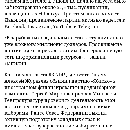
словам политолога, с июня по начало августа было
зафиксировано около 51,5 тыс. публикаций,
посвященных «Яблоку». При этом, как отмечает
Данилин, продвижение партии активно ведется в
Facebook, Instagram, YouTube и Telegram.
«В зарубежных социальных сетях в эту кампанию
уже вложены миллионы долларов. Продвижение
партии идет через алгоритмы, блогеров и целую
сеть информационных ресурсов», – заявил
Данилин.
Как писала газета ВЗГЛЯД, депутат Госдумы
Алексей Журавлев
обвинил
партию «Яблоко» в
иностранном финансировании предвыборной
кампании. Сергей Миронов
призвал
Минюст и
Генпрокуратуру проверить деятельность этой
политической силы перед парламентскими
выборами. Ранее Совет Федерации
выявил
активную подготовку западных стран к
вмешательству в российские избирательные