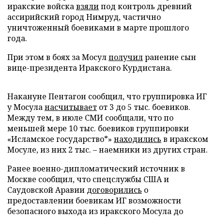
иракские войска
взяли
под контроль древний
ассирийский город Нимруд, частично
уничтоженный боевиками в марте прошлого
года.
При этом в боях за Мосул
получил
ранение сын
вице-президента Иракского Курдистана.
Накануне Пентагон сообщил, что группировка ИГ
у Мосула
насчитывает
от 3 до 5 тыс. боевиков.
Между тем, в июле СМИ сообщали, что по
меньшей мере 10 тыс. боевиков группировки
«Исламское государство*»
находились
в иракском
Мосуле, из них 2 тыс. – наемники из других стран.
Ранее военно-дипломатический источник в
Москве сообщил, что спецслужбы США и
Саудовской Аравии
договорились
о
предоставлении боевикам ИГ возможности
безопасного выхода из иракского Мосула до