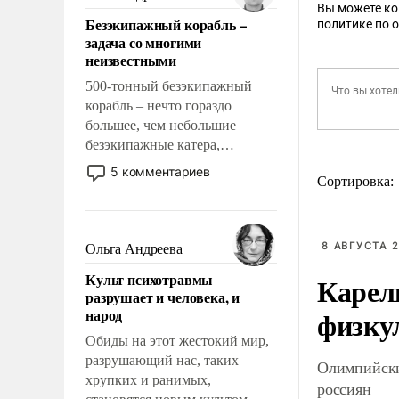
казалось, что эти вопросы
Вы можете к
Безэкипажный корабль –
политике по 
решены раз и навсегда, но –
задача со многими
нет, не решены.
неизвестными
500-тонный безэкипажный
корабль – нечто гораздо
большее, чем небольшие
безэкипажные катера,
применение которых уже
5 комментариев
Сортировка:
стало обыденностью. Задача по
созданию такого корабля очень
сложна и амбициозна. Однако
и ее реализация радикально
8 АВГУСТА 2
Ольга Андреева
поднимет наши боевые
Культ психотравмы
Карел
возможности.
разрушает и человека, и
физку
народ
Обиды на этот жестокий мир,
разрушающий нас, таких
Олимпийски
хрупких и ранимых,
россиян