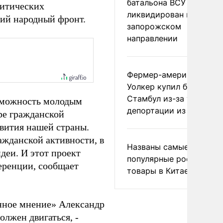
батальона ВСУ
литических
ликвидирован на
ий народный фронт.
запорожском
направлении
Фермер-американец
Уолкер купил билет в
Стамбул из-за угрозы
озможность молодым
депортации из России
ере гражданской
азвития нашей страны.
ажданской активности, в
Названы самые
деи. И этот проект
популярные российски
ференции, сообщает
товары в Китае
нное мнение» Александр
олжен двигаться, -