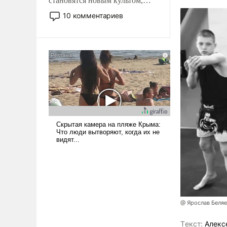
становятся новым культом,
постепенно вытесняя и
10 комментариев
отменяя традиционное
требование к человеку – быть
мужественным и твердым под
ударами судьбы, брать на себя
ответственность, помогать
слабым, идти вперед и
адаптироваться.
@ Ярослав Беля
Tекст:
Алекс