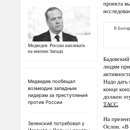
проекта в
исследова
Медведев: России наплевать
на мнение Запада
Бадовский
людям прин
активности
Медведев пообещал
Надо дать
возмездие западным
конце конц
лидерам за преступления
должен эту
против России
ТАСС
.
На презен
Зеленский потребовал у
Ослон. «В 