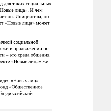
од для таких социальных
 «Новые лица». И чем
ает он. Инициатива, по
ект «Новые лица» может
бычной социальной
одежи в продвижении по
и – это среда общения,
роекте «Новые лица» же
 идея «Новых лиц»
 фонд «Общественное
Общероссийский