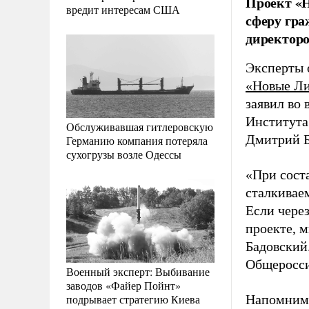
Проект «Н
вредит интересам США
сферу гра
директор
Эксперты 
«
Новые Л
заявил во 
Института
Обслуживавшая гитлеровскую
Дмитрий Б
Германию компания потеряла
сухогрузы возле Одессы
«При сост
сталкиваем
Если через
проекте, м
Бадовский
Общеросси
Военный эксперт: Выбивание
заводов «Файер Пойнт»
подрывает стратегию Киева
Напомним,