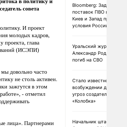
ритока в политику и
Bloomberg: Задержка
седатель совета
поставок ПВО вынудит
Киев и Запад принять
условия России
олитику. И проект
ния молодых кадров,
у проекта, глава
Уральский журналист
дований (ИСЭПИ)
Александр Родионов
погиб на СВО
 мы довольно часто
итику не столь активен.
Стало известно о
чки зажгутся в этом
возбуждении дела из-з
 работе», - отметил
угроз создателям
оддерживать
«Колобка»
Начальник штаба
вые лица». Партнерами