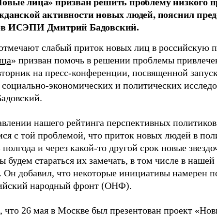
овые лица» призван решить проблему низкого п
жданской активности новых людей, пояснил пред
ов ИСЭПИ Дмитрий Бадовский.
отмечают слабый приток новых лиц в российскую п
ица
» призван помочь в решении проблемы привлече
вторник на пресс-конференции, посвященной запуск
 социально-экономических и политических иссле
адовский.
авлении нашего рейтинга перспективных политиков
ся с той проблемой, что приток новых людей в пол
 полгода и через какой-то другой срок новые звездо
ы будем стараться их замечать, в том числе в нашей
. Он добавил, что некоторые инициативы намерен п
йский народный фронт (ОНФ).
 что 26 мая в Москве был презентован проект «Но