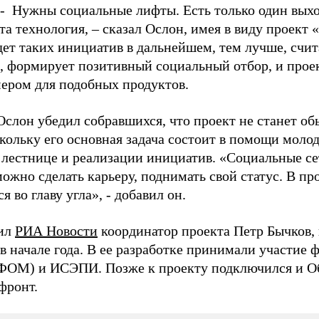
. - Нужны социальные лифты. Есть только один вых
та технология, – сказал Ослон, имея в виду проект
дет таких инициатив в дальнейшем, тем лучше, счит
м, формирует позитивный социальный отбор, и про
мером для подобных продуктов.
Ослон убедил собравшихся, что проект не станет о
скольку его основная задача состоит в помощи мол
 лестнице и реализации инициатив. «Социальные сет
ожно сделать карьеру, поднимать свой статус. В п
ся во главу угла», - добавил он.
нил
РИА Новости
координатор проекта Петр Бычков,
 в начале года. В ее разработке принимали участие
ФОМ) и ИСЭПИ. Позже к проекту подключился и 
фронт.