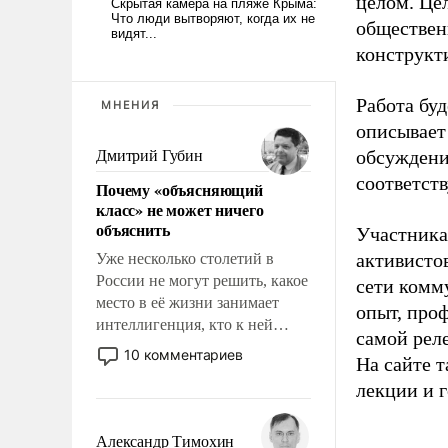
целом. Це
обществен
конструкт
Работа буд
МНЕНИЯ
описывает
обсуждени
Дмитрий Губин
соответст
Почему «объясняющий
класс» не может ничего
объяснить
Участника
активисто
Уже несколько столетий в
России не могут решить, какое
сети
комм
место в её жизни занимает
опыт, про
интеллигенция, кто к ней
самой рел
принадлежит, а кого из неё
10 комментариев
На сайте 
исключили с правом
лекции и 
восстановления и без оного. И
чем она отличается от просто
образованных людей. Иногда
Александр Тимохин