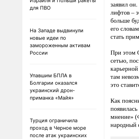
Израиля и Польши ракеты
заявил он
для ПВО
лифтов – э
больше бу
его слова
На Западе выдвинули
стать при
новые идеи по
замороженным активам
При этом 
России
сетью, по
карьерной
Упавшим БПЛА в
там невозм
Болгарии оказался
это ставит
украинский дрон-
приманка «Майя»
Как пояс
появилась
мнение» (
Турция ограничила
народный 
проход в Черное море
после атак украинских