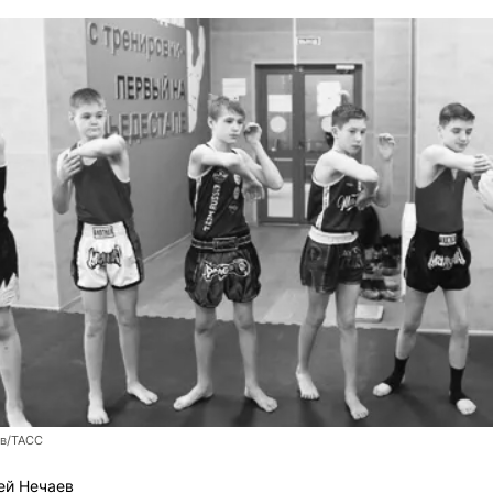
ев/ТАСС
ей Нечаев