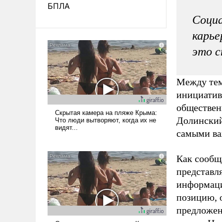
БПЛА
Социа
карье
это с
Между тем
инициатив
обществен
Долинский
самыми ва
Как сообщ
представл
информаци
позицию, 
предложен