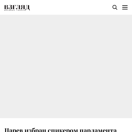
Царев избран спикером парламента