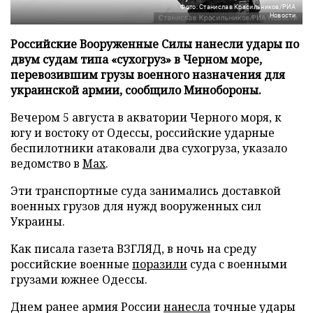
Фото: Станислав Красильников/РИА
Новости
Российские Вооруженные Силы нанесли удары по
двум судам типа «сухогруз» в Черном море,
перевозившим грузы военного назначения для
украинской армии, сообщило Минобороны.
Вечером 5 августа в акватории Черного моря, к
югу и востоку от Одессы, российские ударные
беспилотники атаковали два сухогруза, указало
ведомство в
Max
.
Эти транспортные суда занимались доставкой
военных грузов для нужд вооруженных сил
Украины.
Как писала газета ВЗГЛЯД, в ночь на среду
российские военные
поразили
суда с военными
грузами южнее Одессы.
Днем ранее армия России
нанесла
точные удары