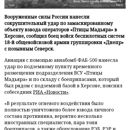
Фото: Пресс-служба Минобороны РФ/
ТАСС
Вооруженные силы России нанесли
сокрушительный удар по замаскированному
объекту взвода операторов «Птицы Мадьяра» в
Херсоне, сообщил боец войск беспилотных систем
18-й общевойсковой армии группировки «Днепр»
с позывным Северск.
Авиация с помощью авиабомб ФАБ-500 нанесла
удар по подземному пункту временного
размещения подразделения ВСУ «Птицы
Мадьяра» и по складу с боеприпасами, который
был рядом с подземной базой в Херсоне, пояснил
собеседник
РИА «Новости»
.
«В результате огневого воздействия было
полностью уничтожено более взвода личного
состава противника, вероятно несколько
иностранных специалистов, пара тонн
боеприпасов, а также оборудование РЭБ, РЭР и