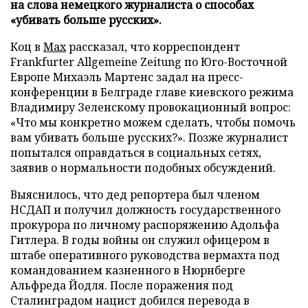
на слова немецкого журналиста о способах
«убивать больше русских».
Коц в
Мах
рассказал, что корреспондент
Frankfurter Allgemeine Zeitung по Юго-Восточной
Европе Михаэль Мартенс задал на пресс-
конференции в Белграде главе киевского режима
Владимиру Зеленскому провокационный вопрос:
«Что мы конкретно можем сделать, чтобы помочь
вам убивать больше русских?». Позже журналист
попытался оправдаться в социальных сетях,
заявив о нормальности подобных обсуждений.
Выяснилось, что дед репортера был членом
НСДАП и получил должность государственного
прокурора по личному распоряжению Адольфа
Гитлера. В годы войны он служил офицером в
штабе оперативного руководства вермахта под
командованием казненного в Нюрнберге
Альфреда Йодля. После поражения под
Сталинградом нацист добился перевода в