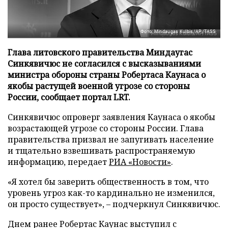
Фото: Mindaugas Kulbis/AP/TASS
Глава литовского правительства Миндаугас
Синкявичюс не согласился с высказываниями
министра обороны страны Робертаса Каунаса о
якобы растущей военной угрозе со стороны
России, сообщает портал LRT.
Синкявичюс опроверг заявления Каунаса о якобы
возрастающей угрозе со стороны России. Глава
правительства призвал не запугивать население
и тщательно взвешивать распространяемую
информацию, передает
РИА «Новости»
.
«Я хотел бы заверить общественность в том, что
уровень угроз как-то кардинально не изменился,
он просто существует», – подчеркнул Синкявичюс.
Днем ранее Робертас Каунас выступил с