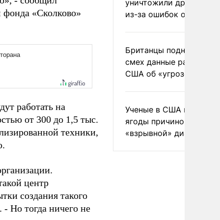
о», - сообщил
уничтожили друг друга
 фонда «Сколково»
из-за ошибок оператор
Британцы подняли на
смех данные разведки
США об «угрозе России
дут работать на
Ученые в США назвали 
тью от 300 до 1,5 тыс.
ягоды причиной
ализированной техники,
«взрывной» диареи
ю.
организации.
такой центр
ытки создания такого
 - Но тогда ничего не