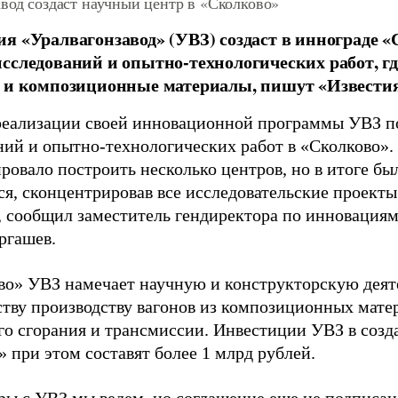
вод создаст научный центр в «Сколково»
я «Уралвагонзавод» (УВЗ) создаст в иннограде 
сследований и опытно-технологических работ, гд
 и композиционные материалы, пишут «Известия
реализации своей инновационной программы УВЗ п
ний и опытно-технологических работ в «Сколково».
ровало построить несколько центров, но в итоге бы
ся, сконцентрировав все исследовательские проект
, сообщил заместитель гендиректора по инновация
ргашев.
во» УВЗ намечает научную и конструкторскую деяте
ству производству вагонов из композиционных матер
го сгорания и трансмиссии. Инвестиции УВЗ в созд
 при этом составят более 1 млрд рублей.