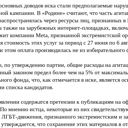
основных доводов иска стали предполагаемые нару
ной кампании. В «Родине» считают, что часть агит
распространялась через ресурсы лиц, признанных 
 а также на зарубежных интернет-площадках, включа
жит компании Meta, признанной экстремистской ор
 стоимость этих услуг за период с 27 июня по 6 ав
и этом оплата производилась не из избирательного 
о, по утверждению партии, общие расходы на агит
нный законом предел более чем на 5% от максималь
ного фонда, что, как отмечается в иске, является 
ии списка кандидатов.
аявлении содержатся претензии к публикациям на о
 По мнению истца, некоторые из них свидетельству
 ЛГБТ-движения, признанного экстремистским и з
 утверждается, что сохранение этих материалов в о