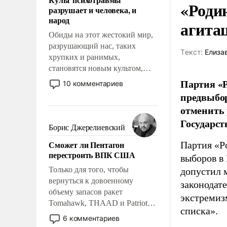
возможности.
«Роди
разрушает и человека, и
народ
агита
Обиды на этот жестокий мир,
разрушающий нас, таких
Tекст:
Елиза
хрупких и ранимых,
становятся новым культом,
постепенно вытесняя и
Партия «Р
10 комментариев
отменяя традиционное
предвыбор
требование к человеку – быть
отменить 
мужественным и твердым под
Государст
ударами судьбы, брать на себя
Борис Джерелиевский
ответственность, помогать
Сможет ли Пентагон
Партия «Р
слабым, идти вперед и
перестроить ВПК США
выборов в
адаптироваться.
Только для того, чтобы
допустил 
вернуться к довоенному
законодат
объему запасов ракет
экстремиз
Tomahawk, THAAD и Patriot
списка».
США потребуется более трех
6 комментариев
лет. Даже небольшая война с