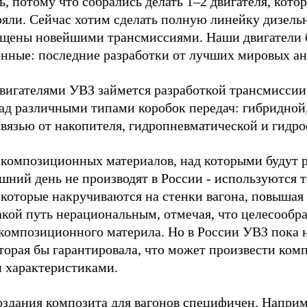
, потому что собрались делать 1–2 двигателя, кото
ряли. Сейчас хотим сделать полную линейку дизель
ащены новейшими трансмиссиями.
Наши двигатели 
нные: последние
разработки от лучших мировых ан
двигателями УВЗ займется разработкой трансмиссии.
над различными типами коробок передач: гибридной
связью от накопителя, гидропневматической и гидр
 композиционных материалов, над которыми будут р
яшний день не производят в России - используются 
 которые накручиваются на стенки вагона, повышая 
акой путь нерациональным, отмечая, что целесообра
 композиционного материла. Но в России УВЗ пока 
торая бы гарантировала, что может произвести ком
 характеристиками.
оздания композита для вагонов специфичен. Наприме