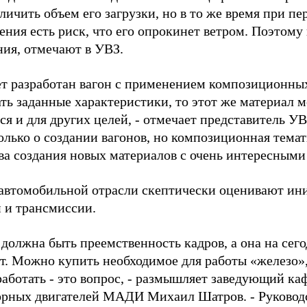
ичить объем его загрузки, но в то же время при пер
нения есть риск, что его опрокинет ветром. Поэтом
ния, отмечают в УВЗ.
ет разработан вагон с применением композиционн
ть заданные характеристики, то этот же материал 
ся и для
других целей, - отмечает представитель УВ
олько о создании вагонов, но композиционная тема
ва создания новых материалов с очень интересными
автомобильной отрасли скептически оценивают ин
й и трансмиссии.
 должна быть преемственность кадров, а она на сег
ет. Можно купить необходимое для работы «железо»,
работать - это вопрос, - размышляет заведующий к
орных двигателей МАДИ Михаил Шатров. - Руковод