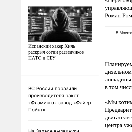
«Перегово
управляющ
Роман Ром
Испанский хакер Хиль
раскрыл сотни разведчиков
НАТО и СБУ
Планируем
дизельном
лошадиных
в том чис
ВС России поразили
производителя ракет
«
Мы хотим
«Фламинго» завод «Файер
Предварите
Пойнт»
двигателе
центра уже
На Западе выдвинули