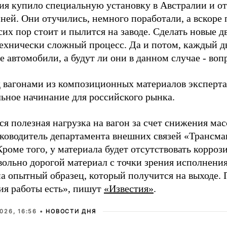
ия купило специальную установку в Австралии и от
 ней. Они отучились, немного поработали, а вскоре 
сих пор стоит и пылится на заводе. Сделать новые дв
технически сложный процесс. Да и потом, каждый 
 автомобили, а будут ли они в данном случае - воп
д вагонами из композиционных материалов эксперта
ьное начинание для российского рынка.
я полезная нагрузка на вагон за счет снижения мас
уководитель департамента внешних связей «Трансм
Кроме того, у материала будет отсутствовать корроз
вольно дорогой материал с точки зрения исполнения
на опытный образец, который получится на выходе. 
ия работы есть»
,
пишут
«Известия»
.
026, 16:56 •
НОВОСТИ ДНЯ