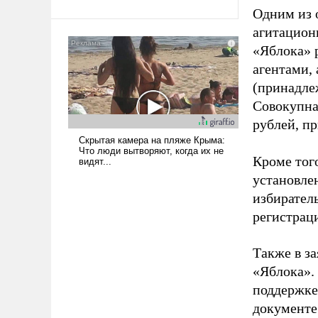
Одним из 
Ираном опустошила
американские арсеналы.
агитацион
Сложившаяся ситуация
«Яблока» 
означает многолетний период
агентами,
уязвимости США, например,
(принадле
перед Китаем.
Совокупная
рублей, пр
Кроме тог
установле
избиратель
регистрац
Также в з
«Яблока».
поддержке
документе