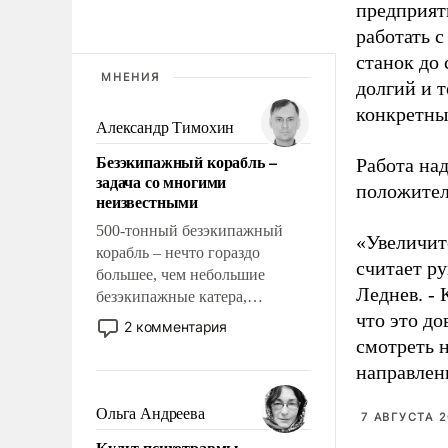
предприят
работать с
станок до 
МНЕНИЯ
долгий и 
конкретные
Александр Тимохин
Безэкипажный корабль –
Работа на
задача со многими
положител
неизвестными
500-тонный безэкипажный
«Увеличитс
корабль – нечто гораздо
считает р
большее, чем небольшие
Леднев. - 
безэкипажные катера,
что это до
применение которых уже
2 комментария
стало обыденностью. Задача по
смотреть 
созданию такого корабля очень
направлен
сложна и амбициозна. Однако
и ее реализация радикально
Ольга Андреева
7 АВГУСТА 2
поднимет наши боевые
Культ психотравмы