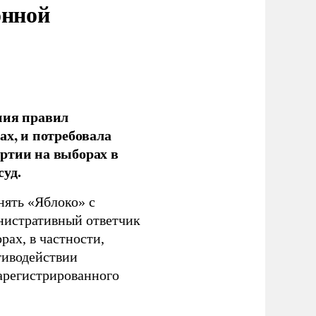
онной
ния правил
ах, и потребовала
ртии на выборах в
уд.
нять «Яблоко» с
инистративный ответчик
ах, в частности,
тиводействии
зарегистрированного