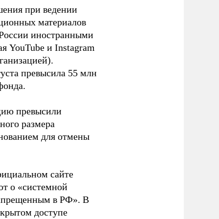
шения при ведении
ационных материалов
в России иностранными
я YouTube и Instagram
ганизацией).
густа превысила 55 млн
фонда.
ацию превысили
ного размера
основанием для отмены
фициальном сайте
ют о «системной
апрещенным в РФ». В
ткрытом доступе