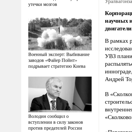
Уралвагонза
утечки мозгов
Корпораци
научных и
двигатели
В рамках 
исследова
Военный эксперт: Выбивание
УВЗ плани
заводов «Файер Пойнт»
распылять
подрывает стратегию Киева
иннограде
Андрей То
В «Сколко
строитель
внутренне
Володин сообщил о
«Сколково»
вступлении в силу законов
против предателей России