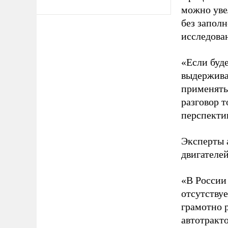
можно увел
без запол
исследова
«Если буд
выдержива
применять
разговор т
перспекти
Эксперты 
двигателе
«В России
отсутству
грамотно 
автотракт