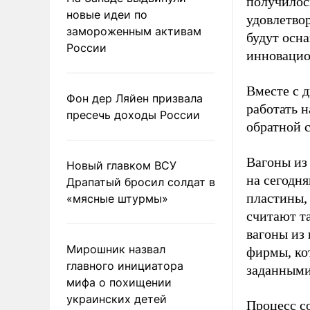
получилось
новые идеи по
удовлетво
замороженным активам
будут осн
России
инновацио
Вместе с 
Фон дер Ляйен призвала
работать 
пресечь доходы России
обратной 
Вагоны из
Новый главком ВСУ
на сегодн
Драпатый бросил солдат в
пластины,
«мясные штурмы»
считают т
вагоны из
Мирошник назвал
фирмы, ко
главного инициатора
заданными
мифа о похищении
украинских детей
Процесс с