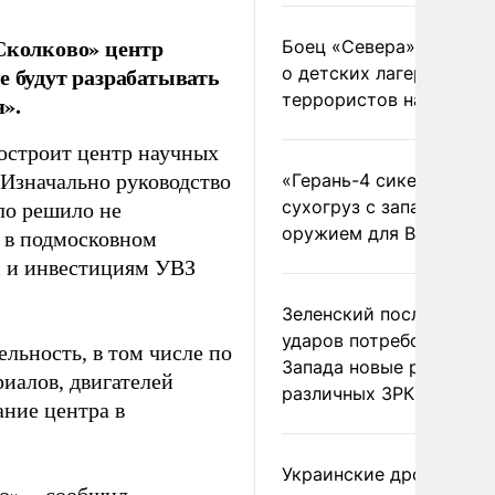
«Сколково» центр
Боец «Севера» рассказ
е будут разрабатывать
о детских лагерях
террористов на Украин
».
остроит центр научных
 Изначально руководство
«Герань-4 сикер» пора
сухогруз с западным
ло решило не
оружием для ВСУ
ы в подмосковном
м и инвестициям УВЗ
Зеленский после ночны
ударов потребовал у
льность, в том числе по
Запада новые ракеты д
иалов, двигателей
различных ЗРК
ание центра в
Украинские дроны