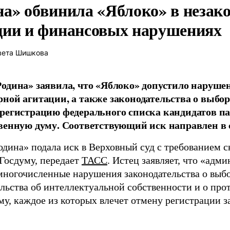
на» обвинила «Яблоко» в незак
ции и финансовых нарушениях
вета Шишкова
одина» заявила, что «Яблоко» допустило наруше
ной агитации, а также законодательства о выбор
регистрацию федерального списка кандидатов па
венную думу. Соответствующий иск направлен в с
одина» подала иск в Верховный суд с требованием с
 Госдуму, передает
ТАСС
. Истец заявляет, что «адм
многочисленные нарушения законодательства о выбор
ельства об интеллектуальной собственности и о про
му, каждое из которых влечет отмену регистрации 