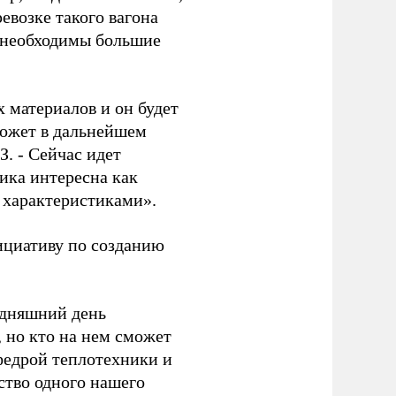
евозке такого вагона
у необходимы большие
ых
материалов и он будет
может в дальнейшем
З. - Сейчас идет
тика интересна как
 характеристиками».
ициативу по созданию
одняшний день
 но кто на нем сможет
афедрой теплотехники и
ство одного нашего