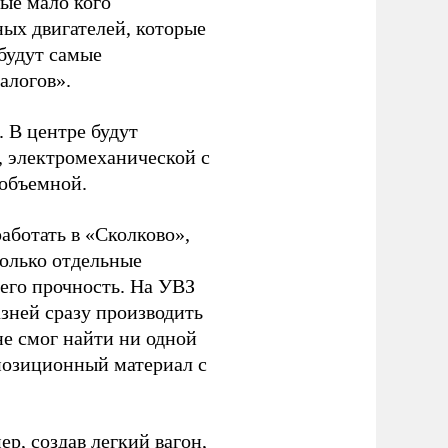
рые мало кого
ных двигателей, которые
будут самые
алогов».
 В центре будут
, электромеханической с
ообъемной.
аботать в «Сколково»,
только отдельные
его прочность. На УВЗ
зней сразу производить
не смог найти ни одной
позиционный материал с
р, создав легкий вагон,