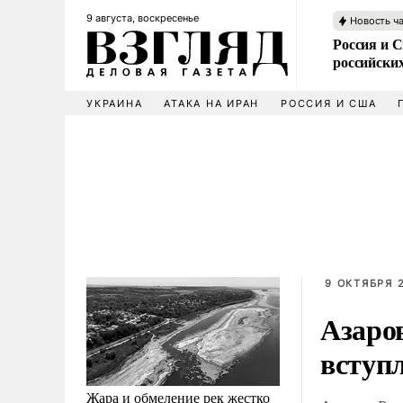
9 августа, воскресенье
Новость ч
Россия и 
российских
УКРАИНА
АТАКА НА ИРАН
РОССИЯ И США
9 ОКТЯБРЯ 2
Азаро
вступ
Жара и обмеление рек жестко