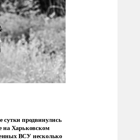
е сутки продвинулись
е на Харьковском
аченных ВСУ несколько