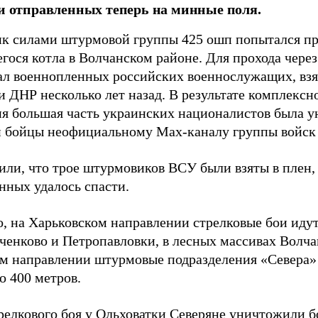
 и отправленных теперь на минные поля.
к силами штурмовой группы 425 ошп попытался пр
гося котла в Волчанском районе. Для прохода чере
ал военнопленных российских военнослужащих, взя
 ДНР несколько лет назад. В результате комплексн
ия большая часть украинских националистов была 
и бойцы неофициальному Max-каналу группы войск
или, что трое штурмовиков ВСУ были взяты в плен,
нных удалось спасти.
, на Харьковском направлении стрелковые бои идут
ченково и Петропавловки, в лесных массивах Волча
м направлении штурмовые подразделения «Севера» 
о 400 метров.
трелкового боя у Ольховатки Северяне уничтожили 