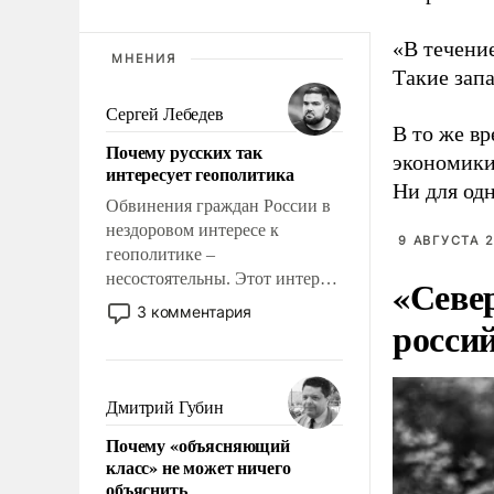
«В течение
МНЕНИЯ
Такие запа
Сергей Лебедев
В то же в
Почему русских так
экономики
интересует геополитика
Ни для одн
Обвинения граждан России в
нездоровом интересе к
9 АВГУСТА 2
геополитике –
несостоятельны. Этот интерес
«Севе
рационален и прагматичен. Он
3 комментария
росси
обусловлен тысячелетним
опытом выживания в крайне
непростых условиях и
фундаментальным знанием,
Дмитрий Губин
что мировая политика имеет
Почему «объясняющий
свойство заявляться на порог
класс» не может ничего
нашего дома.
объяснить