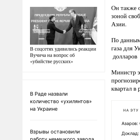
Он также 
зоной своб
Азии.
По данным
газа для У
В соцсетях удивились реакции
Вучича на вопрос об
долларов з
«убийстве русских»
Министр э
прогнозир
квартал в 
В Раде назвали
количество «ухилянтов»
на Украине
НА ЭТУ
Азаров:
Взрывы остановили
Доклад:
работу немецкого завода