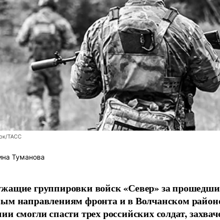
юк/ТАСС
ина Туманова
ужащие группировки войск «Север» за прошедши
вым направлениям фронта и в Волчанском район
ии смогли спасти трех российских солдат, захв