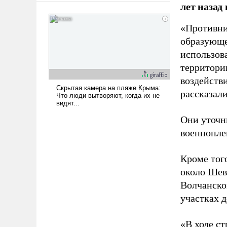
лет назад
сложна и амбициозна. Однако
и ее реализация радикально
«Противни
поднимет наши боевые
образующе
возможности.
использов
территории
воздейств
рассказал
Они уточн
военнопле
Кроме того
около Шев
Волчанско
участках д
«В ходе с