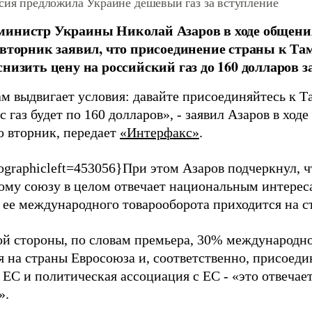
сия предложила Украине дешевый газ за вступление
министр Украины Николай Азаров в ходе общени
 вторник заявил, что присоединение страны к Т
снизить цену на российский газ до 160 долларов за
ам выдвигает условия: давайте присоединяйтесь к 
ас газ будет по 160 долларов», - заявил Азаров в хо
о вторник, передает
«Интерфакс»
.
ographicleft=453056}
При этом Азаров подчеркнул, 
му союзу в целом отвечает национальным интереса
 ее международного товарооборота приходится на с
гой стороны, по словам премьера, 30% международн
я на страны Евросоюза и, соответственно, присоеди
с ЕС и политическая ассоциация с ЕС - «это отвеча
».