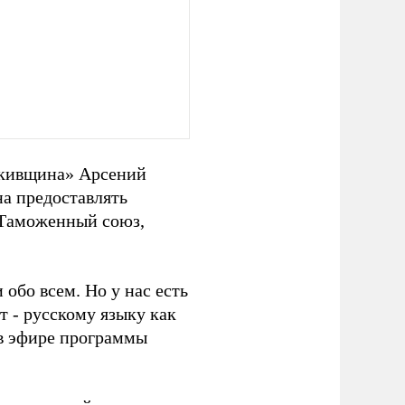
тькивщина» Арсений
на предоставлять
в Таможенный союз,
обо всем. Но у нас есть
т - русскому языку как
 в эфире программы