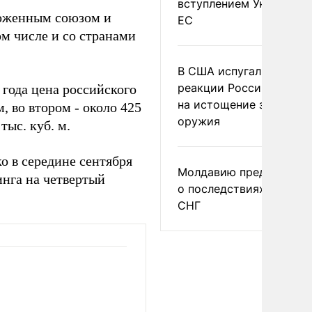
вступлением Украины в
моженным союзом и
ЕС
том числе и со странами
В США испугались
реакции России и Кита
года цена российского
на истощение запасов
м, во втором - около 425
оружия
тыс. куб. м.
 в середине сентября
Молдавию предупреди
инга на четвертый
о последствиях выхода
СНГ