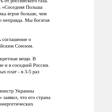
 от российского газа.
а. «Соседняя Польша
ика втрое больше, чем
о неправда. Мы богатая
ь соглашение о
пейским Союзом.
нкретные вещи. В
е и в соседней России.
х плат - в 3-5 раз
министр Украины
 заявил, что его страна
 энергетических