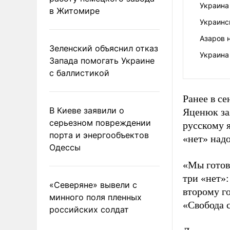
Украина
в Житомире
Украинс
Азаров 
Зеленский объяснил отказ
Украина 
Запада помогать Украине
с баллистикой
Ранее в с
В Киеве заявили о
Яценюк за
серьезном повреждении
русскому 
порта и энергообъектов
«нет» надо
Одессы
«Мы готов
три «нет»:
«Северяне» вывели с
второму г
минного поля пленных
«Свобода с
российских солдат