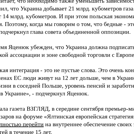
итает, что необходимо также уменьшить зависимость
ил, что Украина добывает 21 млрд. кубометров газ
т 14 млрд. кубометров. И при этом польская эконом
. Поэтому, когда мы говорим о том, что бедные - эт
 подчеркнул глава совета объединенной оппозиции.
емя Яценюк убежден, что Украина должна подписат
кой ассоциации и зоне свободной торговли с Евро
ая интеграция - это не пустые слова. Это очень ко
енах ЕС люди живут на 12 лет дольше, чем в Украин
зни в соседней Польше, уровень пенсий и заработны
 в Украине», - подчеркнул Яценюк.
ала газета ВЗГЛЯД, в середине сентября премьер-
аров на форуме «Ялтинская европейская стратегия»
лностью перейти
на внутреннее обеспечение своих
ей в течение 15 лет.