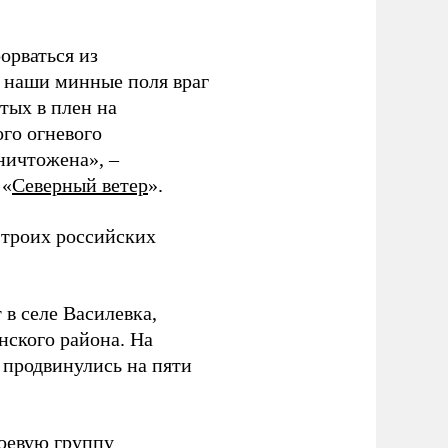
орваться из
з наши минные поля враг
тых в плен на
ого огневого
уничтожена», –
 «
Северный ветер
».
 троих российских
 в селе Василевка,
нского района. На
продвинулись на пяти
боевую группу