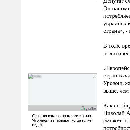
Депутат сч
Он напомн
потребляе
украинская
страна», -
В тоже вр
политичес
«Европейск
странах-чл
Уровень жи
выше, чем
Как сообщ
Николай Аз
сможет по
потребност