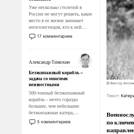
Уже несколько столетий в
России не могут решить, какое
место в ее жизни занимает
интеллигенция, кто к ней
принадлежит, а кого из нее
17 комментариев
исключили с правом
восстановления и без оного. И
чем она отличается от просто
образованных людей. Иногда
Александр Тимохин
казалось, что эти вопросы
Безэкипажный корабль –
решены раз и навсегда, но –
задача со многими
нет, не решены.
неизвестными
@ Виктор Антон
500-тонный безэкипажный
Tекст:
Катер
корабль – нечто гораздо
большее, чем небольшие
безэкипажные катера,
Военносл
применение которых уже
по ключе
5 комментариев
стало обыденностью. Задача по
направлен
созданию такого корабля очень