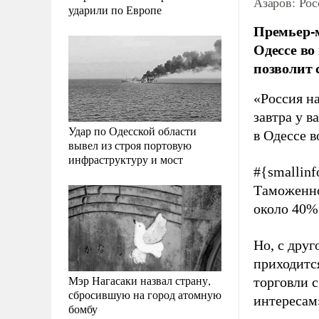
Азаров: Рос
ударили по Европе
Премьер-
Одессе во
позволит 
«Россия н
завтра у в
Удар по Одесской области
в Одессе в
вывел из строя портовую
инфраструктуру и мост
#{smallinf
Таможенно
около 40%
Но, с дру
приходитс
Мэр Нагасаки назвал страну,
торговли 
сбросившую на город атомную
интересам
бомбу