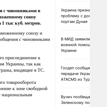
я с чиновниками в
Украина признала
аможенному союзу
проблему с доступом к
портам Дуная
 1 тыс куб. метров.
Таможенному союзу и
де общения с чиновниками
В МИД заявили о прямо
военной помощи Румы
Украине
что присоединение к
м Украины, так как
Госдеп сообщил о
траны, входящие в ТС.
передаче Украине раке
ATACMS из Турции
ого товарооборота
нение к зоне свободной
ет национальным
Вучич пообещал
Зеленскому помочь со