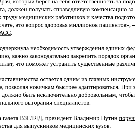
Врач, который берет на себя ответственность за под
та, должен получать справедливую компенсацию за э
 труду медицинских работников и качества подготов
чете, это вопрос здоровья миллионов пациентов», 
АСС
.
одчеркнула необходимость утверждения единых фед
нию, важно законодательно закрепить порядок орга
ыплат, что поможет устранить существенные различ
наставничества остается одним из главных инструм
, позволяя новичкам быстрее адаптироваться. При 
 должно быть исключительно добровольным, чтобы 
нального выгорания специалистов.
а газета ВЗГЛЯД, президент Владимир Путин
поруч
ества для выпускников медицинских вузов.