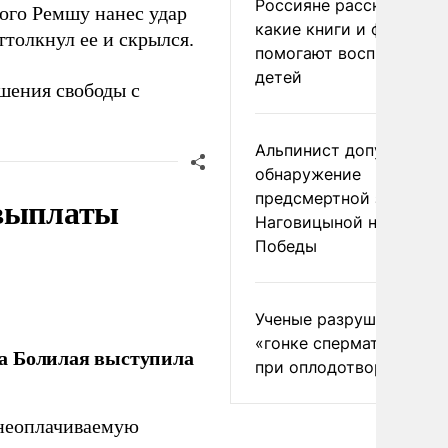
Россияне рассказали,
того Ремшу нанес удар
какие книги и фильмы
ттолкнул ее и скрылся.
помогают воспитывать
детей
ишения свободы с
Альпинист допустил
обнаружение
 выплаты
предсмертной записки
Наговицыной на пике
Победы
Ученые разрушили миф
«гонке сперматозоидов
ла Болилая выступила
при оплодотворении
 неоплачиваемую