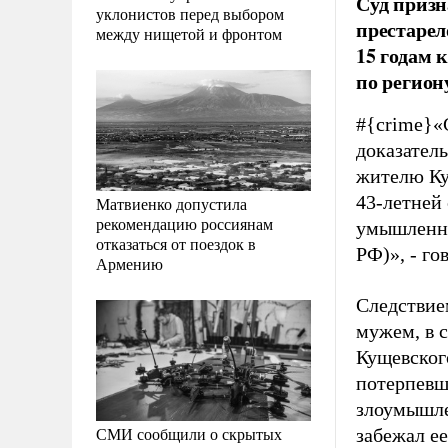
Суд призн
уклонистов перед выбором
престарел
между нищетой и фронтом
15 годам 
по регион
#{crime}
«
доказател
жителю Ку
43-летней 
Матвиенко допустила
рекомендацию россиянам
умышленно
отказаться от поездок в
РФ)», - г
Армению
Следствие
мужем, в с
Кущевског
потерпевш
злоумышле
СМИ сообщили о скрытых
забежал ее