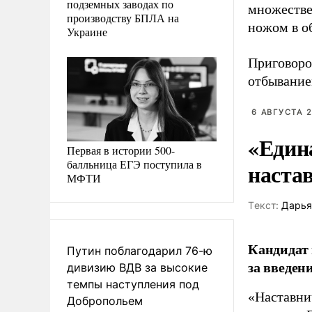
подземных заводах по
множестве
производству БПЛА на
ножом в об
Украине
Приговоро
отбывание
6 АВГУСТА 2
«Един
Первая в истории 500-
балльница ЕГЭ поступила в
наста
МФТИ
Tекст:
Дарья
Кандидат 
Путин поблагодарил 76-ю
за введен
дивизию ВДВ за высокие
темпы наступления под
«Наставни
Добропольем