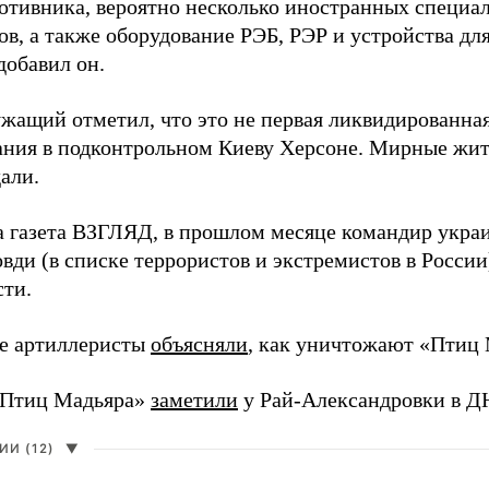
ротивника, вероятно несколько иностранных специал
в, а также оборудование РЭБ, РЭР и устройства дл
добавил он.
жащий отметил, что это не первая ликвидированная
ния в подконтрольном Киеву Херсоне. Мирные жите
али.
а газета ВЗГЛЯД, в прошлом месяце командир укра
вди (в списке террористов и экстремистов в Росси
сти.
е артиллеристы
объясняли
, как уничтожают «Птиц 
«Птиц Мадьяра»
заметили
у Рай-Александровки в Д
И (12)
▼