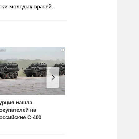
тки молодых врачей.
i
урция нашла
Россия больше не буде
окупателей на
церемониться - теперь
оссийские C-400
это законная цель в
Германии