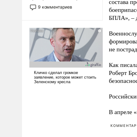
состава п
двигаемся по пути
9 комментариев
боеприпасо
революционных изменений.
БПЛА», – 
То, что несколько лет назад
было образом для
псевдонаучной фантастики,
Военнослу
стало всерьез обсуждаемой
формирова
идеей.
не пострад
Как писал
Роберт Бро
безопасно
Российски
В апреле 
КОММЕНТАРИ