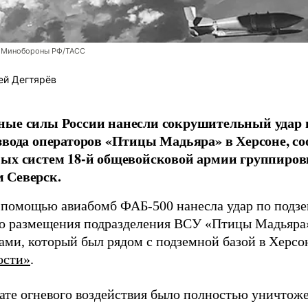
 Минобороны РФ/ТАСС
ей Дегтярёв
ные силы России нанесли сокрушительный удар 
звода операторов «Птицы Мадьяра» в Херсоне, с
ых систем 18-й общевойсковой армии группиров
 Северск.
 помощью авиабомб ФАБ-500 нанесла удар по подз
о размещения подразделения ВСУ «Птицы Мадьяра»
ами, который был рядом с подземной базой в Херсо
ости»
.
тате огневого воздействия было полностью уничтоже