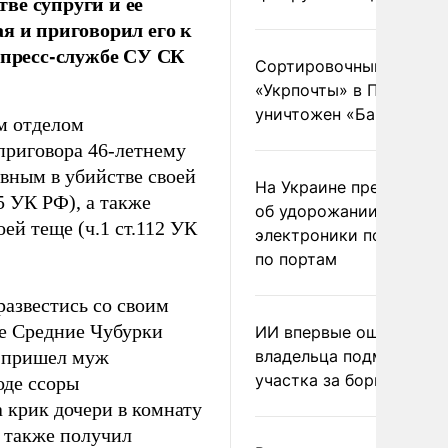
ве супруги и ее
я и приговорил его к
 пресс-службе СУ СК
Сортировочный пункт
«Укрпочты» в Павлогра
уничтожен «Бандероль
м отделом
приговора 46-летнему
вным в убийстве своей
На Украине предупреди
05 УК РФ), а также
об удорожании китайс
й теще (ч.1 ст.112 УК
электроники после уда
по портам
развестись со своим
ле Средние Чубурки
ИИ впервые оштрафова
й пришел муж
владельца подмосковн
участка за борщевик
оде ссоры
 крик дочери в комнату
о также получил