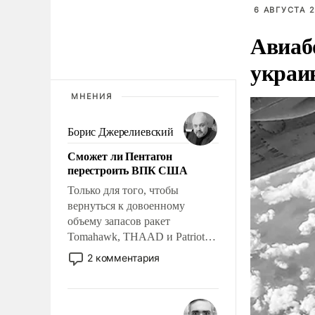
6 АВГУСТА 2
Авиаб
украи
МНЕНИЯ
Борис Джерелиевский
Сможет ли Пентагон
перестроить ВПК США
Только для того, чтобы
вернуться к довоенному
объему запасов ракет
Tomahawk, THAAD и Patriot
США потребуется более трех
2 комментария
лет. Даже небольшая война с
Ираном опустошила
американские арсеналы.
Сложившаяся ситуация