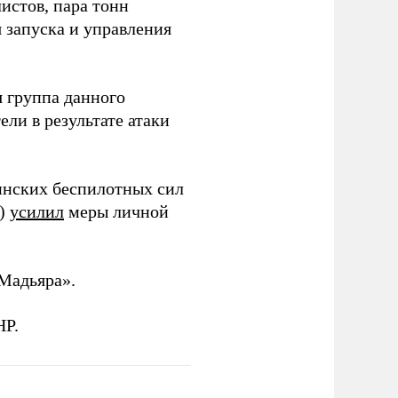
истов, пара тонн
я запуска и управления
 группа данного
ли в результате атаки
инских беспилотных сил
и)
усилил
меры личной
Мадьяра».
НР.