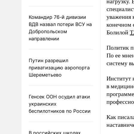
нагрузку. 
специалис
уважения к
Командир 76-й дивизии
ВДВ назвал потери ВСУ на
конечном с
Добропольском
Болилой
Т
направлении
Политик п
По ее мне
Путин разрешил
систему в
приватизацию аэропорта
Шереметьево
Институт 
в медицине
программе
Генсек ООН осудил атаки
профессио
украинских
беспилотников по России
Как писал
наставнич
В российских школах