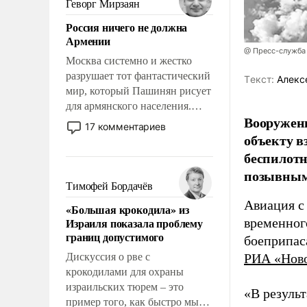
Геворг Мирзаян
означает многолетний период
Россия ничего не должна
уязвимости США, например,
Армении
перед Китаем.
@ Пресс-служба
Москва системно и жестко
разрушает тот фантастический
Tекст:
Алекс
мир, который Пашинян рисует
для армянского населения.
Вооружен
Мир, где политические
17 комментариев
прожекты будут безусловно
объекту в
оплачиваться за счет
беспилотн
российских
позывным
налогоплательщиков и где
Тимофей Бордачёв
Еревану за свои поступки не
Авиация с
«Большая крокодила» из
нужно отвечать.
Израиля показала проблему
временног
границ допустимого
боеприпас
Дискуссия о рве с
РИА «Нов
крокодилами для охраны
израильских тюрем – это
«В резуль
пример того, как быстро мы