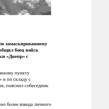
по замаскированному
ообщил боец войск
ки «Днепр» с
емному пункту
 и по складу с
не, пояснил собеседник
но более взвода личного