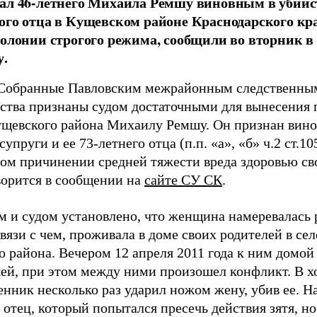
ал 46-летнего Михаила Ремшу виновным в убийст
ого отца в Кущевском районе Краснодарского кра
колонии строгого режима, сообщили во вторник в
у.
Собранные Павловским межрайонным следственны
ьства признаны судом достаточными для вынесения 
щевского района Михаилу Ремшу. Он признан вино
супруги и ее 73-летнего отца (п.п. «а», «б» ч.2 ст.1
м причинении средней тяжести вреда здоровью свое
оворится в сообщении на
сайте СУ СК
.
м и судом установлено, что женщина намеревалась 
вязи с чем, проживала в доме своих родителей в се
о района. Вечером 12 апреля 2011 года к ним домо
ей, при этом между ними произошел конфликт. В х
нник несколько раз ударил ножом жену, убив ее. На
 отец, который попытался пресечь действия зятя, н