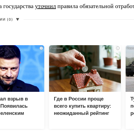
а государства
уточнил
правила обязательной отрабо
И (0)
▼
i
i
зал взрыв в
Где в России проще
Т
 Появилась
всего купить квартиру:
п
Зеленским
неожиданный рейтинг
р