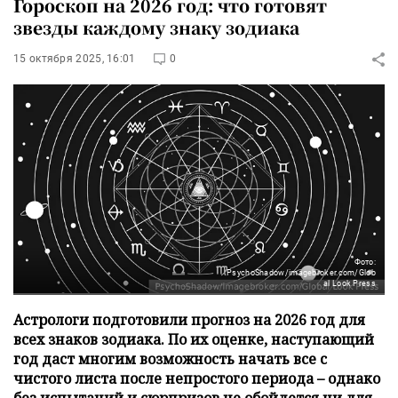
Гороскоп на 2026 год: что готовят
звезды каждому знаку зодиака
15 октября 2025, 16:01
0
Фото:
PsychoShadow/imagebroker.com/Glob
al Look Press
Астрологи подготовили прогноз на 2026 год для
всех знаков зодиака. По их оценке, наступающий
год даст многим возможность начать все с
чистого листа после непростого периода – однако
без испытаний и сюрпризов не обойдется ни для