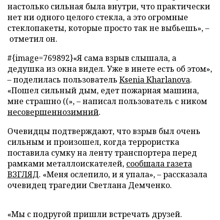
настолько сильная была внутри, что практически
нет ни одного целого стекла, а это огромные
стеклопакеты, которые просто так не выбьешь», –
отметил он.
#{image=769892}«Я сама взрыв слышала, а
дедушка из окна видел. Уже в инете есть об этом»,
– поделилась пользователь
Ksenia Kharlanova
.
«Пошел сильный дым, едет пожарная машина,
мне страшно ((», – написал пользователь с ником
несовершеннозимний
.
Очевидцы подтверждают, что взрыв был очень
сильным и произошел, когда террористка
поставила сумку на ленту транспортера перед
рамками металлоискателей,
сообщала газета
ВЗГЛЯД
. «Меня ослепило, и я упала», – рассказала
очевидец трагедии Светлана Демченко.
«Мы с подругой пришли встречать друзей.