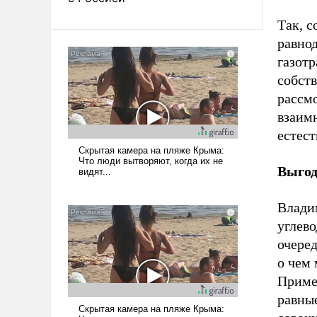
Так, с
равно
газотр
собств
рассм
взаимн
естес
Выгод
Влади
углев
очеред
о чем 
Приме
равны