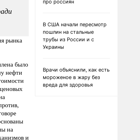
про россиян
ради
В США начали пересмотр
пошлин на стальные
трубы из России и с
ия рынка
Украины
члена было
Врачи объяснили, как есть
ну нефти
мороженое в жару без
тоимости
вреда для здоровья
 ценовых
на
против,
говоре
основаны
ны на
ханизмов и