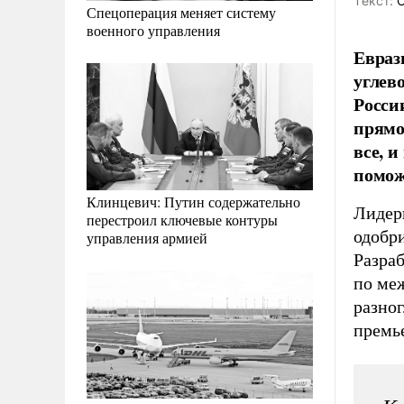
Tекст:
О
Спецоперация меняет систему
военного управления
Евраз
углев
Росси
прямо
все, 
помож
Клинцевич: Путин содержательно
Лидер
перестроил ключевые контуры
одобри
управления армией
Разра
по ме
разног
премь