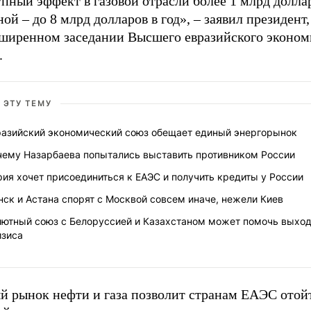
пный эффект в газовой отрасли более 1 млрд доллар
ой – до 8 млрд долларов в год», – заявил президент
сширенном заседании Высшего евразийского эконом
.
 ЭТУ ТЕМУ
разийский экономический союз обещает единый энергорынок
чему Назарбаева попытались выставить противником России
ия хочет присоединиться к ЕАЭС и получить кредиты у России
ск и Астана спорят с Москвой совсем иначе, нежели Киев
лютный союз с Белоруссией и Казахстаном может помочь выход
изиса
й рынок нефти и газа позволит странам ЕАЭС отой