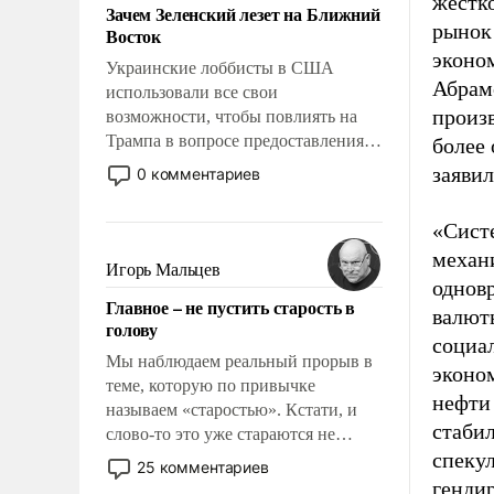
жестк
Зачем Зеленский лезет на Ближний
рынок
Восток
эконо
Украинские лоббисты в США
Абрам
использовали все свои
произв
возможности, чтобы повлиять на
Трампа в вопросе предоставления
более 
вооружений своим нанимателям.
заяви
0 комментариев
Вероятно, кому-то из тех, кто
консультирует Киев, пришла в
«Сист
голову мысль: хорошо бы
механ
продемонстрировать, что Украина
Игорь Мальцев
однов
вступила в вооруженное
Главное – не пустить старость в
противостояние с Ираном.
валют
голову
социал
Мы наблюдаем реальный прорыв в
эконо
теме, которую по привычке
нефти
называем «старостью». Кстати, и
стаби
слово-то это уже стараются не
спеку
использовать – так же, как «бабка»,
25 комментариев
«дед», – хотя бы в образованной
генди