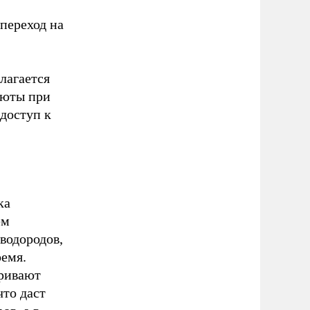
 переход на
лагается
люты при
доступ к
ка
ем
водородов,
ремя.
ривают
что даст