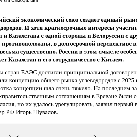
льга Самофалова
ийский экономический союз создает единый рын
одородов. И хотя краткосрочные интересы участн
и и Казахстана с одной стороны и Белоруссии с др
 противоположны, в долгосрочной перспективе 
и весьма существенно. России в этом смысле особе
ет Казахстан и его сотрудничество с Китаем.
ы стран ЕАЭС достигли принципиальной договорен
ли концепцию общего рынка углеводородов с 2025 г
ботка концепции шла очень тяжело. На последнем з
жправительственным соглашениям в Ереване были с
ласия, но их удалось урегулировать, заявил первый 
ер РФ Игорь Шувалов.