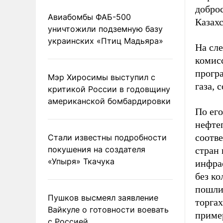
добро
Авиабомбы ФАБ-500
Казахс
уничтожили подземную базу
украинских «Птиц Мадьяра»
На сл
комис
прогр
Мэр Хиросимы выступил с
газа, 
критикой России в годовщину
американской бомбардировки
По его
нефтеп
соотв
Стали известны подробности
покушения на создателя
стран
«Упыря» Ткачука
инфра
без к
пошли
Пушков высмеял заявление
торгах
Вайкуле о готовности воевать
приме
с Россией