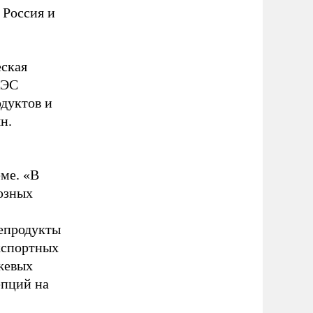
 Россия и
еская
АЭС
дуктов и
н.
еме. «В
юзных
тепродукты
кспортных
ржевых
епций на