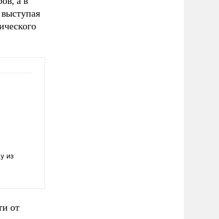
ов, а в
, выступая
ического
у из
ти от