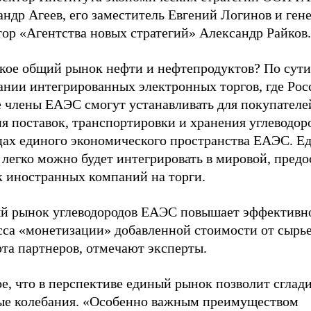
ндр Агеев, его заместитель Евгений Логинов и ген
ор «Агентства новых стратегий» Александр Райков.
кое общий рынок нефти и нефтепродуктов? По сути,
ании интегрированных электронных торгов, где Рос
е члены ЕАЭС смогут устанавливать для покупателе
я поставок, транспортировки и хранения углеводор
цах единого экономического пространства ЕАЭС. Е
легко можно будет интегрировать в мировой, предо
к иностранных компаний на торги.
й рынок углеводородов ЕАЭС повышает эффективн
сса «монетизации» добавленной стоимости от сырь
та партнеров, отмечают эксперты.
е, что в перспективе единый рынок позволит сглад
ые колебания. «Особенно важным преимуществом