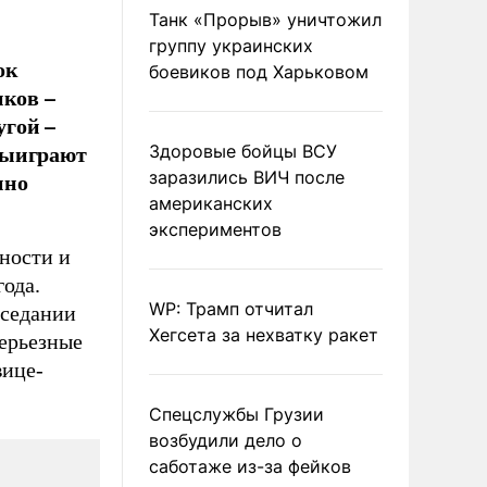
Танк «Прорыв» уничтожил
группу украинских
ок
боевиков под Харьковом
иков –
угой –
выиграют
Здоровые бойцы ВСУ
нно
заразились ВИЧ после
американских
экспериментов
ности и
ода.
WP: Трамп отчитал
аседании
Хегсета за нехватку ракет
ерьезные
вице-
Спецслужбы Грузии
возбудили дело о
саботаже из-за фейков