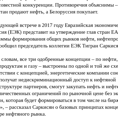
совестной конкуренции. Противоречия объяснимы –
тан продают нефть, а Белоруссия покупает.
едующей встрече в 2017 году Евразийская экономич
сия (ЕЭК) представит на утверждение глав стран Е
аммы формирования общих рынков нефти, нефтепро
сообщил председатель коллегии ЕЭК Тигран Саркися
 словам, все три одобренные концепции – по нефти,
родуктам и газу – выстроены по одной и той же сх
етствии с концепцией, энергетические компании со
 получат недискриминационный доступ к нефтяной
структуре партнеров, смогут закупать нефть и неф
оличественных ограничений по рыночной цене без э
н, которая будет формироваться в том числе на би
», – рассказал Саркисян о базовых принципах конц
ре нефтяного рынка.