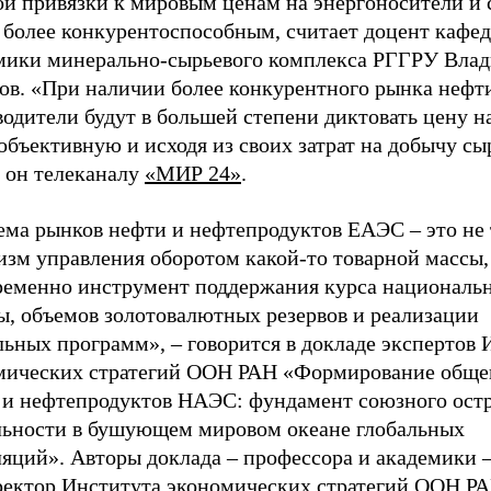
ой привязки к мировым ценам на энергоносители и 
 более конкурентоспособным, считает доцент кафе
мики минерально-сырьевого комплекса РГГРУ Вла
ов. «При наличии более конкурентного рынка нефт
одители будут в большей степени диктовать цену н
объективную и исходя из своих затрат на добычу сыр
л он телеканалу
«МИР 24»
.
ема рынков нефти и нефтепродуктов ЕАЭС – это не 
изм управления оборотом какой-то товарной массы,
ременно инструмент поддержания курса националь
ы, объемов золотовалютных резервов и реализации
ьных программ», – говорится в докладе экспертов 
мических стратегий ООН РАН «Формирование обще
 и нефтепродуктов НАЭС: фундамент союзного ост
льности в бушующем мировом океане глобальных
ляций». Авторы доклада – профессора и академики 
ректор Института экономических стратегий ООН Р