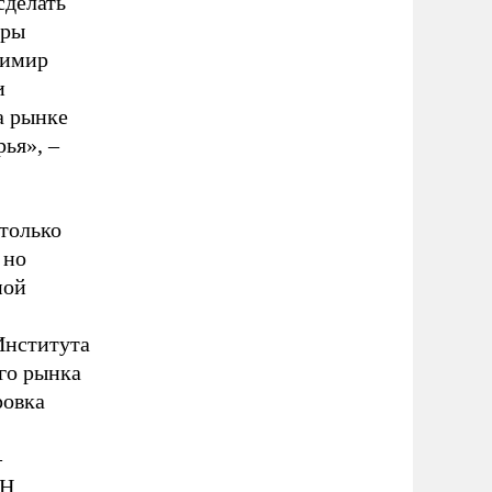
сделать
дры
димир
и
а рынке
ья», –
только
 но
ной
Института
го рынка
ровка
–
АН