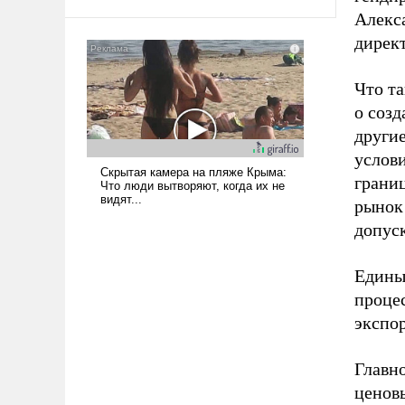
среде, потому что оно уже несет
Алекса
негативные коннотации.
директ
Что та
о созд
други
услови
грани
рынок 
допус
Едины
проце
экспор
Главно
ценов