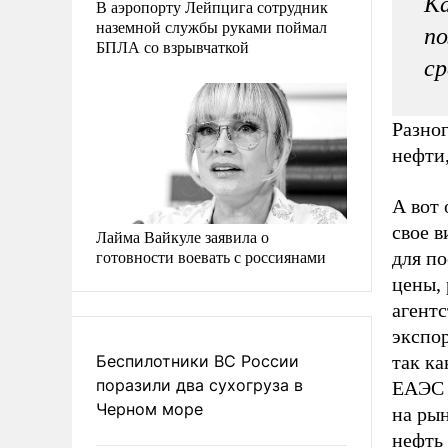
К
В аэропорту Лейпцига сотрудник
наземной службы руками поймал
п
БПЛА со взрывчаткой
ср
Разно
нефти,
А вот 
свое в
Лайма Вайкуле заявила о
готовности воевать с россиянами
для п
цены,
агентс
экспо
Беспилотники ВС России
так ка
поразили два сухогруза в
ЕАЭС 
Черном море
на рын
нефть