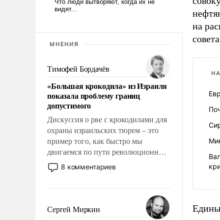
совоку
нефтян
на ра
совета
МНЕНИЯ
Тимофей Бордачёв
НА
«Большая крокодила» из Израиля
Ев
показала проблему границ
допустимого
По
Дискуссия о рве с крокодилами для
Сир
охраны израильских тюрем – это
Мин
пример того, как быстро мы
двигаемся по пути революционных
Ва
изменений. То, что несколько лет
кр
8 комментариев
назад было образом для
псевдонаучной фантастики, стало
всерьез обсуждаемой идеей.
Eдины
Сергей Миркин