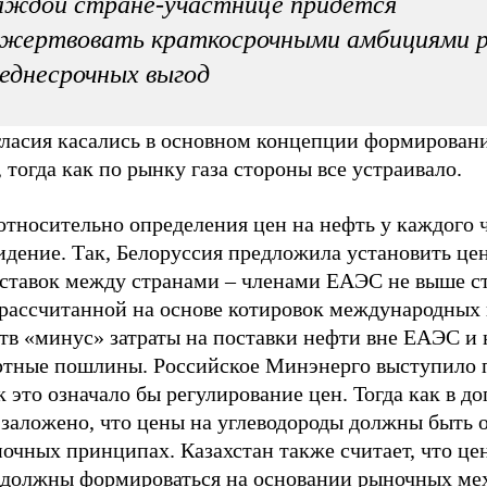
аждой стране-участнице придется
ожертвовать краткосрочными амбициями 
еднесрочных выгод
гласия касались в основном концепции формирован
 тогда как по рынку газа стороны все устраивало.
относительно определения цен на нефть у каждого 
идение. Так, Белоруссия предложила установить це
оставок между странами – членами ЕАЭС не выше с
 рассчитанной на основе котировок международных
тв «минус» затраты на поставки нефти вне ЕАЭС и 
ртные пошлины. Российское Минэнерго выступило 
к это означало бы регулирование цен. Тогда как в до
заложено, что цены на углеводороды должны быть 
очных принципах. Казахстан также считает, что це
 должны формироваться на основании рыночных ме