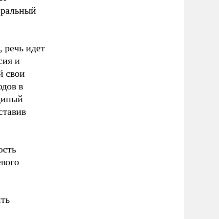
еральный
 речь идет
сия и
й свои
одов в
диный
ставив
ость
евого
ить