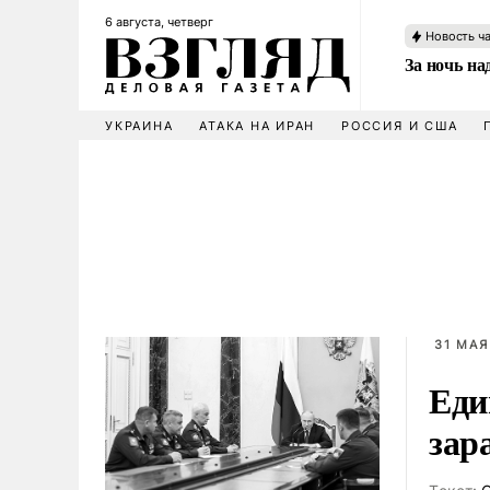
6 августа, четверг
Новость ч
За ночь н
УКРАИНА
АТАКА НА ИРАН
РОССИЯ И США
31 МАЯ
Еди
зар