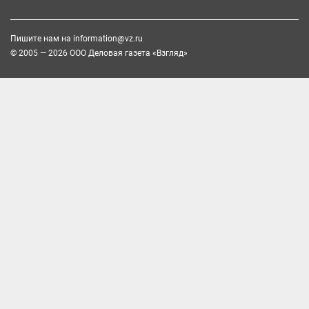
Пишите нам на
information@vz.ru
© 2005 — 2026 ООО Деловая газета «Взгляд»