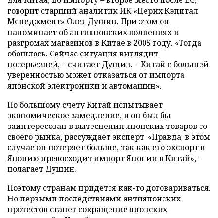
для Китая, по импорту – второе место после ЕС,
говорит старший аналитик ИК «Церих Кэпитал
Менеджмент» Олег Душин. При этом он
напоминает об антияпонских волнениях и
разгромах магазинов в Китае в 2005 году. «Тогда
обошлось. Сейчас ситуация выглядит
посерьезней, – считает Душин. – Китай с большей
уверенностью может отказаться от импорта
японской электроники и автомашин».
По большому счету Китай испытывает
экономическое замедление, и он был бы
заинтересован в вытеснении японских товаров со
своего рынка, рассуждает эксперт. «Правда, в этом
случае он потеряет больше, так как его экспорт в
Японию превосходит импорт Японии в Китай», –
полагает Душин.
Поэтому странам придется как-то договариваться.
Но первыми последствиями антияпонских
протестов станет сокращение японских