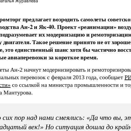
аталья Журавлева
омторг предлагает возродить самолеты советско
водства Ан-2 и Як-40. Проект «реанимации» воз
 подразумевает их модернизацию и ремоторизацию,
у двигателя. Такое решение принято не от хорош
е, это единственный шанс хотя бы частично восс
ые авиаперевозки за короткое время.
еты Ан-2 начнут модернизировать и ремоторизирова
альных перевозок с февраля 2013 года, сообщает
Р
сти»
со ссылкой на министра промышленности и то
а Мантурова.
 сих пор над нами смеялись: «Да что вы, 
адцатый век!» Но ситуация дошла до край