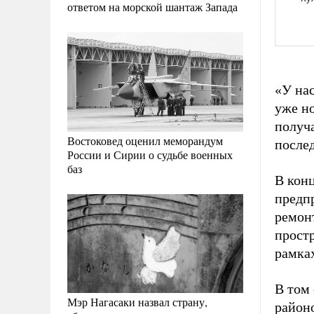
ответом на морской шантаж Запада
«У на
уже но
получа
Востоковед оценил меморандум
после
России и Сирии о судьбе военных
баз
В кон
предпр
ремон
простр
рамка
В том 
Мэр Нагасаки назвал страну,
районо