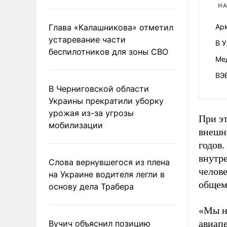
НА
Глава «Калашникова» отметил
Арм
устаревание части
В 
беспилотников для зоны СВО
Ме
ВЭБ
В Черниговской области
Украины прекратили уборку
урожая из-за угрозы
При э
мобилизации
внешн
годов
внутр
Слова вернувшегося из плена
челове
на Украине водителя легли в
общем 
основу дела Трабера
«Мы не
авиапе
Вучич объяснил позицию