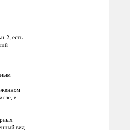
н-2, есть
тий
тным
моженном
исле, в
ерных
венный вид