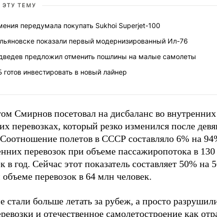
 ЭТУ ТЕМУ
ения передумала покупать Sukhoi Superjet-100
Ульяновске показали первый модернизированный Ил-76
дведев предложил отменить пошлины на малые самолеты
 готов инвестировать в новый лайнер
том Смирнов посетовал на дисбаланс во внутренних
их перевозках, который резко изменился после дев
. Соотношение полетов в СССР составляло 6% на 94
енних перевозок при объеме пассажиропотока в 130
к в год. Сейчас этот показатель составляет 50% на 
объеме перевозок в 64 млн человек.
 стали больше летать за рубеж, а просто разрушил
ревозки и отечественное самолетостроение как отр