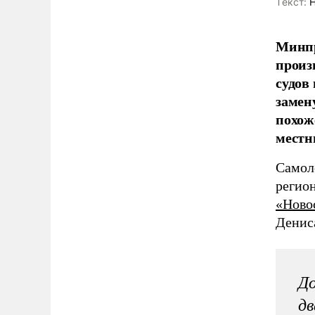
Tекст:
Н
Минпр
произ
судов
замен
похож
местн
Самол
регион
«Ново
Денис
До
дв