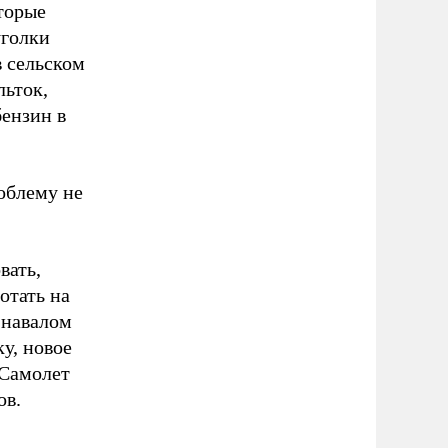
оторые
уголки
в сельском
льток,
бензин в
облему не
вать,
отать на
 навалом
у, новое
 Самолет
ов.