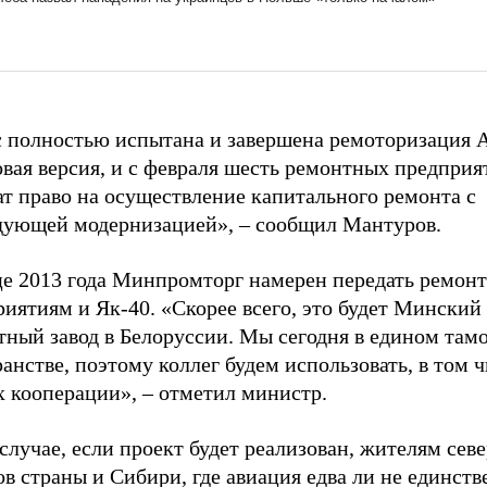
с полностью испытана и завершена ремоторизация А
вая версия, и с февраля шесть ремонтных предприя
т право на осуществление капитального ремонта с
дующей модернизацией», – сообщил Мантуров.
це 2013 года Минпромторг намерен передать ремон
иятиям и Як-40. «Скорее всего, это будет Минский
тный завод в Белоруссии. Мы сегодня в едином та
анстве, поэтому коллег будем использовать, в том ч
х кооперации», – отметил министр.
случае, если проект будет реализован, жителям сев
в страны и Сибири, где авиация едва ли не единст