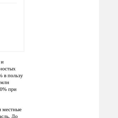
 и
яностых
% в пользу
 млн
50% при
и местные
асль. До