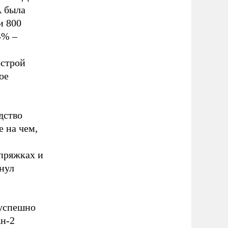
А была
и 800
4% –
острой
ое
дство
е на чем,
упряжках и
кнул
 успешно
Ан-2