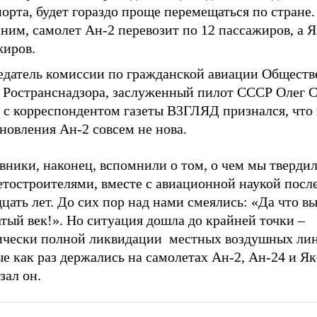
орта, будет гораздо проще перемещаться по стране.
им, самолет Ан-2 перевозит по 12 пассажиров, а Я
жиров.
едатель комиссии по гражданской авиации Обществ
а Ространснадзора, заслуженный пилот СССР Олег 
е с корреспондентом газеты ВЗГЛЯД признался, что
новления Ан-2 совсем не нова.
ники, наконец, вспомнили о том, о чем мы твердил
етостроителями, вместе с авиационной наукой посл
цать лет. До сих пор над нами смеялись: «Да что вы
тый век!». Но ситуация дошла до крайней точки –
ически полной ликвидации местных воздушных ли
е как раз держались на самолетах Ан-2, Ан-24 и Як
зал он.