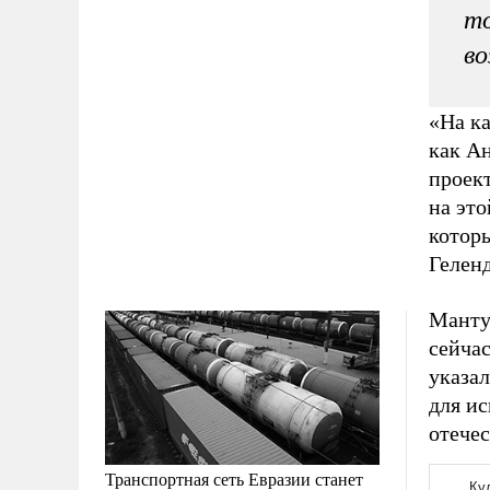
то
во
«На ка
как Ан
проект
на это
которы
Геленд
Манту
сейчас
указал
для ис
отече
Транспортная сеть Евразии станет