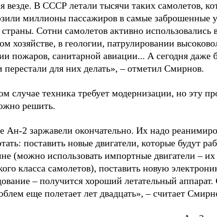
я везде. В СССР летали тысячи таких самолетов, к
озили миллионы пассажиров в самые заброшенные 
 страны. Сотни самолетов активно использовались 
ом хозяйстве, в геологии, патрулировании высоково
и пожаров, санитарной авиации... А сегодня даже 
 перестали для них делать», – отметил Смирнов.
м случае техника требует модернизации, но эту пр
ложно решить.
е Ан-2 заржавели окончательно. Их надо реанимиро
тать: поставить новые двигатели, которые будут раб
ине (можно использовать импортные двигатели – их
кого класса самолетов), поставить новую электроник
дование – получится хороший летательный аппарат.
облем еще полетает лет двадцать», – считает Смирн