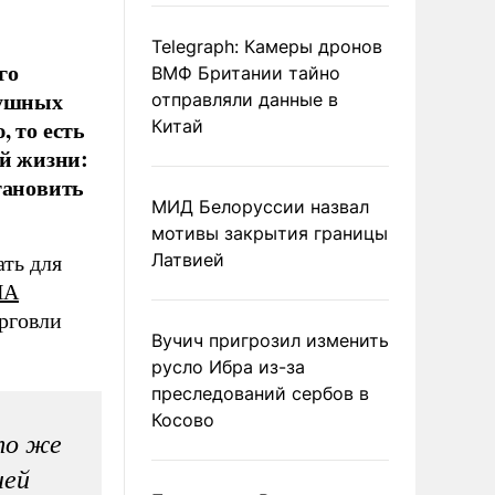
Telegraph: Камеры дронов
го
ВМФ Британии тайно
душных
отправляли данные в
 то есть
Китай
ей жизни:
тановить
МИД Белоруссии назвал
мотивы закрытия границы
Латвией
ть для
ИА
рговли
Вучич пригрозил изменить
русло Ибра из-за
преследований сербов в
Косово
это же
ней