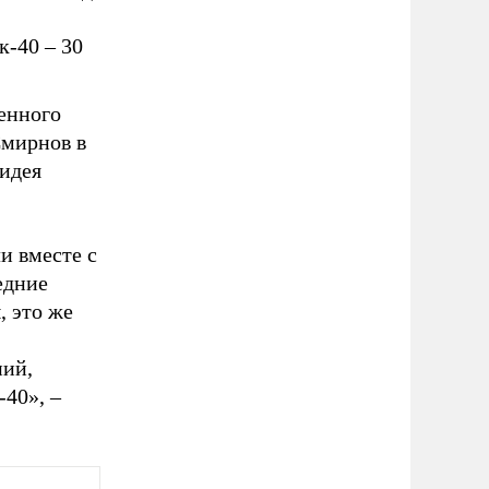
к-40 – 30
енного
Смирнов в
 идея
и вместе с
едние
, это же
ний,
-40», –