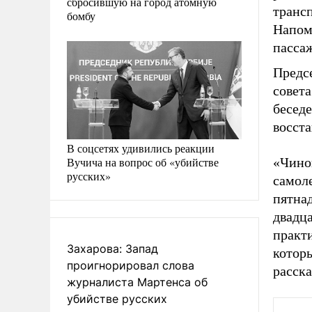
сбросившую на город атомную
трансп
бомбу
Напомн
пасса
Предс
совет
бесед
восста
В соцсетях удивились реакции
Вучича на вопрос об «убийстве
«Чинов
русских»
самол
пятнад
двадца
практ
Захарова: Запад
которы
проигнорировал слова
расска
журналиста Мартенса об
убийстве русских