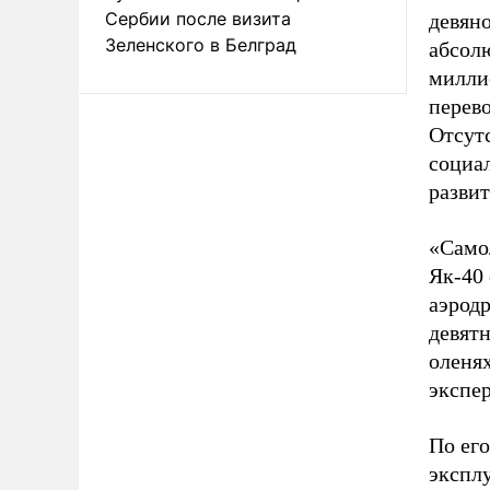
Сербии после визита
девян
Зеленского в Белград
абсол
миллио
перево
Отсутс
социа
разви
«Самол
Як-40 
аэрод
девятн
оленях
экспер
По ег
эксплу