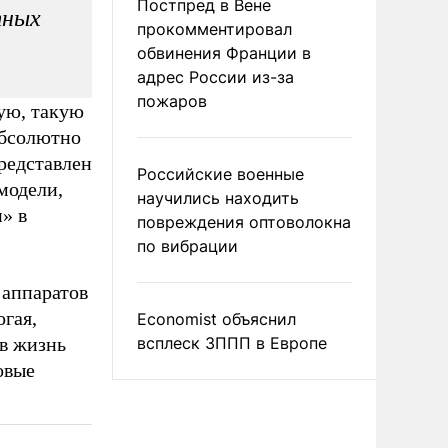
Постпред в Вене
тных
прокомментировал
обвинения Франции в
адрес России из-за
пожаров
ую, такую
абсолютно
представлен
Российские военные
модели,
научились находить
» в
повреждения оптоволокна
по вибрации
 аппаратов
огая,
Economist объяснил
 в жизнь
всплеск ЗППП в Европе
овые