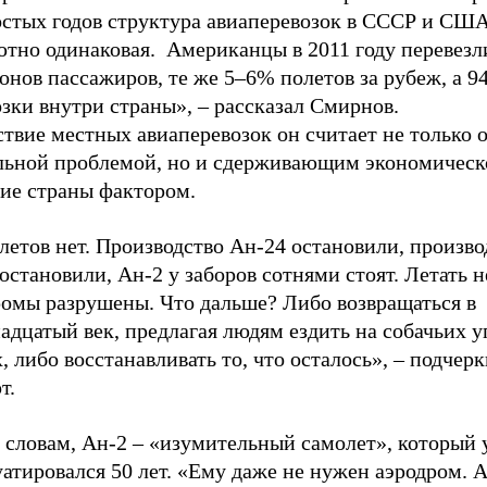
остых годов структура авиаперевозок в СССР и СШ
ютно одинаковая. Американцы в 2011 году перевезл
нов пассажиров, те же 5–6% полетов за рубеж, а 9
зки внутри страны», – рассказал Смирнов.
твие местных авиаперевозок он считает не только 
льной проблемой, но и сдерживающим экономическ
тие страны фактором.
етов нет. Производство Ан-24 остановили, произво
остановили, Ан-2 у заборов сотнями стоят. Летать н
ромы разрушены. Что дальше? Либо возвращаться в
адцатый век, предлагая людям ездить на собачьих 
, либо восстанавливать то, что осталось», – подчер
т.
о словам, Ан-2 – «изумительный самолет», который
атировался 50 лет. «Ему даже не нужен аэродром. 