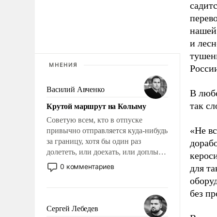
садитс
перев
нашей
и лесн
тушени
МНЕНИЯ
России
Василий Авченко
В любо
Крутой маршрут на Колыму
так с
Советую всем, кто в отпуске
«Не вс
привычно отправляется куда-нибудь
за границу, хотя бы один раз
дорабо
долететь, или доехать, или доплыть
керос
до Колымы, до края нашей
0 комментариев
для та
ойкумены. Точно знаю: это станет и
обору
открытием, и откровением.
без пр
Сергей Лебедев