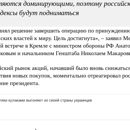
ляются доминирующими, поэтому российс
дексы будут подниматься
инял решение завершить операцию по принуждени
ских властей к миру. Цель достигнута», – заявил М
ей встрече в Кремле с министром обороны РФ Анат
ковым и начальником Генштаба Николаем Макаров
йский рынок акций, начавший было вновь снижаться
ствия новых покупок, моментально отреагировал ро
ние президента.