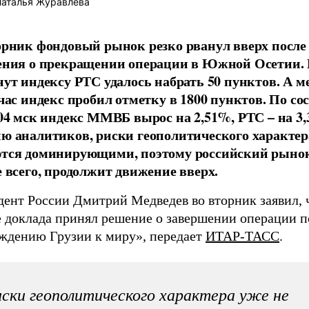
аталья Журавлева
орник фондовый рынок резко рванул вверх после
ения о прекращении операции в Южной Осетии. В
нут индексу РТС удалось набрать 50 пунктов. А 
 час индекс пробил отметку в 1800 пунктов. По с
.04 мск индекс ММВБ вырос на 2,51%, РТС – на 3
ю аналитиков, риски геополитического характер
тся доминирующими, поэтому российский рынок
е всего, продолжит движение вверх.
дент России Дмитрий Медведев во вторник заявил, 
е доклада принял решение о завершении операции п
ждению Грузии к миру», передает
ИТАР-ТАСС
.
ски геополитического характера уже не