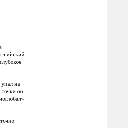
а
оссийский
 глубокое
 упал на
 точки он
иоглобал»
аточно