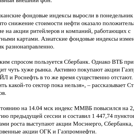
ивный внешний фон.
канские фондовые индексы выросли в понедельник 
 что снижение стоимости нефти оказало положитель
ие на акции ритейлеров и компаний, работающих с
тными картами. Азиатские фондовые индексы изме
ик разнонаправленно.
ким спросом пользуется Сбербанк. Однако ВТБ при
дит чуть хуже рынка. Активно покупают акции Газп
Л и Роснефть в то же время существенно отстают.
ть какой-то сектор пока нельзя», – рассказывает С
ов.
стоянию на 14.04 мск индекс ММВБ повысился на 2
ию предыдущей сессии и составил 1 447,74 пунктов
ами роста выступают акции Мосэнерго, Сбербанка,
овенные акции ОГК и Газпромнефти.