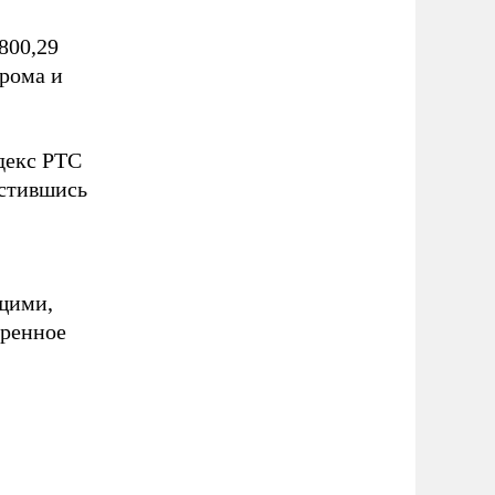
800,29
прома и
декс РТС
устившись
щими,
еренное