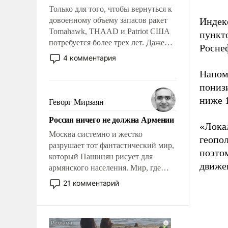
Только для того, чтобы вернуться к
довоенному объему запасов ракет
Индекс
Tomahawk, THAAD и Patriot США
пункто
потребуется более трех лет. Даже
Росне
небольшая война с Ираном
4 комментария
опустошила американские
Напом
арсеналы. Сложившаяся ситуация
пониз
означает многолетний период
уязвимости США, например, перед
ниже 
Геворг Мирзаян
Китаем.
Россия ничего не должна Армении
«Лока
Москва системно и жестко
геопо
разрушает тот фантастический мир,
поэтом
который Пашинян рисует для
движен
армянского населения. Мир, где
политические прожекты будут
21 комментарий
безусловно оплачиваться за счет
российских налогоплательщиков и
где Еревану за свои поступки не
нужно отвечать.