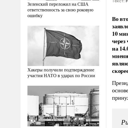
Tекст:
Н
Зеленский переложил на США
ответственность за свою роковую
ошибку
Во вт
заявл
10 ми
через
на 14
мнени
являю
скоре
Хакеры получили подтверждение
участия НАТО в ударах по России
Прези
основ
прину
Ри