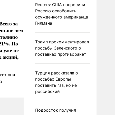
Reuters: США попросили
Россию освободить
осужденного американца
сего за
Гилмана
меньше чем
остоянию
Трамп прокомментировал
,31%. По
просьбы Зеленского о
а уже не
поставках противоракет
 акций,
Турция рассказала о
что «на
просьбах Европы
о
поставить газ, но не
российский
Подросток получил