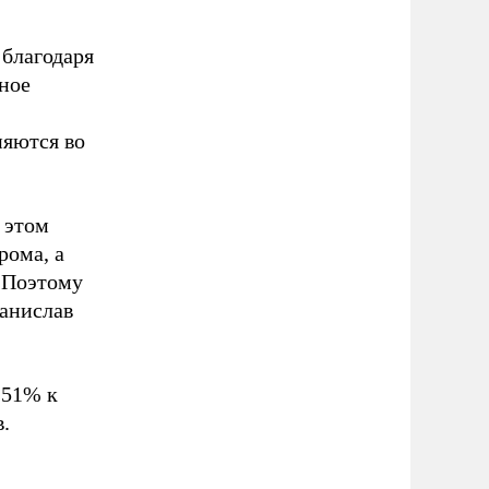
благодаря
ное
няются во
 этом
рома, а
 Поэтому
танислав
,51% к
.