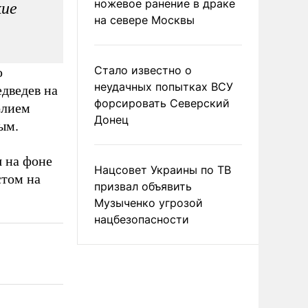
ножевое ранение в драке
кие
на севере Москвы
Стало известно о
ю
неудачных попытках ВСУ
едведев на
форсировать Северский
олием
Донец
ым.
 на фоне
Нацсовет Украины по ТВ
стом на
призвал объявить
Музыченко угрозой
нацбезопасности