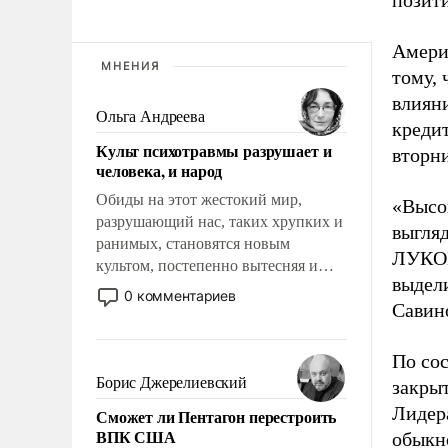
позит
Амери
МНЕНИЯ
тому,
влиян
Ольга Андреева
креди
Культ психотравмы разрушает и
вторн
человека, и народ
Обиды на этот жестокий мир,
«Высо
разрушающий нас, таких хрупких и
выгля
ранимых, становятся новым
ЛУКОЙ
культом, постепенно вытесняя и
выдели
отменяя традиционное требование к
0 комментариев
Савин
человеку – быть мужественным и
твердым под ударами судьбы, брать
на себя ответственность, помогать
По со
слабым, идти вперед и
Борис Джерелиевский
закрыт
адаптироваться.
Лидер
Сможет ли Пентагон перестроить
ВПК США
обыкн