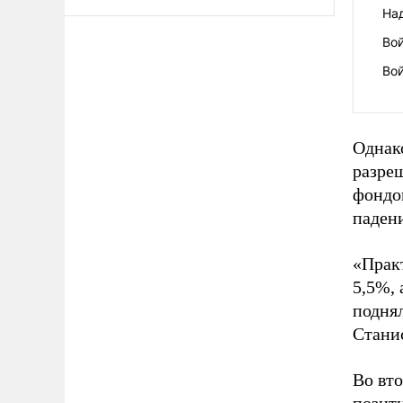
На
Во
Во
Однак
разре
фондо
падени
«Прак
5,5%, 
подня
Стани
Во вто