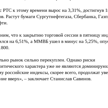
 РТС к этому времени вырос на 3,31%, достигнув 1
в. Растут бумаги Сургутнефтегаза, Сбербанка, Газ
фти.
ним, что к закрытию торговой сессии в пятницу ин
ился на 6,51%, а ММВБ ушел в минус на 5,25%, оп
1800.
льно рынок сильно перекуплен. Однако риски
литического характера уже не являются доминирую
у российские индексы, скорее всего, продолжат ув
ие вверх», – заключает Станислав Савинов.