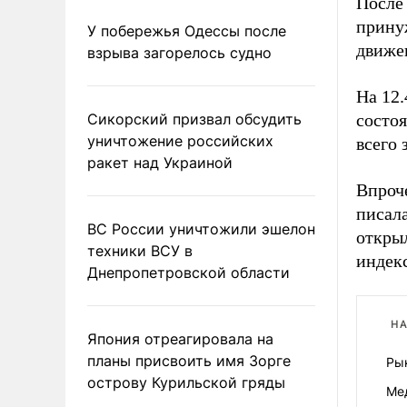
После
прину
У побережья Одессы после
движе
взрыва загорелось судно
На 12.
Сикорский призвал обсудить
состоя
уничтожение российских
всего 
ракет над Украиной
Впроче
писал
ВС России уничтожили эшелон
откры
техники ВСУ в
индекс
Днепропетровской области
НА
Япония отреагировала на
планы присвоить имя Зорге
Ры
острову Курильской гряды
Ме