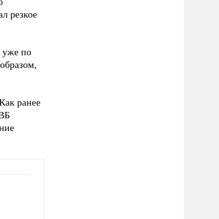
о
л резкое
а уже по
 образом,
Как ранее
МВБ
ение