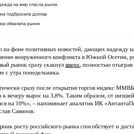
дежда на мир спасла рынок
йна подбросила доллар
йна обвалила рынок
о на фоне позитивных новостей, дающих надежду н
шение вооруженного конфликта в Южной Осетии, р
вый рынок сразу скакнул
вверх
, полностью отыграв
е с утра понедельника.
тически сразу после открытия торгов индекс ММВБ
а к вечеру вырос на 3,8%. Таким образом, от низшей
лся на 10%», – напоминает аналитик ИК «АнтантаП
слав Савинов.
рник росту российского рынка способствует и дост