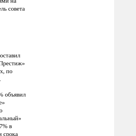
ями на
ель совета
составил
«Престиж»
х, по
.
1% объявил
е»
о
иальный»
,7% в
и срока