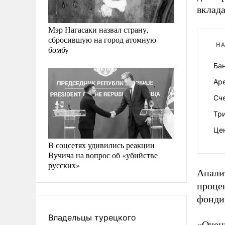
вклада
Мэр Нагасаки назвал страну,
сбросившую на город атомную
НА
бомбу
Бан
Аре
Сч
Тр
Це
В соцсетях удивились реакции
Вучича на вопрос об «убийстве
русских»
Анали
проце
фонди
Владельцы турецкого
«Очен