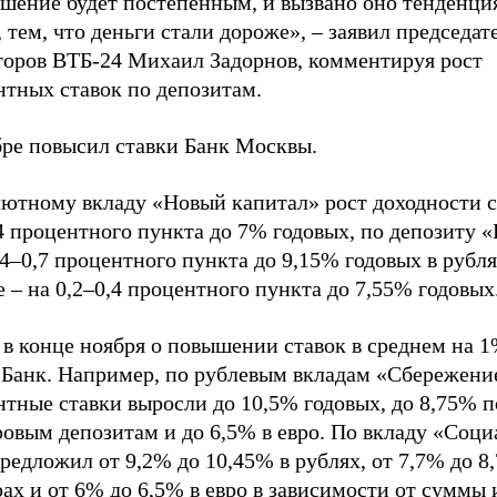
шение будет постепенным, и вызвано оно тенденци
 тем, что деньги стали дороже», – заявил председат
торов ВТБ-24 Михаил Задорнов, комментируя рост
нтных ставок по депозитам.
бре повысил ставки Банк Москвы.
лютному вкладу «Новый капитал» рост доходности 
4 процентного пункта до 7% годовых, по депозиту 
,4–0,7 процентного пункта до 9,15% годовых в рубля
 – на 0,2–0,4 процентного пункта до 7,55% годовых
 в конце ноября о повышении ставок в среднем на 
анк. Например, по рублевым вкладам «Сбережени
тные ставки выросли до 10,5% годовых, до 8,75% п
ровым депозитам и до 6,5% в евро. По вкладу «Соц
редложил от 9,2% до 10,45% в рублях, от 7,7% до 8
ах и от 6% до 6,5% в евро в зависимости от суммы 