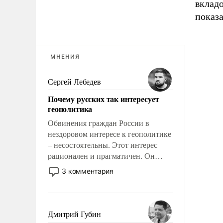
вкладо
показа
МНЕНИЯ
Сергей Лебедев
Почему русских так интересует
геополитика
Обвинения граждан России в
нездоровом интересе к геополитике
– несостоятельны. Этот интерес
рационален и прагматичен. Он
обусловлен тысячелетним опытом
3 комментария
выживания в крайне непростых
условиях и фундаментальным
знанием, что мировая политика
имеет свойство заявляться на порог
Дмитрий Губин
нашего дома.