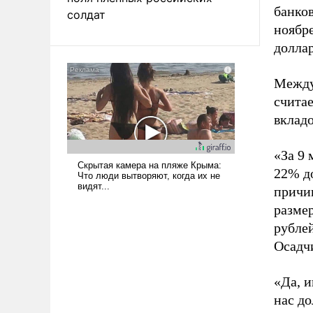
банков
солдат
ноябре
доллар
Между
считае
вкладо
«За 9 
22% до
причи
размер
рублей
Осадч
«Да, и
нас до