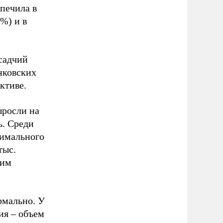
спечила в
%) и в
садчий
нковских
ктиве.
ыросли на
ь. Среди
симального
тыс.
сим
рмально. У
ия – объем