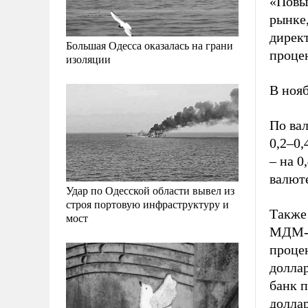
«Повы
рынке,
дирек
Большая Одесса оказалась на грани
проце
изоляции
В ноя
По ва
0,2–0,
– на 0
валюте
Удар по Одесской области вывел из
строя портовую инфраструктуру и
Также
мост
МДМ-Б
процен
долла
банк п
доллар