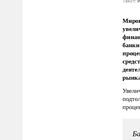
Tекст:
Р
Миров
увели
финан
банки
проце
средс
деяте
рынка
Увели
подто
проце
Ба