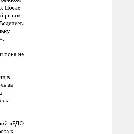
в. После
ий рынок
Веденеев.
льку
».
и пока не
иц в
ль за
а
ось
аний «БДО
еса к