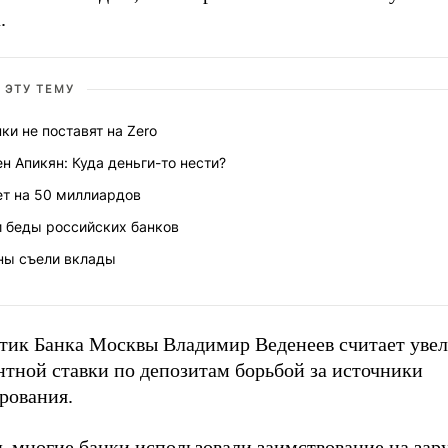
.
 ЭТУ ТЕМУ
ки не поставят на Zero
н Апикян: Куда деньги-то нести?
ет на 50 миллиардов
и беды российских банков
ны съели вклады
тик Банка Москвы Владимир Веденеев считает уве
нтной ставки по депозитам борьбой за источники
рования.
ь многие банки использовали заимствование на за