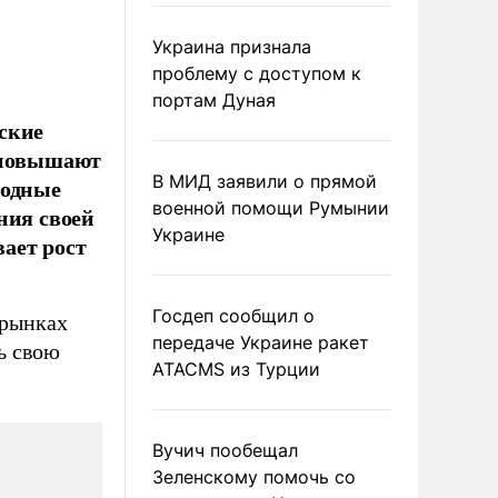
Украина признала
проблему с доступом к
портам Дуная
ские
и повышают
В МИД заявили о прямой
бодные
военной помощи Румынии
ния своей
Украине
ает рост
Госдеп сообщил о
 рынках
передаче Украине ракет
ь свою
ATACMS из Турции
Вучич пообещал
Зеленскому помочь со