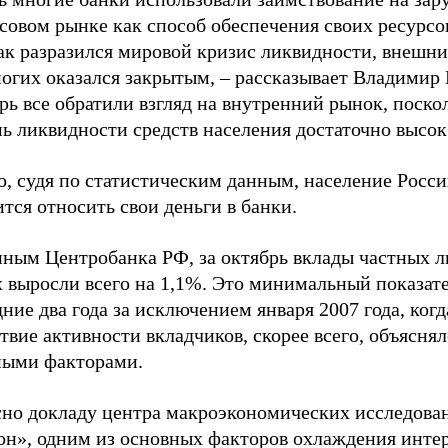
совом рынке как способ обеспечения своих ресурсо
как разразился мировой кризис ликвидности, внешн
огих оказался закрытым, – рассказывает Владимир 
рь все обратили взгляд на внутренний рынок, поско
ь ликвидности средств населения достаточно высок
, судя по статистическим данным, население Росси
тся относить свои деньги в банки.
нным Центробанка РФ, за октябрь вклады частных л
 выросли всего на 1,1%. Это минимальный показате
ние два года за исключением января 2007 года, когд
твие активности вкладчиков, скорее всего, объяснял
ными факторами.
сно докладу центра макроэкономических исследов
н», одним из основных факторов охлаждения интер