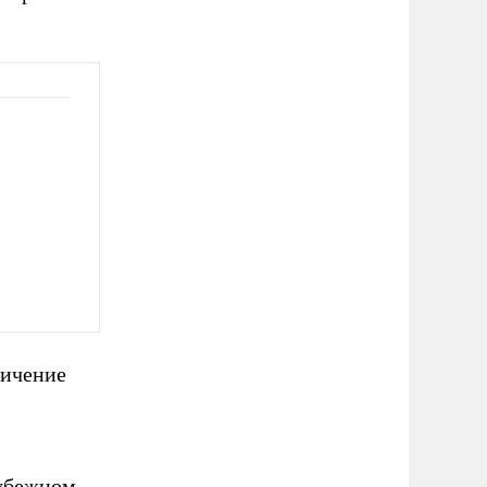
личение
рубежном