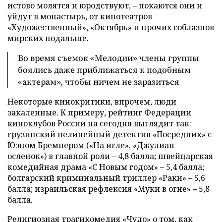
истово молятся и юродствуют, – покаются они и
уйдут в монастырь, от кинотеатров
«Художественный», «Октябрь» и прочих соблазнов
мирских подальше.
Во время съемок «Мелодии» члены группы
боялись даже приближаться к подобным
«актерам», чтобы ничем не заразиться
Некоторые кинокритики, впрочем, люди
закаленные. К примеру, рейтинг Федерации
киноклубов России на сегодня выглядит так:
грузинский нелинейный детектив «Посредник» с
Юэном Бремнером («На игле», «Джулиан
осленок») в главной роли – 4,8 балла; швейцарская
комедийная драма «С Новым годом» – 5,4 балла;
болгарский криминальный триллер «Раки» – 5,6
балла; израильская рефлексия «Муки в огне» – 5,8
балла.
Религиозная трагикомедия «Чудо» о том, как