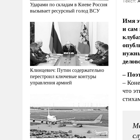
Tекст:
А
Ударами по складам в Киеве Россия
вызывает ресурсный голод ВСУ
Имя э
и сам
клуба
опубли
нужны
делов
Клинцевич: Путин содержательно
– Поэ
перестроил ключевые контуры
– Коне
управления армией
что эт
стиха
Ме
сл