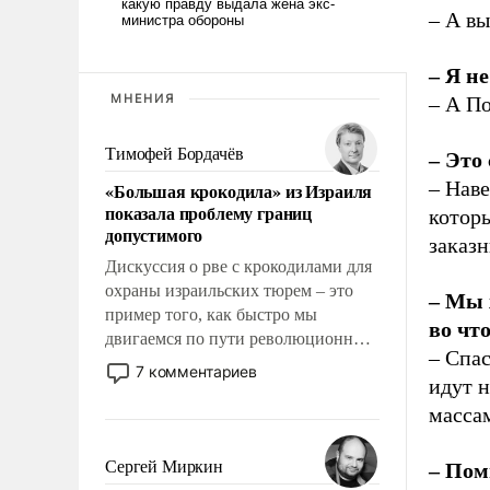
– А вы
– Я н
МНЕНИЯ
– А П
Тимофей Бордачёв
– Это
– Наве
«Большая крокодила» из Израиля
показала проблему границ
которы
допустимого
заказ
Дискуссия о рве с крокодилами для
охраны израильских тюрем – это
– Мы 
пример того, как быстро мы
во что
двигаемся по пути революционных
– Спас
изменений. То, что несколько лет
7 комментариев
идут н
назад было образом для
псевдонаучной фантастики, стало
масса
всерьез обсуждаемой идеей.
Сергей Миркин
– Пом