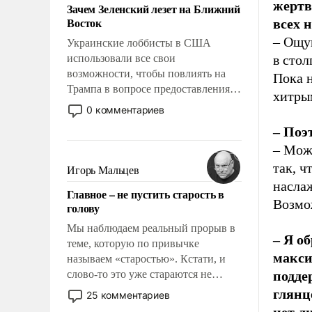
жертв
Зачем Зеленский лезет на Ближний
Восток
всех 
– Ощу
Украинские лоббисты в США
использовали все свои
в стол
возможности, чтобы повлиять на
Пока н
Трампа в вопросе предоставления
хитрым
вооружений своим нанимателям.
0 комментариев
Вероятно, кому-то из тех, кто
– Поэ
консультирует Киев, пришла в
– Може
голову мысль: хорошо бы
продемонстрировать, что Украина
так, ч
Игорь Мальцев
вступила в вооруженное
наслаж
Главное – не пустить старость в
противостояние с Ираном.
Возмож
голову
Мы наблюдаем реальный прорыв в
– Я о
теме, которую по привычке
макси
называем «старостью». Кстати, и
слово-то это уже стараются не
подде
использовать – так же, как «бабка»,
глянц
25 комментариев
«дед», – хотя бы в образованной