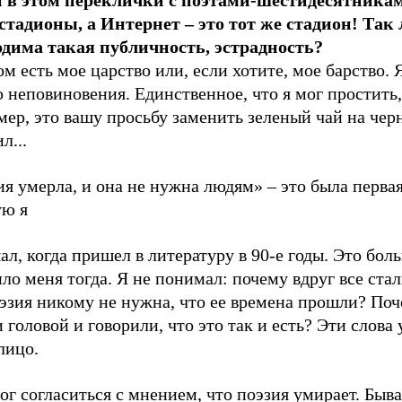
и в этом переклички с поэтами-шестидесятника
стадионы, а Интернет – это тот же стадион! Так
одима такая публичность, эстрадность?
ом есть мое царство или, если хотите, мое барство. 
неповиновения. Единственное, что я мог простить,
ер, это вашу просьбу заменить зеленый чай на чер
л...
я умерла, и она не нужна людям» – это была первая
ую я
л, когда пришел в литературу в 90-е годы. Это бол
ло меня тогда. Я не понимал: почему вдруг все стал
эзия никому не нужна, что ее времена прошли? Поч
 головой и говорили, что это так и есть? Эти слова
лицо.
ог согласиться с мнением, что поэзия умирает. Быв