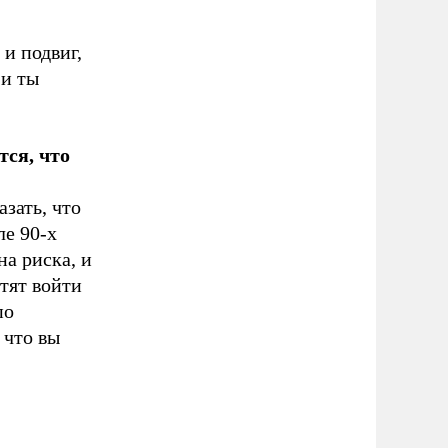
и подвиг,
 и ты
тся, что
зать, что
ле 90-х
на риска, и
отят войти
по
 что вы