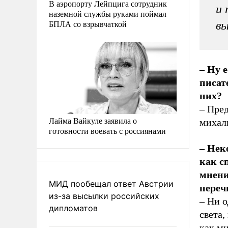
В аэропорту Лейпцига сотрудник
и 
наземной службы руками поймал
БПЛА со взрывчаткой
вы
– Ну 
писат
них?
– Пред
Лайма Вайкуле заявила о
михалк
готовности воевать с россиянами
– Нек
как с
мнени
МИД пообещал ответ Австрии
переч
из-за высылки российских
– Ни о
дипломатов
света,
как ми