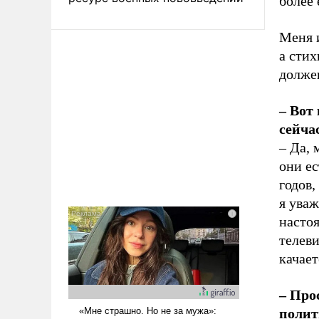
более
Меня и
а стих
долже
– Вот
сейча
– Да, 
они ес
годов,
я уваж
настоя
телев
качает
– Про
полит