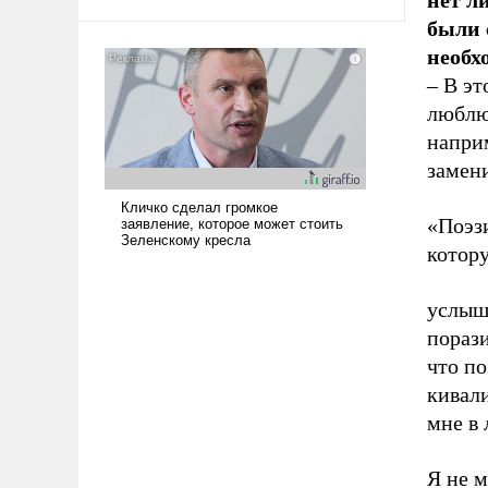
нет л
среде, потому что оно уже несет
были 
негативные коннотации.
необх
– В эт
люблю 
наприм
замени
«Поэзи
котор
услыша
порази
что по
кивали
мне в 
Я не м