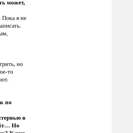
ть может,
 Пока я не
записать.
ым,
трить, но
ое-то
ают.
к по
нтервью в
айт… Но