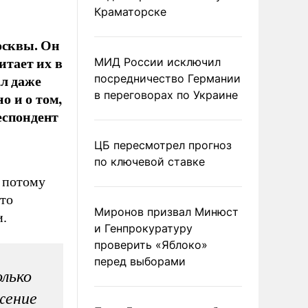
Краматорске
осквы. Он
итает их в
МИД России исключил
ал даже
посредничество Германии
в переговорах по Украине
о и о том,
еспондент
ЦБ пересмотрел прогноз
по ключевой ставке
, потому
что
Миронов призвал Минюст
и.
и Генпрокуратуру
проверить «Яблоко»
перед выборами
лько
жение