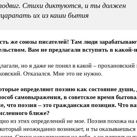
подвиг. Стихи диктуются, и ты должен
царапать их из каши бытия
есть же союзы писателей! Там люди зарабатыва
ельством. Вам не предлагали вступить в какой-н
лагали, но я даже не понял в какой – прохановский
овский. Отказался. Мне это не нужно.
оторые определяют поэзию как состояние души, 
пособ самовыражения, в советское время бытова
е, что поэзия – это гражданская позиция. Что ва
исленного ближе?
дно из этих определений не мое. Поэзия похожа на 
 который неожиданно возникает, и ты оказываешься 
ссия. Стихи наваливаются на тебя, а не пляшут цыг