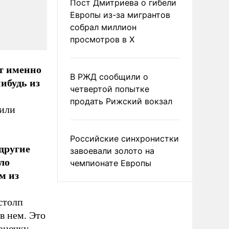
Пост Дмитриева о гибели
Европы из-за мигрантов
собрал миллион
просмотров в X
ют именно
В РЖД сообщили о
ибудь из
четвертой попытке
продать Рижский вокзал
 или
Российские синхронистки
другие
завоевали золото на
ло
чемпионате Европы
м из
столп
в нем. Это
аночку,