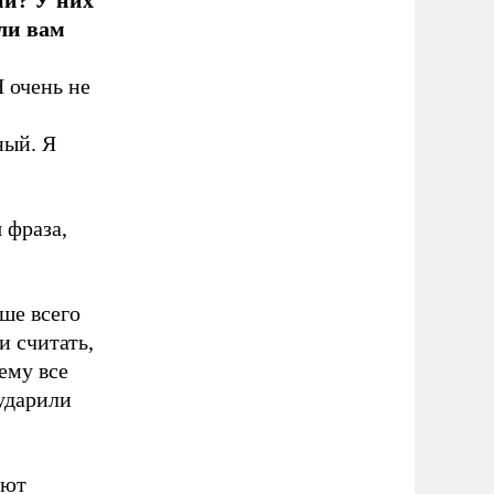
ми? У них
 ли вам
Я очень не
ный. Я
 фраза,
ьше всего
и считать,
ему все
 ударили
ают