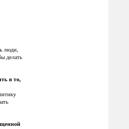
ть люди,
бы делать
ть в то,
олитику
вать
вященной