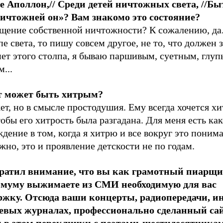
е Аполлон,// Среди детей ничтожных света, //Бы
ничтожней он»? Вам знакомо это состояние?
щение собственной ничтожности? К сожалению, да.
пе света, то пишу совсем другое, не то, что должен 
ет этого столпа, я бываю паршивым, суетным, глуп
...
т может быть хитрым?
т, но в смысле простодушия. Ему всегда хочется хи
тобы его хитрость была разгадана. Для меня есть как
дение в том, когда я хитрю и все вокруг это поним
но, это и проявление детскости не по годам.
братил внимание, что вы как грамотный пиарщи
муму выжимаете из СМИ необходимую для вас
ржку. Отсюда ваши концерты, радиопередачи, и
евых журналах, профессионально сделанный с