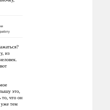
ражаться?
у, из
человек.
 вот
 мое
лышу это,
 то, что он
 уже тем