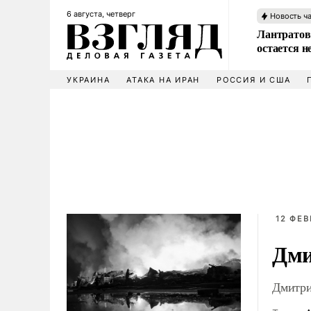
6 августа, четверг
Новость ч
Лантратов
остается н
УКРАИНА
АТАКА НА ИРАН
РОССИЯ И США
12 ФЕВ
Дми
Дмитри