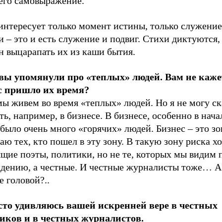
 его самовыражение.
нтересует только момент истины, только служение 
и – это и есть служение и подвиг. Стихи диктуются,
н выцарапать их из каши бытия.
 вы упомянули про «теплых» людей. Вам не каже
с пришло их время?
мы живем во время «теплых» людей. Но я не могу ска
ть, например, в бизнесе. В бизнесе, особенно в нача
 было очень много «горячих» людей. Бизнес – это зо
аю тех, кто пошел в эту зону. В такую зону риска х
щие поэты, политики, но не те, которых мы видим 
идению, а честные. И честные журналисты тоже… А
е головой?..
сто удивляюсь вашей искренней вере в честных
иков и в честных журналистов.