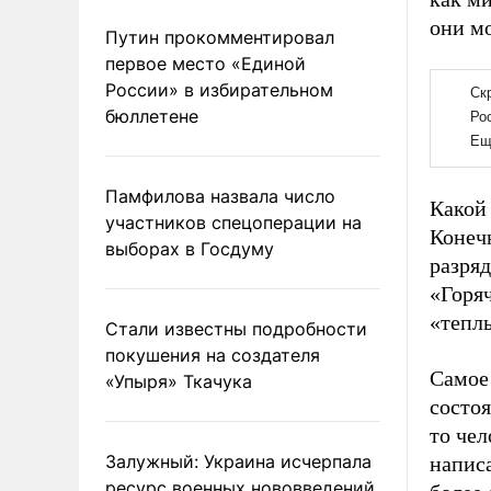
они мо
Путин прокомментировал
первое место «Единой
России» в избирательном
бюллетене
Памфилова назвала число
Какой
участников спецоперации на
Конечн
выборах в Госдуму
разряд
«Горяч
«теплы
Стали известны подробности
покушения на создателя
Самое 
«Упыря» Ткачука
состоя
то чел
Залужный: Украина исчерпала
написа
ресурс военных нововведений