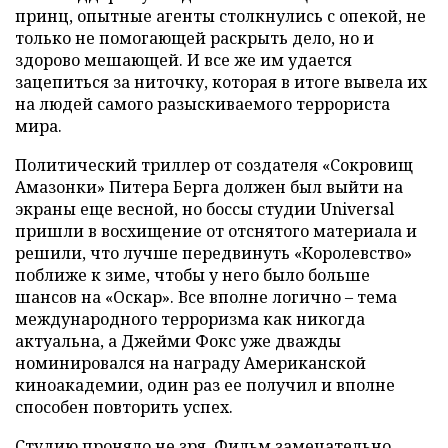
принц, опытные агенты столкнулись с опекой, не
только не помогающей раскрыть дело, но и
здорово мешающей. И все же им удается
зацепиться за ниточку, которая в итоге вывела их
на людей самого разыскиваемого террориста
мира.
Политический триллер от создателя «Сокровищ
Амазонки» Питера Берга должен был выйти на
экраны еще весной, но боссы студии Universal
пришли в восхищение от отснятого материала и
решили, что лучше передвинуть «Королевство»
поближе к зиме, чтобы у него было больше
шансов на «Оскар». Все вполне логично – тема
международного терроризма как никогда
актуальна, а Джейми Фокс уже дважды
номинировался на награду Американской
киноакадемии, один раз ее получил и вполне
способен повторить успех.
Студию проняло не зря. Фильм замечательно