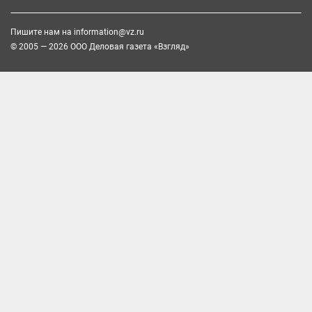
Пишите нам на
information@vz.ru
© 2005 — 2026 ООО Деловая газета «Взгляд»