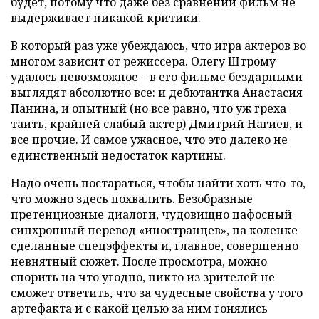
будет, потому что даже без сравнений фильм не
выдерживает никакой критики.
В который раз уже убеждаюсь, что игра актеров во
многом зависит от режиссера. Олегу Штрому
удалось невозможное – в его фильме бездарными
выглядят абсолютно все: и дебютантка Анастасия
Панина, и опытный (но все равно, что уж греха
таить, крайней слабый актер) Дмитрий Нагиев, и
все прочие. И самое ужасное, что это далеко не
единственный недостаток картины.
Надо очень постараться, чтобы найти хоть что-то,
что можно здесь похвалить. Безобразные
претенциозные диалоги, чудовищно пафосный
синхронный перевод «иностранцев», на коленке
сделанные спецэффекты и, главное, совершенно
невнятный сюжет. После просмотра, можно
спорить на что угодно, никто из зрителей не
сможет ответить, что за чудесные свойства у того
артефакта и с какой целью за ним гонялись