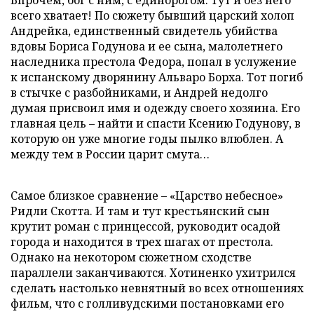
Впрочем, бог с ним, с единорогом. Тут и без него
всего хватает! По сюжету бывший царский холоп
Андрейка, единственный свидетель убийства
вдовы Бориса Годунова и ее сына, малолетнего
наследника престола Федора, попал в услужение
к испанскому дворянину Альваро Борха. Тот погиб
в стычке с разбойниками, и Андрей недолго
думая присвоил имя и одежду своего хозяина. Его
главная цель – найти и спасти Ксению Годунову, в
которую он уже многие годы пылко влюблен. А
между тем в России царит смута…
Самое близкое сравнение – «Царство небесное»
Ридли Скотта. И там и тут крестьянский сын
крутит роман с принцессой, руководит осадой
города и находится в трех шагах от престола.
Однако на некотором сюжетном сходстве
параллели заканчиваются. Хотиненко ухитрился
сделать настолько невнятный во всех отношениях
фильм, что с голливудскими постановками его