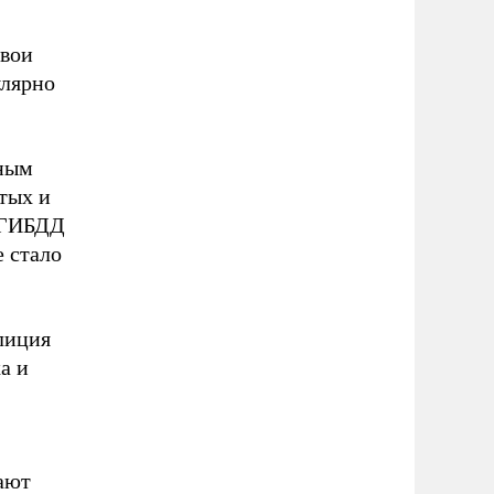
свои
улярно
зным
тых и
 ГИБДД
е стало
олиция
а и
ают