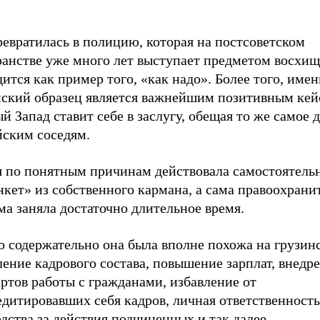
евратилась в полицию, которая на постсоветском
ранстве уже много лет выступает предметом восхищ
ится как пример того, «как надо». Более того, име
нский образец является важнейшим позитивным кей
й Запад ставит себе в заслугу, обещая то же самое 
йским соседям.
я по понятным причинам действовала самостоятельн
нкет» из собственного кармана, а сама правоохрани
а заняла достаточно длительное время.
о содержательно она была вполне похожа на грузин
ение кадрового состава, повышение зарплат, внедр
ртов работы с гражданами, избавление от
дитировавших себя кадров, личная ответственность
дства за действия подчиненных и так далее.