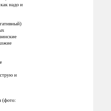
 как надо и
егативный)
ых
узинские
хожие
е
ыструю и
 (фото: