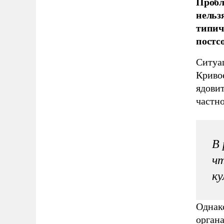
Пробл
нельз
типич
постс
Ситуа
Криво
ядови
частно
В 
чт
ку
Однак
орган