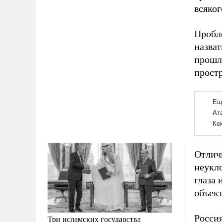
всяког
Пробл
назват
прошл
простр
Отличи
неукл
глаза 
объект
Росси
Три исламских государства