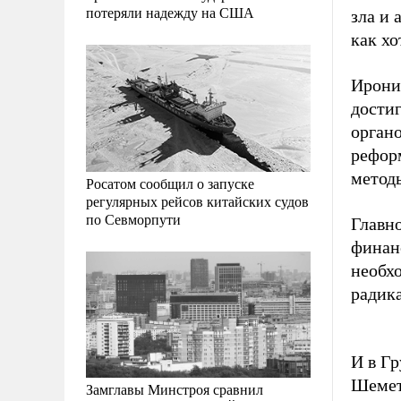
потеряли надежду на США
зла и 
как хо
Ирония
дости
органо
рефор
метод
Росатом сообщил о запуске
регулярных рейсов китайских судов
по Севморпути
Главн
финанс
необх
радик
И в Гр
Шемет
Замглавы Минстроя сравнил