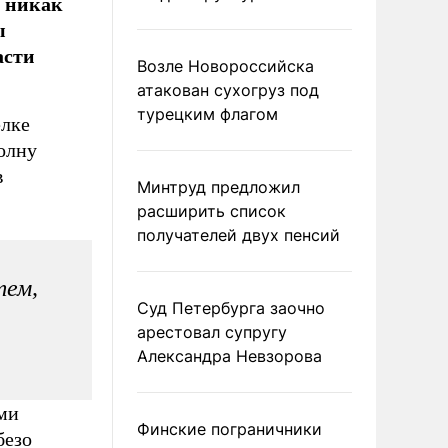
 никак
ы
асти
Возле Новороссийска
атакован сухогруз под
турецким флагом
елке
олну
в
Минтруд предложил
расширить список
получателей двух пенсий
тем,
Суд Петербурга заочно
арестовал супругу
Александра Невзорова
ми
Финские пограничники
безо