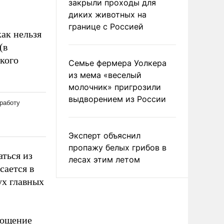
закрыли проходы для
диких животных на
границе с Россией
ак нельзя
(в
кого
Семье фермера Уолкера
из мема «веселый
молочник» пригрозили
выдворением из России
Эксперт объяснил
пропажу белых грибов в
аться из
лесах этим летом
сается в
ух главных
лощение