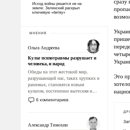
сразу 
пропа
возмо
Украин
МНЕНИЯ
прише
переде
Ольга Андреева
четыр
Культ психотравмы разрушает и
Украи
человека, и народ
Обиды на этот жестокий мир,
Это п
разрушающий нас, таких хрупких и
хотело
ранимых, становятся новым
нацио
культом, постепенно вытесняя и
отменяя традиционное требование к
6 комментариев
человеку – быть мужественным и
твердым под ударами судьбы, брать
ДР
на себя ответственность, помогать
Зап
слабым, идти вперед и
Александр Тимохин
адаптироваться.