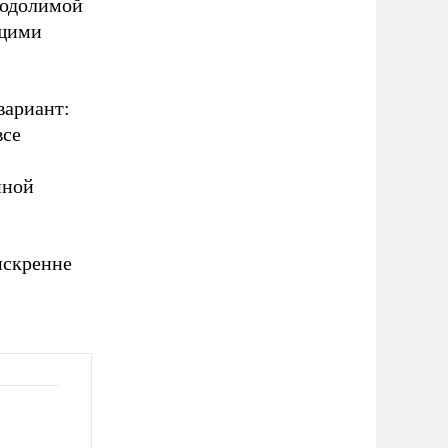
реодолимой
ющими
вариант:
все
нной
искренне