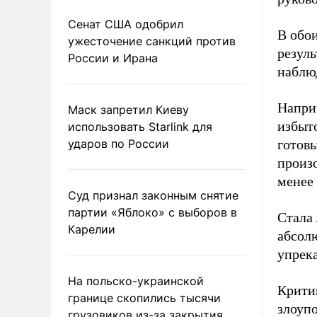
Сенат США одобрил
В обои
ужесточение санкций против
резул
России и Ирана
наблю
Напри
Маск запретил Киеву
избыт
использовать Starlink для
ударов по России
готов
произо
менее
Суд признал законным снятие
партии «Яблоко» с выборов в
Стала 
Карелии
абсолю
упрека
На польско-украинской
Критик
границе скопились тысячи
злоуп
грузовиков из-за закрытия