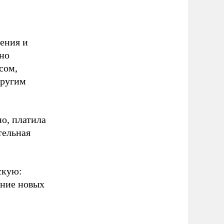
ения и
нно
сом,
другим
о, платила
тельная
скую:
ение новых