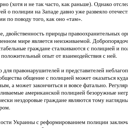
рно (хотя и не так часто, как раньше). Однако отсл
ей о полиции на Западе давно уже развеяло отечес
и по поводу того, как оно «там».
е, двойственность природы правоохранительных ор
менном мире является неизживаемой. Добропорядо
ктабельные граждане сталкиваются с полицией и п
 положительный опыт от взаимодействия с ней.
о для правонарушителей и представителей неблаго
общества общение с полицией может оказаться куда
ым, а может закончиться и вовсе фатально. Регуля
еливаемые американской полицией безоружные нег
чески нездоровые граждане являются тому наглядн
ром.
ости Украины с реформированием полиции заключ