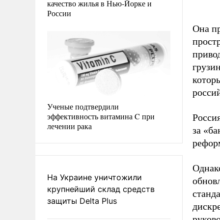
качество жилья в Нью-Йорке и
России
Она пр
прост
привод
грузи
которы
росси
Ученые подтвердили
эффективность витамина C при
Росси
лечении рака
за «ба
реформ
Однак
На Украине уничтожили
обновл
крупнейший склад средств
станда
защиты Delta Plus
дискре
руково