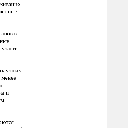
еживание
твенные
ганов в
чные
олучают
получных
 менее
рно
ры и
ым
аются