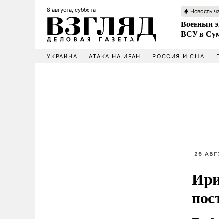
8 августа, суббота
Новость ч
Военный эк
ВСУ в Сум
УКРАИНА
АТАКА НА ИРАН
РОССИЯ И США
26 АВГ
Ири
пос