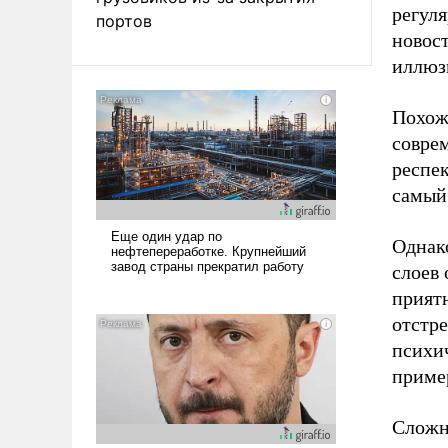
регуля
портов
новост
иллюзи
Похож
совре
респе
самый
Однак
слоев 
приятн
отстр
психи
приме
Сложн