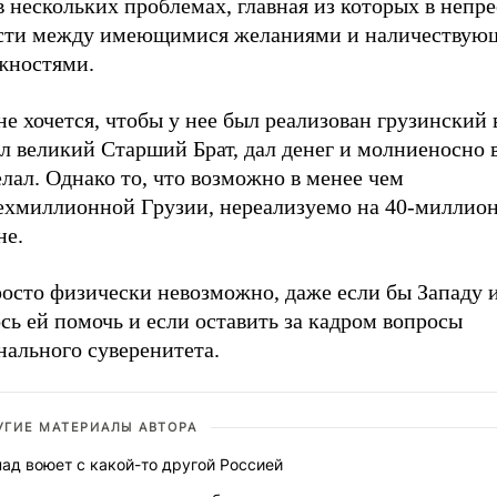
в нескольких проблемах, главная из которых в неп
сти между имеющимися желаниями и наличеству
жностями.
е хочется, чтобы у нее был реализован грузинский 
л великий Старший Брат, дал денег и молниеносно 
лал. Однако то, что возможно в менее чем
ехмиллионной Грузии, нереализуемо на 40-миллио
не.
росто физически невозможно, даже если бы Западу 
сь ей помочь и если оставить за кадром вопросы
нального суверенитета.
УГИЕ МАТЕРИАЛЫ АВТОРА
ад воюет с какой-то другой Россией