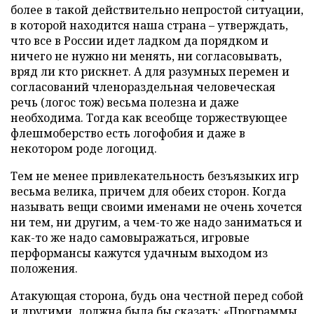
более в такой действительно непростой ситуации,
в которой находится наша страна – утверждать,
что все в России идет ладком да порядком и
ничего не нужно ни менять, ни согласовывать,
вряд ли кто рискнет. А для разумных перемен и
согласований членораздельная человеческая
речь (логос тож) весьма полезна и даже
необходима. Тогда как всеобще торжествующее
флешмоберство есть логофобия и даже в
некотором роде логоцид.
Тем не менее привлекательность безъязыких игр
весьма велика, причем для обеих сторон. Когда
называть вещи своими именами не очень хочется
ни тем, ни другим, а чем-то же надо заниматься и
как-то же надо самовыражаться, игровые
перформансы кажутся удачным выходом из
положения.
Атакующая сторона, будь она честной перед собой
и другими, должна была бы сказать: «Программы