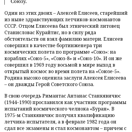
Союзу.
Один из этих двоих – Алексей Елисеев, старейший
из ныне здравствующих летчиков-космонавтов
СССР. Отцом Елисеева был этнический литовец
Станисловас Курайтис, но в силу ряда
обстоятельств он взял фамилию матери. Елисеев
совершил в качестве бортинженера три
космических полета по программе «Союз»: на
кораблях «Союз-5», «Союз-8» и «Союз-10». И он же
совершил в 1969 году восьмой в мире выход в
открытый космос во время полета на «Союзе-5».
Родина высоко оценила заслуги Алексея Елисеева
– он дважды Герой Советского Союза.
В свою очередь Римантас Антанас Станкявичюс
(1944–1990) прославился как участник программы
испытаний космического челнока «Буран». В
1975-м Станкявичюс получил квалификацию
летчика-испытателя, а в феврале 1982 года он
сдал все экзамены и стал космонавтом – причем с