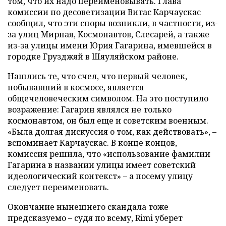
том, что их надо переименовывать. Глава
комиссии по десоветизации Витас Карчаускас
сообщил
, что эти споры возникли, в частности, из-
за улиц Мирная, Космонавтов, Слесарей, а также
из-за улицы имени Юрия Гагарина, имевшейся в
городке Грузджяй в Шяуляйском районе.
Нашлись те, что счел, что первый человек,
побывавший в космосе, является
общечеловеческим символом. На это поступило
возражение: Гагарин являлся не только
космонавтом, он был еще и советским военным.
«Была долгая дискуссия о том, как действовать», –
вспоминает Карчаускас. В конце концов,
комиссия решила, что «использование фамилии
Гагарина в названии улицы имеет советский
идеологический контекст» – а посему улицу
следует переименовать.
Окончание нынешнего скандала тоже
предсказуемо – судя по всему, Rimi уберет