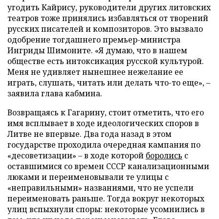
угодить Кайрису, руководители других литовских
театров тоже принялись избавляться от творений
русских писателей и композиторов. Это вызвало
одобрение тогдашнего премьер-министра
Ингриды Шимоните. «Я думаю, что в нашем
обществе есть интоксикация русской культурой.
Меня не удивляет нынешнее нежелание ее
играть, слушать, читать или делать что-то еще», –
заявила глава кабмина.
Возвращаясь к Гагарину, стоит отметить, что его
имя всплывает в ходе идеологических споров в
Литве не впервые. Два года назад в этом
государстве проходила очередная кампания по
«десоветизации» – в ходе которой
боролись
с
оставшимися со времен СССР канализационными
люками и переименовывали те улицы с
«неправильными» названиями, что не успели
переименовать раньше. Тогда вокруг некоторых
улиц вспыхнули споры: некоторые усомнились в