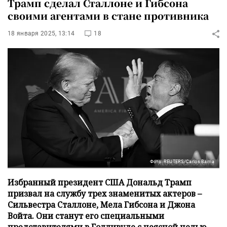
Трамп сделал Сталлоне и Гибсона
своими агентами в стане противника
18 января 2025, 13:14
18
Фото: REUTERS/Carlos Barria
Избранный президент США Дональд Трамп
призвал на службу трех знаменитых актеров –
Сильвестра Сталлоне, Мела Гибсона и Джона
Войта. Они станут его специальными
представителями в Голливуде с неясной целью.