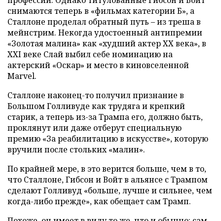
снимаются теперь в «фильмах категории Б», а
Сталлоне проделал обратный путь – из треша в
мейнстрим. Некогда удостоенный антипремии
«Золотая малина» как «худший актер XX века», в
XXI веке Слай выбил себе номинацию на
актерский «Оскар» и место в киновселенной
Marvel.
Сталлоне наконец-то получил признание в
Большом Голливуде как трудяга и крепкий
старик, а теперь из-за Трампа его, должно быть,
проклянут или даже отберут специальную
премию «За реабилитацию в искусстве», которую
вручили после стольких «малин».
По крайней мере, в это верится больше, чем в то,
что Сталлоне, Гибсон и Войт в альянсе с Трампом
сделают Голливуд «больше, лучше и сильнее, чем
когда-либо прежде», как обещает сам Трамп.
Похоже, он имеет в виду то же, что и обычно: сам