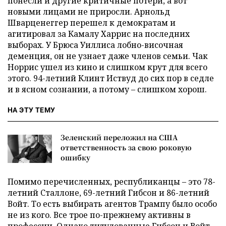
понесли и другие критичные потери, а вот
новыми лицами не приросли. Арнольд
Шварценеггер перешел к демократам и
агитировал за Камалу Харрис на последних
выборах. У Брюса Уиллиса лобно-височная
деменция, он не узнает даже членов семьи. Чак
Норрис ушел из кино и слишком крут для всего
этого. 94-летний Клинт Иствуд до сих пор в седле
и в ясном сознании, а потому – слишком хорош.
НА ЭТУ ТЕМУ
Зеленский переложил на США
ответственность за свою роковую
ошибку
Помимо перечисленных, республиканцы – это 78-
летний Сталлоне, 69-летний Гибсон и 86-летний
Войт. То есть выбирать агентов Трампу было особо
не из кого. Все трое по-прежнему активны в
профессии. Однако титулованные Гибсон и Войт