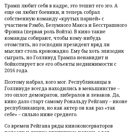
Трамп любит себя в кадре, это тешит его эго. А
еще он любит боевики, и теперь собрал
собственную команду «крутых парней» с
участием Рэмбо, Безумного Макса и Бесстрашного
Фрэнка (первая роль Войта). В кино такие
команды собирают, чтобы кому-нибудь
отомстить, но господин президент вряд ли
мыслит столь кровожадно. Ему бы хоть эпизодик
сыграть, но Голливуд Трампа ненавидит и
бойкотирует все его объекты недвижимости с
2016 года.
Поэтому набрал, кого мог. Республиканцы в
Голливуде всегда находились в меньшинстве –
это оплот демократов, либералов и леваков. Да,
кино дало старт самому Рональду Рейгану – иконе
республиканцев, но как актер он как раз «так
себе» – сильно ниже среднего.
Со времен Рейгана ряды киноконсерваторов