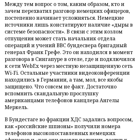
Между тем вопрос о том, каким образом, кто и
зачем перехватил разговор немецких офицеров,
постепенно начинает усложняться. Немецкие
источники лишь констатируют наличие «дыры в
системе безопасности». В связи с этим козлом
отпущения может стать начальник отдела
операций и учений ВВС бундесвера бригадный
генерал Франк Грефе. Это он находился в момент
разговора в Сингапуре в отеле, где и подключился
к сети WebEx через местную незащищенную сеть
Wi-Fi. Остальные участники видеоконференции
находились в Германии, а там, мол, все якобы
защищено. Что совсем не факт. Достаточно
вспомнить скандальную прослушку
американцами телефонов канцлера Ангелы
Меркель.
В Бундестаге во фракции ХДС задались вопросом,
как «российские шпионы» получили номера
телефонов высокопоставленных немецких
офицеров и «как они смогли получить доступ к