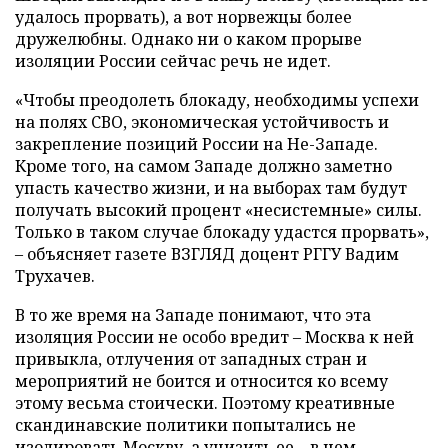
удалось прорвать), а вот норвежцы более
дружелюбны. Однако ни о каком прорыве
изоляции России сейчас речь не идет.
«Чтобы преодолеть блокаду, необходимы успехи
на полях СВО, экономическая устойчивость и
закрепление позиций России на Не-Западе.
Кроме того, на самом Западе должно заметно
упасть качество жизни, и на выборах там будут
получать высокий процент «несистемные» силы.
Только в таком случае блокаду удастся прорвать»,
– объясняет газете ВЗГЛЯД доцент РГГУ Вадим
Трухачев.
В то же время на Западе понимают, что эта
изоляция России не особо вредит – Москва к ней
привыкла, отлучения от западных стран и
мероприятий не боится и относится ко всему
этому весьма стоически. Поэтому креативные
скандинавские политики попытались не
изолировать Москву, а унизить ее – в чем,