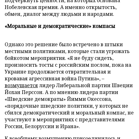
подчеркнуть ценности, на которых основана
Нобелевская премия. А именно открытость,
обмен, диалог между людьми и народами.
«Моральные и демократические» компасы
Однако это решение было встречено в штыки
местными политиками, которые стали угрожать
бойкотом мероприятия. «Я не буду сидеть,
произносить тосты с российским послом, пока на
Украине продолжается отвратительная и
кровавая агрессивная война Путина», –
возмущается
лидер Либеральной партии Швеции
Йохан Перссон. А по мнению лидера партии
«Шведские демократы» Йимми Окессона,
«порядочные шведские политики, у которых не
сбился демократический и моральный компас, не
участвуют в мероприятиях с представителями
России, Белоруссии и Ирана».
К всеобщему возмущению присоединилось и